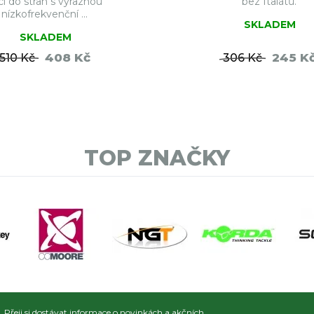
ci do stran s výraznou
bez ftalátů.
nízkofrekvenční ...
SKLADEM
SKLADEM
408 Kč
245 K
510 Kč
306 Kč
DO KOŠÍKU
DO KO
TOP ZNAČKY
Přeji si dostávat informace o novinkách a akčních