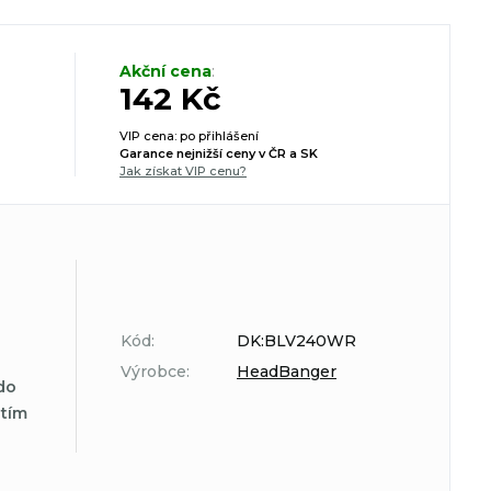
Akční cena
:
142 Kč
VIP cena: po přihlášení
Garance nejnižší ceny v ČR a SK
Jak získat VIP cenu?
Kód:
DK:BLV240WR
Výrobce:
HeadBanger
do
atím