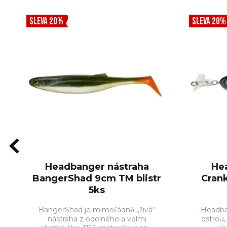
SLEVA 20%
SLEVA 20%
Headbanger nástraha
He
BangerShad 9cm TM blistr
Cran
5ks
BangerShad je mimořádně „živá“
Headba
nástraha z odolného a velmi
ostrou,