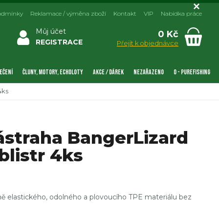
odmínky
Reklamace / výměna zboží
Kontakt
VIP
Nabídka práce
Můj účet
0 Kč
REGISTRACE
Přejít k objednávce
EČENÍ
ČLUNY, MOTORY, ECHOLOTY
AKCE / DÁREK
NEZAŘAZENO
0 - PUREFISHING
4ks
straha BangerLizard
listr 4ks
ě elastického, odolného a plovoucího TPE materiálu bez