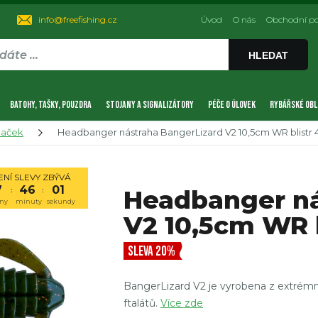
info@freefishing.cz
Úvod
O nás
Obchodní p
HLEDAT
BATOHY, TAŠKY, POUZDRA
STOJANY A SIGNALIZÁTORY
PÉČE O ÚLOVEK
RYBÁŘSKÉ OBL
naček
Headbanger nástraha BangerLizard V2 10,5cm WR blistr 
NÍ SLEVY ZBÝVÁ
7
46
00
Headbanger ná
:
:
ny
minuty
sekundy
V2 10,5cm WR b
SLEVA 20%
BangerLizard V2 je vyrobena z extrémn
ftalátů.
Více zde