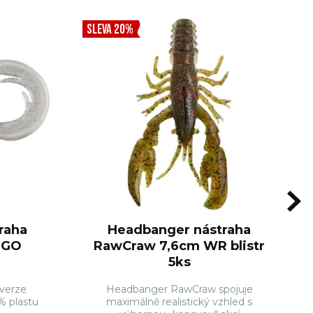
SLEVA 20%
raha
Headbanger nástraha
m GO
RawCraw 7,6cm WR blistr
5ks
 verze
Headbanger RawCraw spojuje
% plastu
maximálně realistický vzhled s