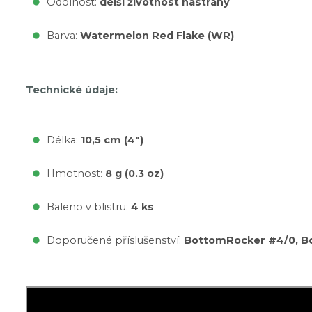
Odolnost:
delší životnost nástrahy
Barva:
Watermelon Red Flake (WR)
Technické údaje:
Délka:
10,5 cm (4")
Hmotnost:
8 g (0.3 oz)
Baleno v blistru:
4 ks
Doporučené příslušenství:
BottomRocker #4/0, B