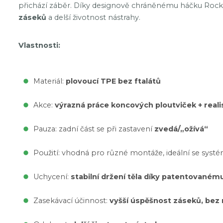
přichází záběr. Díky designově chráněnému háčku Rocke
záseků
a delší životnost nástrahy.
Vlastnosti:
Materiál:
plovoucí TPE bez ftalátů
Akce:
výrazná práce koncových ploutviček + realis
Pauza: zadní část se při zastavení
zvedá/„ožívá“
Použití: vhodná pro různé montáže, ideální se sy
Uchycení:
stabilní držení těla díky patentované
Zasekávací účinnost:
vyšší úspěšnost záseků, bez 