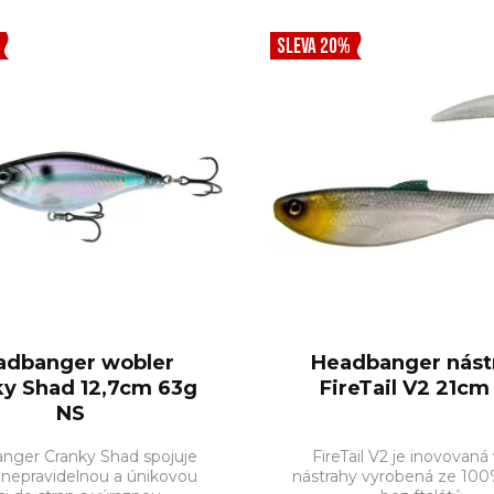
SLEVA 20%
adbanger wobler
Headbanger nást
ky Shad 12,7cm 63g
FireTail V2 21c
NS
nger Cranky Shad spojuje
FireTail V2 je inovovaná
 nepravidelnou a únikovou
nástrahy vyrobená ze 100