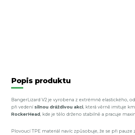
Popis produktu
BangerLizard V2 je vyrobena z extrémně elastického, o
při vedení
silnou dráždivou akci
, která věrně imituje k
RockerHead
, kde je tělo drženo stabilně a pracuje maxi
Plovoucí TPE materiál navíc způsobuje, že se při pauze 