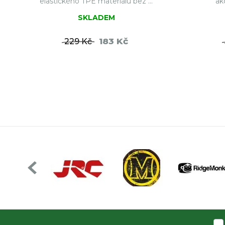
elastického TPE materiálu bez ...
ak
SKLADEM
183 Kč
229 Kč
DO KOŠÍKU