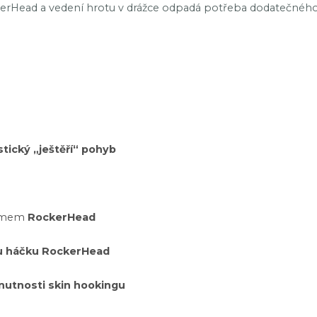
rHead a vedení hrotu v drážce odpadá potřeba dodatečného za
tický „ještěří“ pohyb
stémem
RockerHead
mu háčku RockerHead
nutnosti skin hookingu