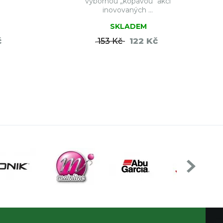
výbornou „kopavou“ akcí
inovovaných ...
SKLADEM
č
122 Kč
153 Kč
ŠÍKU
DO KOŠÍKU