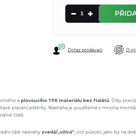
PŘID
Dotaz prodavači
O vý
dolného a
plovoucího TPE materiálu bez ftalátů
. Díky prec
mitavé plavání ještěrky. Nástraha je použitelná v mnoha mont
málně čistě.
zadní část nástrahy
zvedá/„ožívá“
, což působí, jako by na d