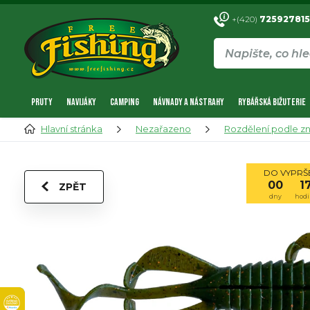
+(420)
725927815
PRUTY
NAVIJÁKY
CAMPING
NÁVNADY A NÁSTRAHY
RYBÁŘSKÁ BIŽUTERIE
Hlavní stránka
Nezařazeno
Rozdělení podle z
DO VYPRŠE
00
1
ZPĚT
dny
hodi