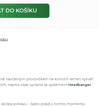
AT
DO KOŠÍKU
robci
izně navrženým ploutvičkám na koncích ramen vytváří
ážích, nejvíce však vynikne se systémem
Headbanger
ně sbírala potravu – často právě v tomto momentu