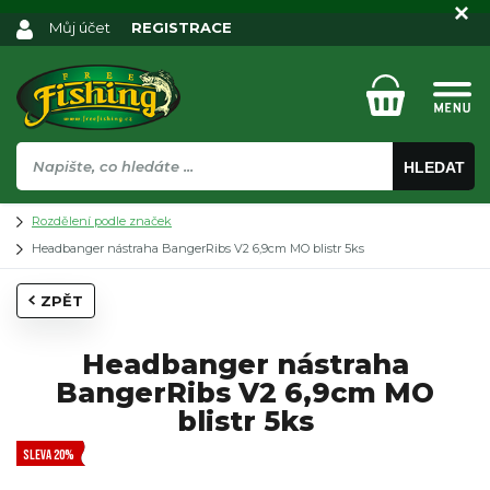
Můj účet
REGISTRACE
HLEDAT
Rozdělení podle značek
Headbanger nástraha BangerRibs V2 6,9cm MO blistr 5ks
ZPĚT
Headbanger nástraha
BangerRibs V2 6,9cm MO
blistr 5ks
SLEVA 20%