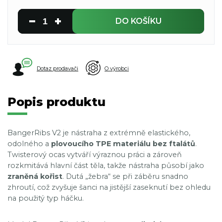
DO KOŠÍKU
Dotaz prodavači
O výrobci
Popis produktu
BangerRibs V2 je nástraha z extrémně elastického,
odolného a
plovoucího TPE materiálu bez ftalátů
.
Twisterový ocas vytváří výraznou práci a zároveň
rozkmitává hlavní část těla, takže nástraha působí jako
zraněná kořist
. Dutá „žebra“ se při záběru snadno
zhroutí, což zvyšuje šanci na jistější zaseknutí bez ohledu
na použitý typ háčku.