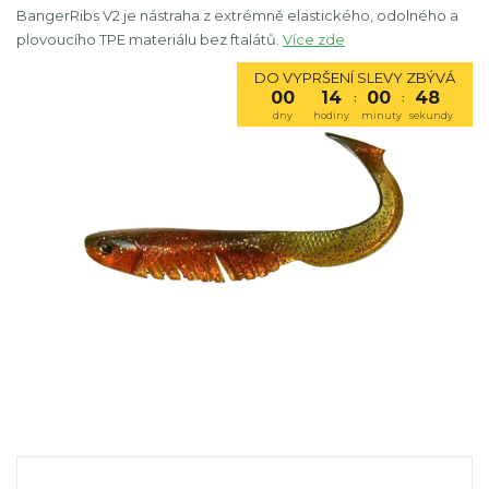
BangerRibs V2 je nástraha z extrémně elastického, odolného a
plovoucího TPE materiálu bez ftalátů.
Více zde
DO VYPRŠENÍ SLEVY ZBÝVÁ
00
14
00
48
:
:
dny
hodiny
minuty
sekundy