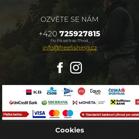
OZVĚTE SE NÁM
+420
725927815
Po-Pá od 9 do 17hod.
info@freefishing.cz
Cookies