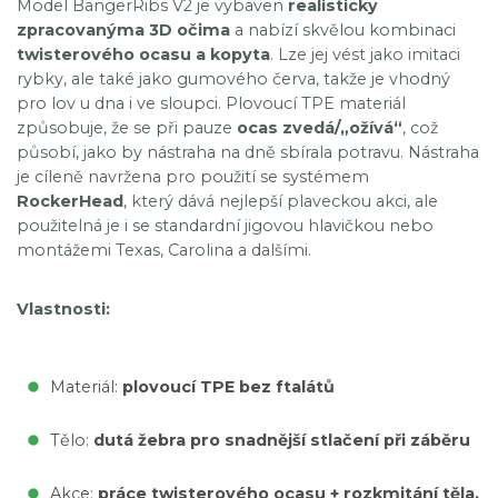
Model BangerRibs V2 je vybaven
realisticky
zpracovanýma 3D očima
a nabízí skvělou kombinaci
twisterového ocasu a kopyta
. Lze jej vést jako imitaci
rybky, ale také jako gumového červa, takže je vhodný
pro lov u dna i ve sloupci. Plovoucí TPE materiál
způsobuje, že se při pauze
ocas zvedá/„ožívá“
, což
působí, jako by nástraha na dně sbírala potravu. Nástraha
je cíleně navržena pro použití se systémem
RockerHead
, který dává nejlepší plaveckou akci, ale
použitelná je i se standardní jigovou hlavičkou nebo
montážemi Texas, Carolina a dalšími.
Vlastnosti:
Materiál:
plovoucí TPE bez ftalátů
Tělo:
dutá žebra pro snadnější stlačení při záběru
Akce:
práce twisterového ocasu + rozkmitání těla,