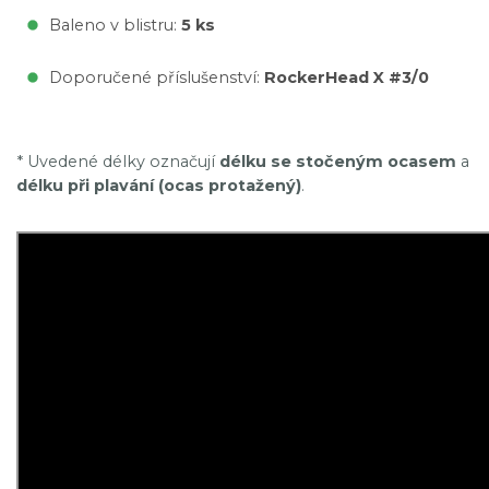
Baleno v blistru:
5 ks
Doporučené příslušenství:
RockerHead X #3/0
* Uvedené délky označují
délku se stočeným ocasem
a
délku při plavání (ocas protažený)
.