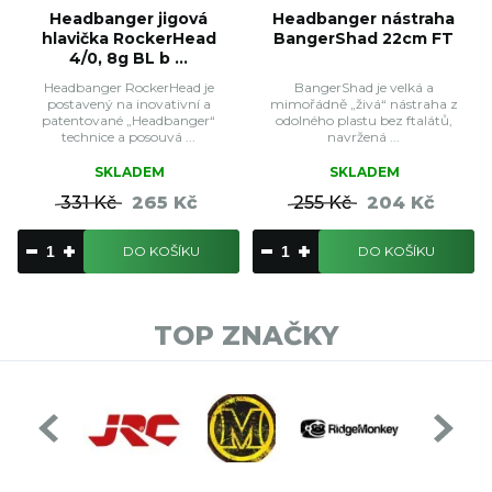
Headbanger jigová
Headbanger nástraha
hlavička RockerHead
BangerShad 22cm FT
4/0, 8g BL b ...
Headbanger RockerHead je
BangerShad je velká a
postavený na inovativní a
mimořádně „živá“ nástraha z
patentované „Headbanger“
odolného plastu bez ftalátů,
technice a posouvá ...
navržená ...
SKLADEM
SKLADEM
331 Kč
265 Kč
255 Kč
204 Kč
DO KOŠÍKU
DO KOŠÍKU
TOP ZNAČKY