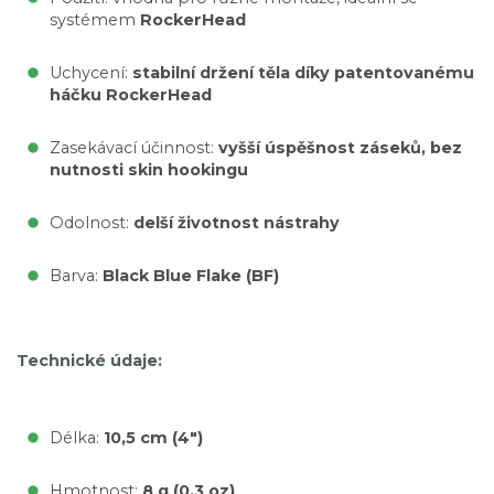
systémem
RockerHead
Uchycení:
stabilní držení těla díky patentovanému
háčku RockerHead
Zasekávací účinnost:
vyšší úspěšnost záseků, bez
nutnosti skin hookingu
Odolnost:
delší životnost nástrahy
Barva:
Black Blue Flake (BF)
Technické údaje:
Délka:
10,5 cm (4")
Hmotnost:
8 g (0.3 oz)