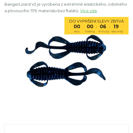
BangerLizard V2 je vyrobena z extrémně elastického, odolného
a plovoucího TPE materiálu bez ftalátů.
Více zde
DO VYPRŠENÍ SLEVY ZBÝVÁ
00
00
06
19
:
:
dny
hodiny
minuty
sekundy