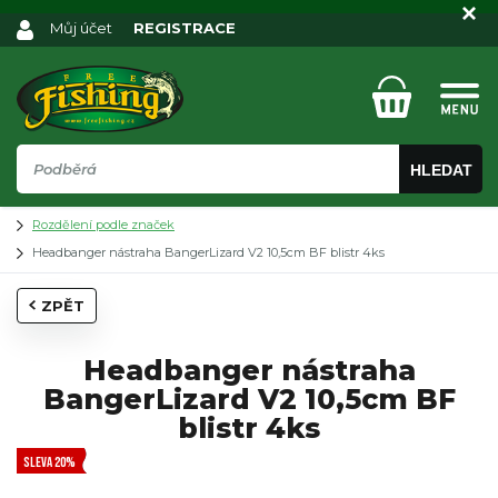
Můj účet
REGISTRACE
HLEDAT
Rozdělení podle značek
Headbanger nástraha BangerLizard V2 10,5cm BF blistr 4ks
ZPĚT
Headbanger nástraha
BangerLizard V2 10,5cm BF
blistr 4ks
SLEVA 20%