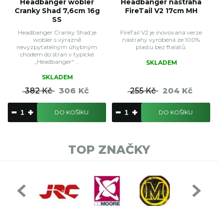
Headbanger wobler
Headbanger nástraha
Cranky Shad 7,6cm 16g
FireTail V2 17cm MH
SS
Headbanger Cranky Shad je
FireTail V2 je inovovaná verze
wobler s výrazně
nástrahy vyrobená ze 100%
nevyzpytatelným úhybným
plastu bez ftalátů.
chodem do stran v typické
„Headbanger“ ...
SKLADEM
SKLADEM
382 Kč
306 Kč
255 Kč
204 Kč
DO KOŠÍKU
DO KOŠÍKU
TOP ZNAČKY