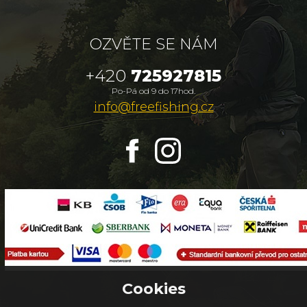
OZVĚTE SE NÁM
+420
725927815
Po-Pá od 9 do 17hod.
info@freefishing.cz
Cookies