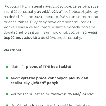
Plovoucí TPE materiál navíc způsobuje, že se při pauze
zadní část nástrahy
zvedá/„ožívá“
, což působí, jako by
na dně sbírala potravu – často právě v tomto momentu
přichází záběr. Díky designově chráněnému háčku
RockerHead a vedení hrotu v drážce odpadá potřeba
dodatečného zajištění (skin hooking), což přináší
vyšší
úspěšnost záseků
a delší životnost nástrahy.
Vlastnosti:
Materiál:
plovoucí TPE bez ftalátů
Akce:
výrazná práce koncových ploutviček +
realistický „ještěří“ pohyb
Pauza: zadní část se při zastavení
zvedá/„ožívá“
Použití: vhodná pro různé montáže, ideální se