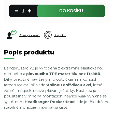
DO KOŠÍKU
Dotaz prodavači
O výrobci
Popis produktu
BangerLizard V2 je vyrobena z extrémně elastického,
odolného a
plovoucího TPE materiálu bez ftalátů
.
Díky precizně navrženým ploutvičkám na koncích
ramen vytváří při vedení
silnou dráždivou akci
, která
věrně imituje kmitavé plavání ještěrky. Nástraha je
použitelná v mnoha montážích, nejvíce však vynikne se
systémem
Headbanger RockerHead
, kde je tělo drženo
stabilně a pracuje maximálně čistě.