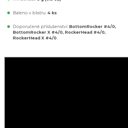
Baleno v blistru:
4 ks
Doporučené příslušenství:
BottomRocker #4/0,
BottomRocker X #4/0, RockerHead #4/0,
RockerHead X #4/0