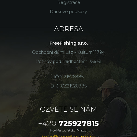
Registrace
Dárkové poukazy
ADRESA
FreeFishing s.r.o.
Obchodní dům Láz - Kulturní 1794
Rožnov pod Radhoštěm 756 61
IČO: 21526885
DIČ: CZ21526885
OZVĚTE SE NÁM
+420
725927815
Po-Pá od 9 do 17hod.