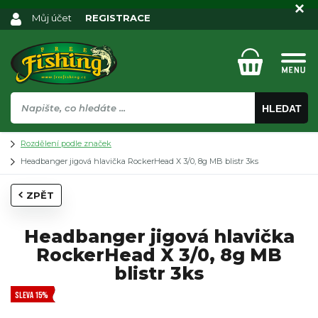
Můj účet
REGISTRACE
HLEDAT
Rozdělení podle značek
Headbanger jigová hlavička RockerHead X 3/0, 8g MB blistr 3ks
ZPĚT
Headbanger jigová hlavička
RockerHead X 3/0, 8g MB
blistr 3ks
SLEVA 15%