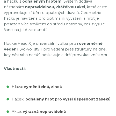
a háčku s
odhaleným hrotem
. Systém dodává
nástrahám
nepravidelnou, dráždivou akci
, která často
vyprovokuje záběr i u opatrných dravců. Geometrie
háčku je navržena pro optimální vyvážení a hrot je
posazen více směrem do středu nástrahy, což zvyšuje
šanci na jisté zaseknutí.
RockerHead X je univerzální volba pro
rovnoměrné
vedení
, „yo-yo“ styl i pro vedení přes struktury na dně,
kdy nástraha naráží, odskakuje a drží provokativní stopu.
Vlastnosti:
Hlava:
vyměnitelná, zinek
Háček:
odhalený hrot pro vyšší úspěšnost záseků
Akce:
výrazná nepravidelná