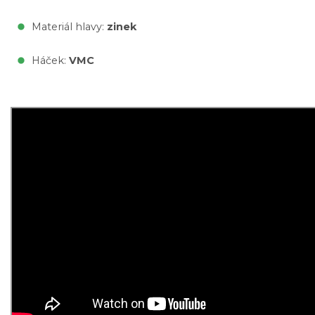
Materiál hlavy:
zinek
Háček:
VMC