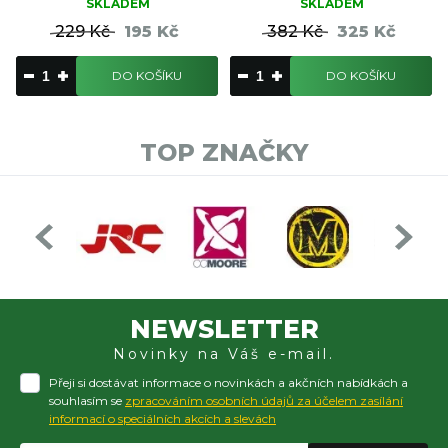
SKLADEM
SKLADEM
229 Kč
195 Kč
382 Kč
325 Kč
DO KOŠÍKU
DO KOŠÍKU
TOP ZNAČKY
NEWSLETTER
Novinky na Váš e-mail.
Přeji si dostávat informace o novinkách a akčních nabídkách a
souhlasím se
zpracováním osobních údajů za účelem zasílání
informací o speciálních akcích a slevách