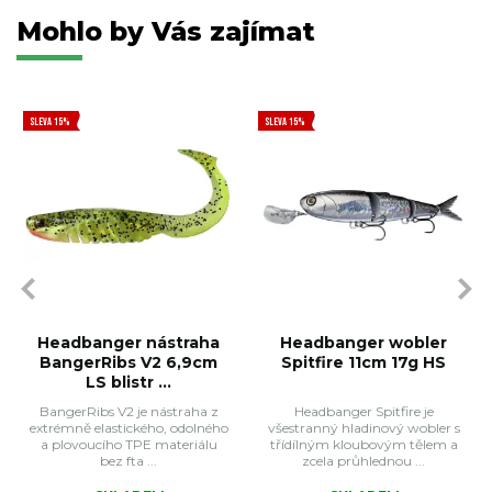
Mohlo by Vás zajímat
SLEVA 15%
SLEVA 15%
Headbanger nástraha
Headbanger wobler
BangerRibs V2 6,9cm
Spitfire 11cm 17g HS
LS blistr ...
BangerRibs V2 je nástraha z
Headbanger Spitfire je
extrémně elastického, odolného
všestranný hladinový wobler s
a plovoucího TPE materiálu
třídílným kloubovým tělem a
bez fta ...
zcela průhlednou ...