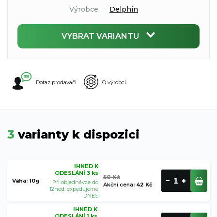
Výrobce:
Delphin
VYBRAT VARIANTU
Dotaz prodavači
O výrobci
3
varianty k dispozici
IHNED K
ODESLÁNÍ 3 ks
50 Kč
Váha: 10g
Při objednávce do
Akční cena
:
42 Kč
12hod. expedujeme
DNES
IHNED K
ODESLÁNÍ 1 ks