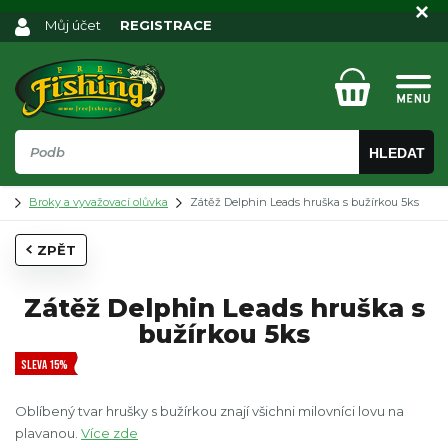
Můj účet
REGISTRACE
HLEDAT
Broky a vyvažovací olůvka
Zátěž Delphin Leads hruška s bužírkou 5ks
ZPĚT
Zátěž Delphin Leads hruška s
bužírkou 5ks
SLEVA 15%
Oblíbený tvar hrušky s bužírkou znají všichni milovníci lovu na
plavanou.
Více zde