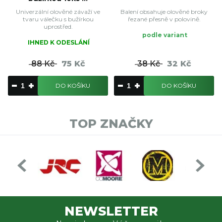
Univerzální olověné závaží ve
Balení obsahuje olověné broky
tvaru válečku s bužírkou
řezané přesně v polovině.
uprostřed.
podle variant
IHNED K ODESLÁNÍ
88 Kč
75 Kč
38 Kč
32 Kč
DO KOŠÍKU
DO KOŠÍKU
TOP ZNAČKY
NEWSLETTER