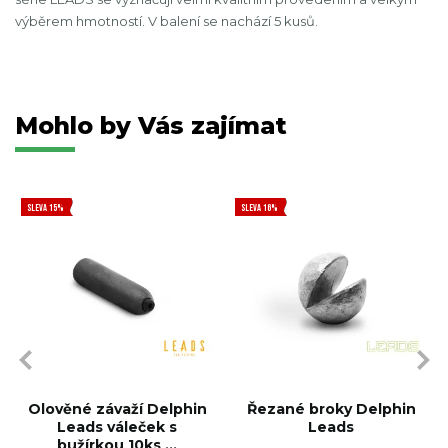
výběrem hmotností. V balení se nachází 5 kusů.
Mohlo by Vás zajímat
SLEVA 15%
SLEVA 16%
Olověné závaží Delphin
Řezané broky Delphin
Leads váleček s
Leads
bužírkou 10ks ...