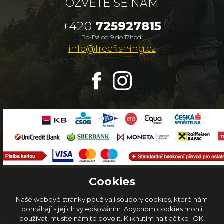
OZVĚTE SE NÁM
+420
725927815
Po-Pá od 9 do 17hod.
info@freefishing.cz
Cookies
Naše webové stránky používají soubory cookies, které nám
pomáhají s jejich vylepšováním. Abychom cookies mohli
používat, musíte nám to povolit. Kliknutím na tlačítko "OK,