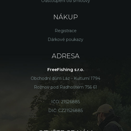
Odstoupení od smlouvy
NÁKUP
Registrace
Dárkové poukazy
ADRESA
FreeFishing s.r.o.
Obchodní dům Láz - Kulturní 1794
Rožnov pod Radhoštěm 756 61
IČO: 21526885
DIČ: CZ21526885