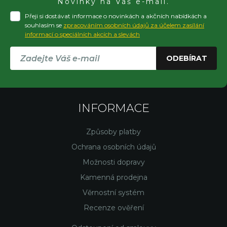
Novinky na Váš e-mail.
Přeji si dostávat informace o novinkách a akčních nabídkách a
souhlasím se
zpracováním osobních údajů za účelem zasílání
informací o speciálních akcích a slevách
ODEBÍRAT
INFORMACE
Způsoby platby
Ochrana osobních údajů
Možnosti dopravy
Kamenná prodejna
Věrnostní systém
Recenze ověření