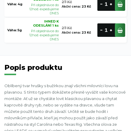
27 Kč
Váha: 4g
Při objednávce do
Akční cena
:
23 Kč
12hod. expedujeme
DNES
IHNED K
ODESLÁNÍ 1 ks
27 Kč
Váha: 5g
Při objednávce do
Akční cena
:
23 Kč
12hod. expedujeme
DNES
Popis produktu
Oblíbený tvar hrušky s bužírkou znají všichni milovníci lovu na
plavanou. S tímto typem dokážete přesně vyvážit vaše koncové
montáže. Ať už se chystáte lovit klasickou plavanou a chytat
kaprovité druhy ryb, nebo se vydáte na dravce, všude tam
můžete použít tento druh závaží. Určitě se bude hodit i
milovníkům přívlače, kteří jej mohou použít jako závaží před
nástrahou na styl Carolina nebo Texas Rig. Všechna olova ze
série LEADS se vyznačují velmi kvalitním provedením a velkým