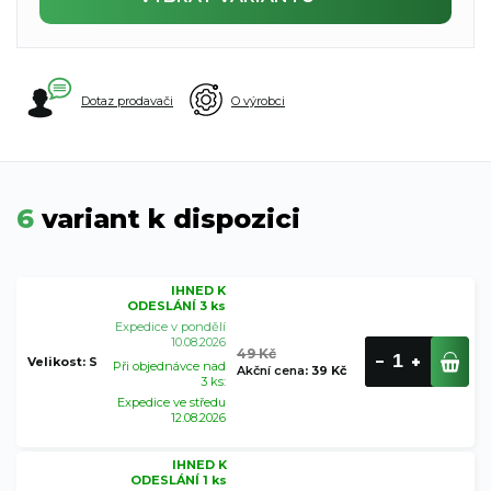
Dotaz prodavači
O výrobci
6
variant k dispozici
IHNED K
ODESLÁNÍ 3 ks
Expedice v pondělí
10.08.2026
49 Kč
Velikost: S
Při objednávce nad
Akční cena
:
39 Kč
3 ks:
Expedice ve středu
12.08.2026
IHNED K
ODESLÁNÍ 1 ks