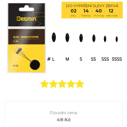
DO VYPRŠENÍ SLEVY ZBÝVÁ
02
14
40
12
:
:
dny
hodiny
minuty
sekundy
Původní cena
:
49 Kč