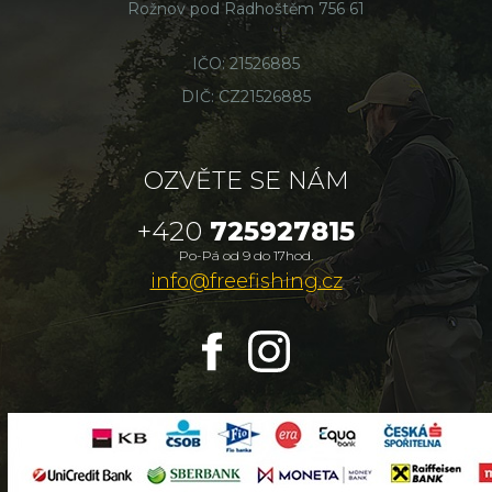
Rožnov pod Radhoštěm 756 61
IČO: 21526885
DIČ: CZ21526885
OZVĚTE SE NÁM
+420
725927815
Po-Pá od 9 do 17hod.
info@freefishing.cz