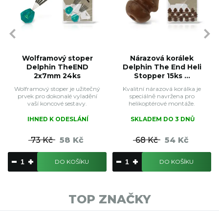
Wolframový stoper
Nárazová korálek
Delphin TheEND
Delphin The End Heli
2x7mm 24ks
Stopper 15ks ...
Wolframový stoper je užitečný
Kvalitní nárazová korálka je
prvek pro dokonalé vyladění
speciálně navržena pro
vaší koncové sestavy.
helikoptérové montáže.
IHNED K ODESLÁNÍ
SKLADEM DO 3 DNŮ
73 Kč
58 Kč
68 Kč
54 Kč
DO KOŠÍKU
DO KOŠÍKU
TOP ZNAČKY