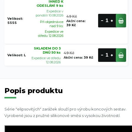
IHNED K
ODESLÁNÍ 9 ks
Expedice v
pondělí 10.08.2026
49 Kč
Velikost:
Akční cena
:
Při objednávce
SSSS
39 Kč
nad 9 ks:
Expedice ve
středu 12.08.2026
SKLADEM DO 3
DNŮ 50 ks
49 Kč
Velikost: L
Akční cena
:
39 Kč
Expedice ve středu
12.08.2026
Popis produktu
Série "elipsovitých" zarážek slouží pro výrobu koncových sestav.
Vyrobené jsou z pružné silikonové směsi s vysokou životností.