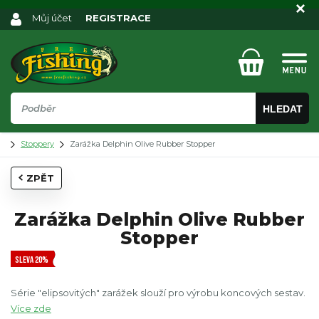
Můj účet
REGISTRACE
HLEDAT
Stoppery
Zarážka Delphin Olive Rubber Stopper
ZPĚT
Zarážka Delphin Olive Rubber
Stopper
SLEVA 20%
Série "elipsovitých" zarážek slouží pro výrobu koncových sestav.
Více zde