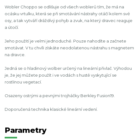
Wobler Choppo se odlišuje od všech woblerů tím, že má na
ocásku vrtulku, která se při smotávání nástrahy otáčí kolem své
osy, a tak vytváří dráždívý pohyb a zvuk, na který dravec reaguje
a útočí.
Jeho použití je velmi jednoduché. Pouze nahodíte a začnete
smotávat. V tu chvíli získáte neodolatenou nástrahu s magnetem
na dravce.
Jedná se o hladinový wolber určený na lineární přivlač. Výhodou
je, že jej můžete použít i ve vodách s hustě vyskytující se
rostlinou vegetací.
Osazeny ostrými a pevnými trojháčky Berkley Fusion19.
Doporučená technika klasické lineární vedení.
Parametry