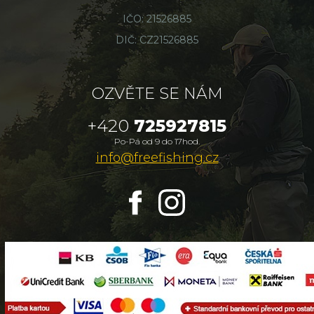
IČO: 21526885
DIČ: CZ21526885
OZVĚTE SE NÁM
+420
725927815
Po-Pá od 9 do 17hod.
info@freefishing.cz