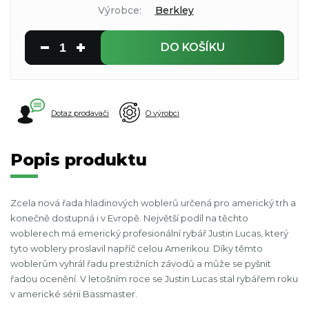
Výrobce:
Berkley
DO KOŠÍKU
Dotaz prodavači
O výrobci
Popis produktu
Zcela nová řada hladinových woblerů určená pro americký trh a
konečně dostupná i v Evropě. Největší podíl na těchto
woblerech má emerický profesionální rybář Justin Lucas, který
tyto woblery proslavil napříč celou Amerikou. Díky těmto
woblerům vyhrál řadu prestižních závodů a může se pyšnit
řadou ocenění. V letošním roce se Justin Lucas stal rybářem roku
v americké sérii Bassmaster.