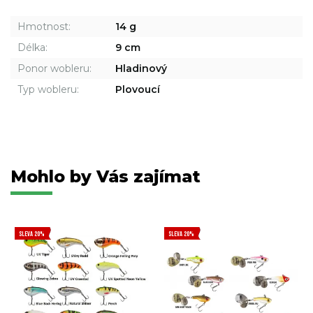
Hmotnost:
14 g
Délka:
9 cm
Ponor wobleru:
Hladinový
Typ wobleru:
Plovoucí
Mohlo by Vás zajímat
SLEVA 20%
SLEVA 20%