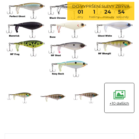
DO VYPRŠENÍ SLEVY ZBÝVÁ
01
1
24
54
:
:
dny
hodiny
minuty
sekundy
+10 dalších