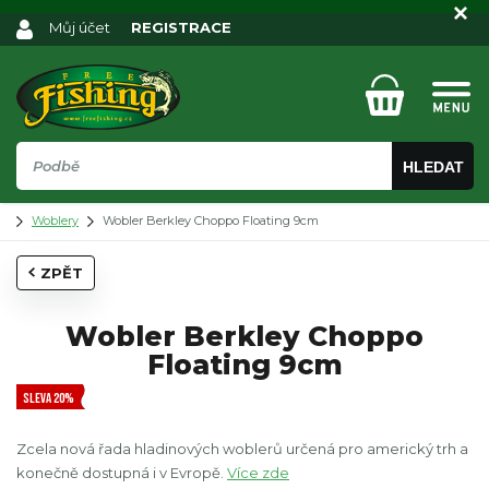
Můj účet
REGISTRACE
HLEDAT
Woblery
Wobler Berkley Choppo Floating 9cm
ZPĚT
Wobler Berkley Choppo
Floating 9cm
SLEVA 20%
Zcela nová řada hladinových woblerů určená pro americký trh a
konečně dostupná i v Evropě.
Více zde