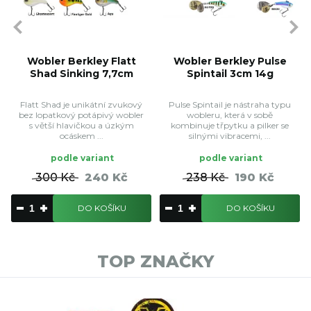
Wobler Berkley Flatt
Wobler Berkley Pulse
Shad Sinking 7,7cm
Spintail 3cm 14g
Flatt Shad je unikátní zvukový
Pulse Spintail je nástraha typu
bez lopatkový potápivý wobler
wobleru, která v sobě
s větší hlavičkou a úzkým
kombinuje třpytku a pilker se
ocáskem ...
silnými vibracemi, ...
podle variant
podle variant
300 Kč
240 Kč
238 Kč
190 Kč
DO KOŠÍKU
DO KOŠÍKU
TOP ZNAČKY