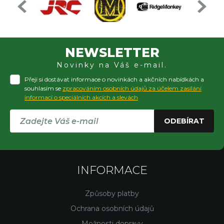
NEWSLETTER
Novinky na Váš e-mail.
Přeji si dostávat informace o novinkách a akčních nabídkách a
souhlasím se
zpracováním osobních údajů za účelem zasílání
informací o speciálních akcích a slevách
ODEBÍRAT
INFORMACE
Způsoby platby
Ochrana osobních údajů
Možnosti dopravy