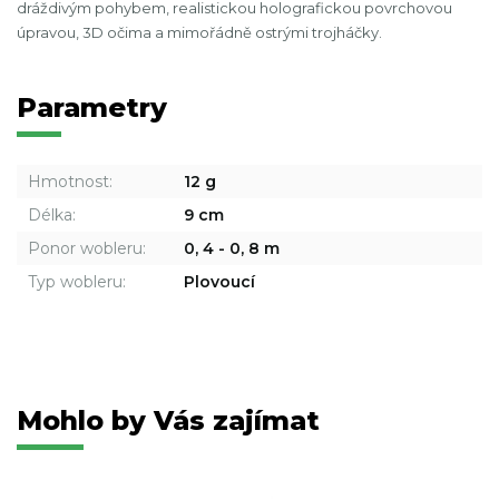
dráždivým pohybem, realistickou holografickou povrchovou
úpravou, 3D očima a mimořádně ostrými trojháčky.
Parametry
Hmotnost:
12 g
Délka:
9 cm
Ponor wobleru:
0, 4 - 0, 8 m
Typ wobleru:
Plovoucí
Mohlo by Vás zajímat