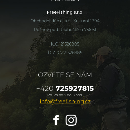
FreeFishing s.r.o.
Obchodní dům Láz - Kulturní 1794
Rožnov pod Radhoštěm 756 61
IČO: 21526885
DIČ: CZ21526885
OZVĚTE SE NÁM
+420
725927815
Po-Pá od 9 do 17hod.
info@freefishing.cz