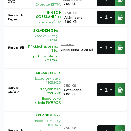
OYG
200 Kč
Expedice ZÍTRA
IHNED K
250 Kč
Barva: H-
ODESLÁNÍ 1 ks
Akční cena
:
Tiger
200 Kč
Expedice ZÍTRA
SKLADEM 3 ks
Expedice v úterý
11.08.2026
250 Kč
Při objednávce nad
Barva: BB
Akční cena
:
200 Kč
3 ks:
Expedice ve středu
19.08.2026
SKLADEM 5 ks
Expedice v úterý
11.08.2026
250 Kč
Barva:
Při objednávce
Akční cena
:
GR/OR
nad 5 ks:
200 Kč
Expedice ve
středu 19.08.2026
SKLADEM 3 ks
Expedice v úterý
11.08.2026
250 Kč
Barva: H-