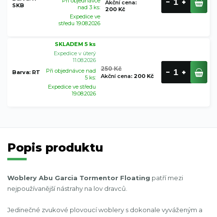
Při objednávce
Akční cena
:
SKB
nad 3 ks:
200 Kč
Expedice ve
středu 19.08.2026
SKLADEM 5 ks
Expedice v úterý
11.08.2026
250 Kč
Při objednávce nad
Barva: RT
Akční cena
:
200 Kč
5 ks:
Expedice ve středu
19.08.2026
Popis produktu
Woblery Abu Garcia Tormentor Floating
patří mezi
nejpoužívanější nástrahy na lov dravců.
Jedinečné zvukové plovoucí woblery s dokonale vyváženým a