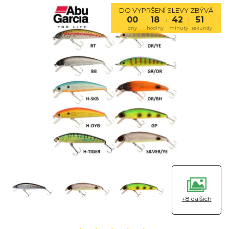
DO VYPRŠENÍ SLEVY ZBÝVÁ
00
18
42
50
:
:
dny
hodiny
minuty
sekundy
+8 dalších