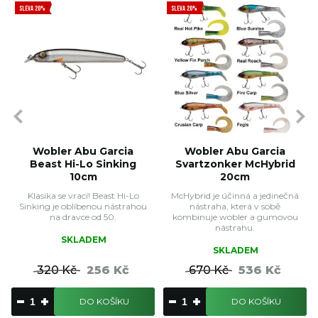
SLEVA 20%
SLEVA 20%
Wobler Abu Garcia
Wobler Abu Garcia
Beast Hi-Lo Sinking
Svartzonker McHybrid
10cm
20cm
Klasika se vrací! Beast Hi-Lo
McHybrid je účinná a jedinečná
Sinking je oblíbenou nástrahou
nástraha, která v sobě
na dravce od 50.
kombinuje wobler a gumovou
nástrahu.
SKLADEM
SKLADEM
320 Kč
256 Kč
670 Kč
536 Kč
DO KOŠÍKU
DO KOŠÍKU