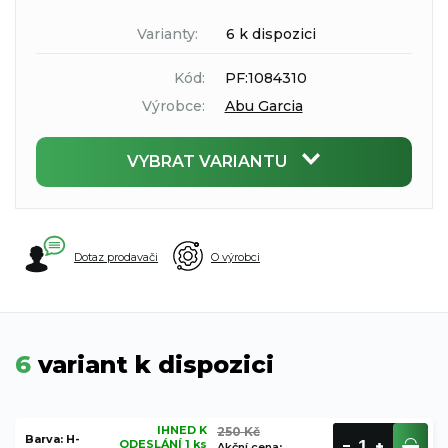
Varianty:
6 k dispozici
Kód:
PF:1084310
Výrobce:
Abu Garcia
VYBRAT VARIANTU
Dotaz prodavači
O výrobci
6
variant k dispozici
IHNED K
250 Kč
Barva: H-
ODESLÁNÍ 1 ks
Akční cena
: