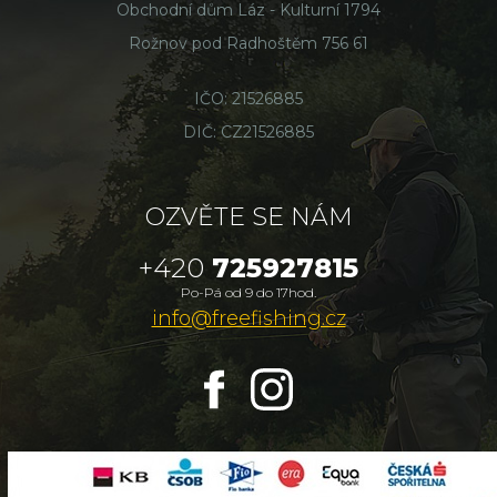
Obchodní dům Láz - Kulturní 1794
Rožnov pod Radhoštěm 756 61
IČO: 21526885
DIČ: CZ21526885
OZVĚTE SE NÁM
+420
725927815
Po-Pá od 9 do 17hod.
info@freefishing.cz