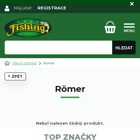
Můj účet
REGISTRACE
HLEDAT
Hlavní stránka
Römer
ZPĚT
Römer
Nebyl nalezen žádný produkt.
TOP ZNAČKY