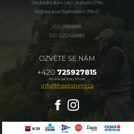
Obchodní dům Láz - Kulturní 1794
Rožnov pod Radhoštěm 756 61
IČO: 21526885
DIČ: CZ21526885
OZVĚTE SE NÁM
+420
725927815
Po-Pá od 9 do 17hod.
info@freefishing.cz