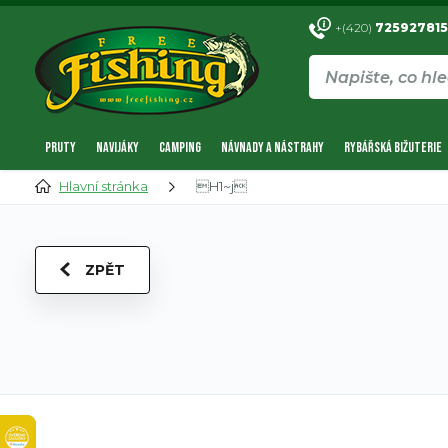
+(420)
725927815
PRUTY
NAVIJÁKY
CAMPING
NÁVNADY A NÁSTRAHY
RYBÁŘSKÁ BIŽUTERIE
Hlavní stránka
H1~j
ZPĚT