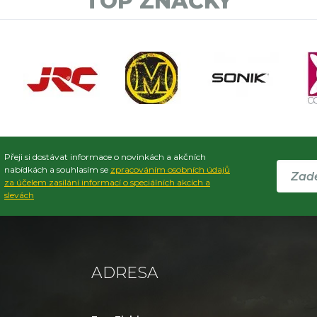
TOP ZNAČKY
Přeji si dostávat informace o novinkách a akčních
nabídkách a souhlasím se
zpracováním osobních údajů
za účelem zasílání informací o speciálních akcích a
slevách
ADRESA