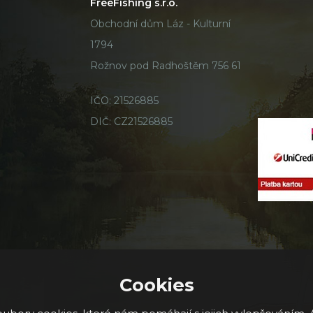
FreeFishing s.r.o.
Obchodní dům Láz - Kulturní
1794
Rožnov pod Radhoštěm 756 61
IČO: 21526885
DIČ: CZ21526885
Cookies