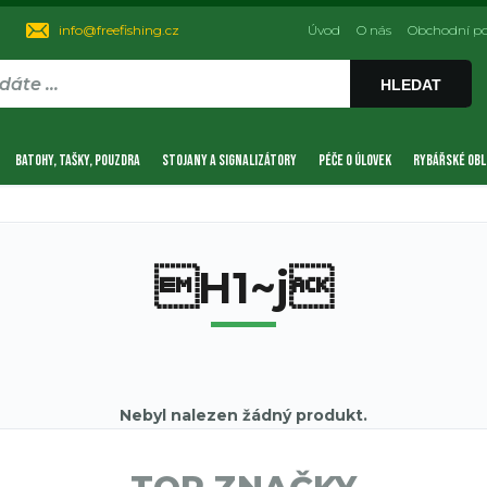
info@freefishing.cz
Úvod
O nás
Obchodní p
HLEDAT
BATOHY, TAŠKY, POUZDRA
STOJANY A SIGNALIZÁTORY
PÉČE O ÚLOVEK
RYBÁŘSKÉ OBL
H1~j
Nebyl nalezen žádný produkt.