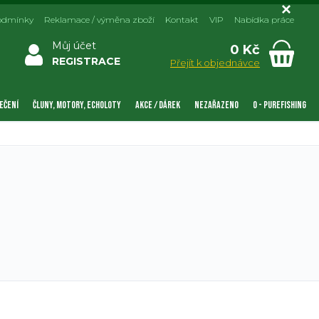
odmínky
Reklamace / výměna zboží
Kontakt
VIP
Nabídka práce
Můj účet
0 Kč
REGISTRACE
Přejít k objednávce
EČENÍ
ČLUNY, MOTORY, ECHOLOTY
AKCE / DÁREK
NEZAŘAZENO
0 - PUREFISHING