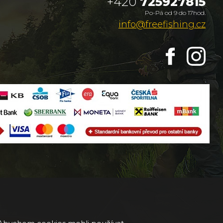
+420
725927815
Po-Pá od 9 do 17hod.
info@freefishing.cz