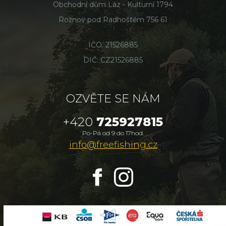
Obchodní dům Láz - Kulturní 1794
Rožnov pod Radhoštěm 756 61
IČO: 21526885
DIČ: CZ21526885
OZVĚTE SE NÁM
+420
725927815
Po-Pá od 9 do 17hod.
info@freefishing.cz