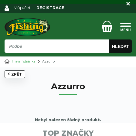
Můj účet
REGISTRACE
HLEDAT
Hlavní stránka
Azzurro
ZPĚT
Azzurro
Nebyl nalezen žádný produkt.
TOP ZNAČKY