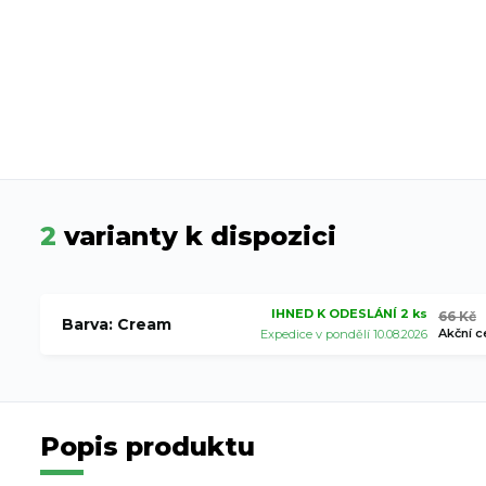
2
varianty k dispozici
IHNED K ODESLÁNÍ 2 ks
66 Kč
Barva: Cream
Akční c
Expedice v pondělí 10.08.2026
Popis produktu