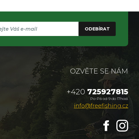
ODEBÍRAT
OZVĚTE SE NÁM
+420
725927815
Po-Pá od 9 do 17hod.
info@freefishing.cz