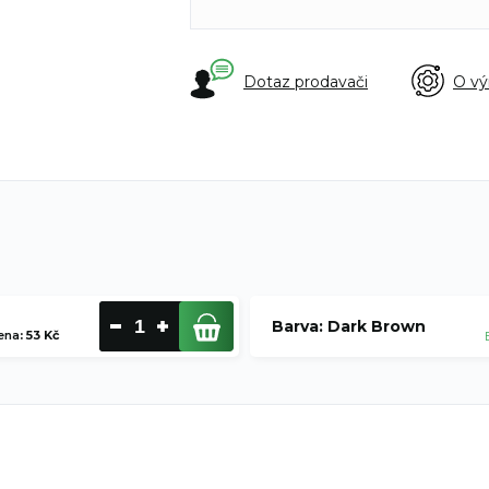
Dotaz prodavači
O vý
Barva: Dark Brown
ena
:
53 Kč