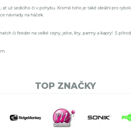
 ať už sedícího či v pohybu. Kromě toho je také ideální pro rybol
itace návnady na háček.
 match či feeder na velké cejny, jelce, líny, parmy a kapry! S příro
mm.
TOP ZNAČKY