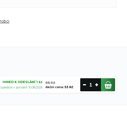
robci
IHNED K ODESLÁNÍ 1 ks
66 Kč
Akční cena
:
53 Kč
Expedice v pondělí 10.08.2026