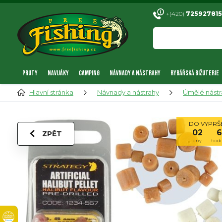
+(420)
725927815
PRUTY
NAVIJÁKY
CAMPING
NÁVNADY A NÁSTRAHY
RYBÁŘSKÁ BIŽUTERIE
Hlavní stránka
Návnady a nástrahy
Úmělé nástr
DO VYPRŠE
02
6
ZPĚT
dny
hodi