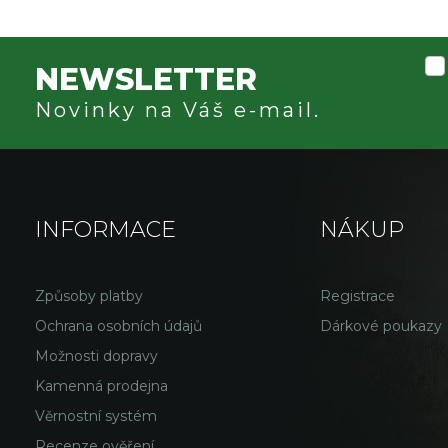
NEWSLETTER
Novinky na Váš e-mail.
INFORMACE
NÁKUP
Způsoby platby
Registrace
Ochrana osobních údajů
Dárkové poukazy
Možnosti dopravy
Kamenná prodejna
Věrnostní systém
Recenze ověření