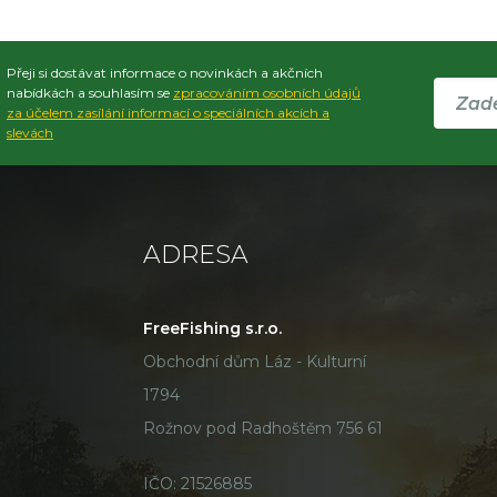
Přeji si dostávat informace o novinkách a akčních
nabídkách a souhlasím se
zpracováním osobních údajů
za účelem zasílání informací o speciálních akcích a
slevách
ADRESA
FreeFishing s.r.o.
Obchodní dům Láz - Kulturní
1794
Rožnov pod Radhoštěm 756 61
IČO: 21526885