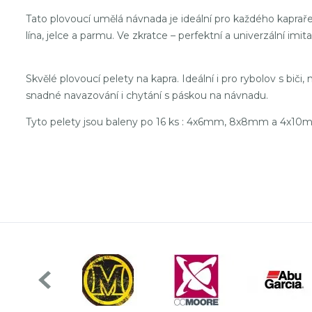
Tato plovoucí umělá návnada je ideální pro každého kapraře,
lína, jelce a parmu. Ve zkratce – perfektní a univerzální im
Skvělé plovoucí pelety na kapra. Ideální i pro rybolov s biči,
snadné navazování i chytání s páskou na návnadu.
Tyto pelety jsou baleny po 16 ks : 4x6mm, 8x8mm a 4x10