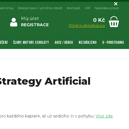
odmínky
Reklamace / výměna zboží
Kontakt
VIP
Nabídka práce
Můj účet
0 Kč
REGISTRACE
Přejít k objednávce
EČENÍ
ČLUNY, MOTORY, ECHOLOTY
AKCE / DÁREK
NEZAŘAZENO
0 - PUREFISHING
trategy Artificial
pro každého kapraře, ať už sedícího či v pohybu.
Více zde