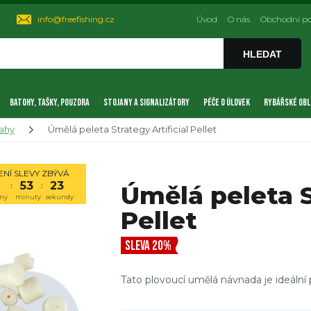
info@freefishing.cz
Úvod
O nás
Obchodní p
HLEDAT
BATOHY, TAŠKY, POUZDRA
STOJANY A SIGNALIZÁTORY
PÉČE O ÚLOVEK
RYBÁŘSKÉ OBL
ahy
Úmělá peleta Strategy Artificial Pellet
NÍ SLEVY ZBÝVÁ
53
23
Úmělá peleta S
:
:
ny
minuty
sekundy
Pellet
SLEVA 20%
Tato plovoucí umělá návnada je ideální 