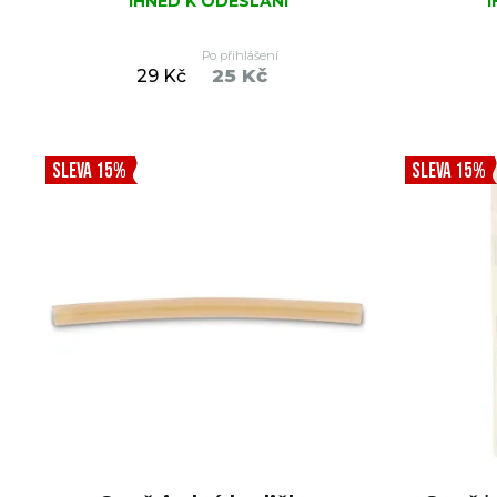
IHNED K ODESLÁNÍ
Po přihlášení
25 Kč
29 Kč
DO KOŠÍKU
SLEVA 15%
SLEVA 15%