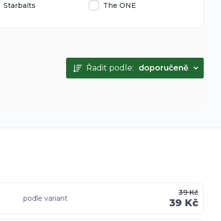
Starbaits
The ONE
Řadit podle:
doporučeně
39 Kč
podle variant
39 Kč