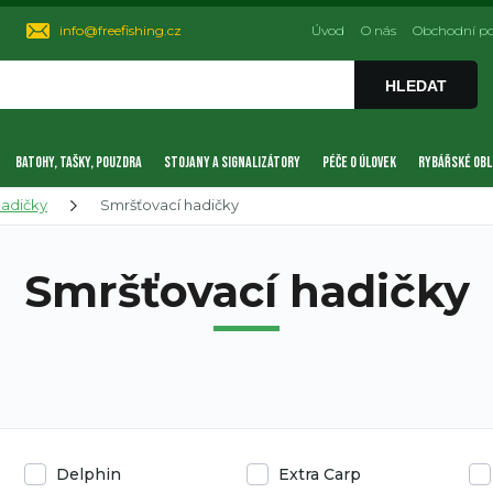
info@freefishing.cz
Úvod
O nás
Obchodní p
HLEDAT
BATOHY, TAŠKY, POUZDRA
STOJANY A SIGNALIZÁTORY
PÉČE O ÚLOVEK
RYBÁŘSKÉ OBL
hadičky
Smršťovací hadičky
Smršťovací hadičky
Delphin
Extra Carp