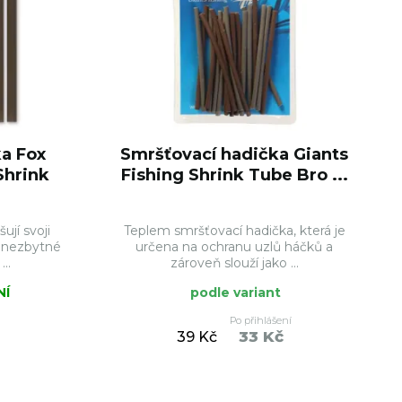
a Fox
Smršťovací hadička Giants
Shrink
Fishing Shrink Tube Bro ...
jí svoji
Teplem smršťovací hadička, která je
u nezbytné
určena na ochranu uzlů háčků a
..
zároveň slouží jako ...
NÍ
podle variant
Po přihlášení
33 Kč
39 Kč
ŠÍKU
DO KOŠÍKU