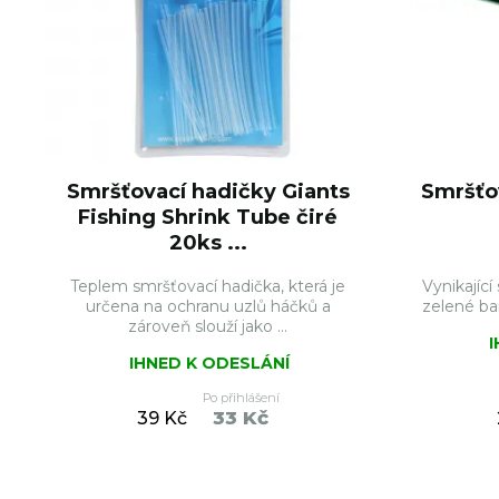
Smršťovací hadičky Giants
Smršťo
Fishing Shrink Tube čiré
20ks ...
Teplem smršťovací hadička, která je
Vynikajíc
určena na ochranu uzlů háčků a
zelené ba
zároveň slouží jako ...
IHNED K ODESLÁNÍ
Po přihlášení
33 Kč
39 Kč
DO KOŠÍKU