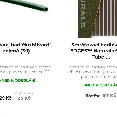
vací hadička Mivardi
Smršťovací hadičk
zelená (3:1)
EDGES™ Naturals 
Tube ...
í smršťovací hadička v matné
Smršťovací hadičky zmenšu
rvě s poměrem smrštění 3:1.
velikost o dvě třetiny a jso
pro mnoho montáž .
IHNED K ODESLÁNÍ
IHNED K ODESLÁ
Po přihlášení
87 Kč
102 Kč
25 Kč
29 Kč
DO KOŠÍKU
DO KO