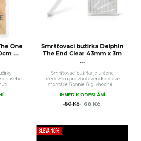
The One
Smršťovací bužírka Delphin
cm ...
The End Clear 43mm x 3m
...
žírky
Smršťovací bužírka je určena
ko našeho
především pro zhotovení koncové
tí ...
montáže Ronnie Rig, vhodné ...
NÍ
IHNED K ODESLÁNÍ
68 Kč
80 Kč
ŠÍKU
DO KOŠÍKU
SLEVA 10%