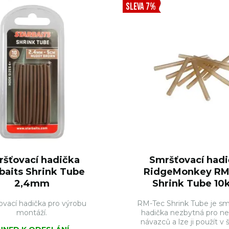
SLEVA 7%
šťovací hadička
Smršťovací had
baits Shrink Tube
RidgeMonkey RM
2,4mm
Shrink Tube 10k 
vací hadička pro výrobu
RM-Tec Shrink Tube je sm
montáží.
hadička nezbytná pro n
návazců a lze ji použít v ši