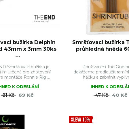
vací bužírka Delphin
Smršťovací bužírka 
d 43mm x 3mm 30ks
průhledná hnědá 60
...
D Smršťovací bužírka je
Používáním The One bu
ším určená pro zhotovení
dokážeme prodloužit ramín
é montáže Ronnie Rig ...
háčku a zabránit vyplivnu
IHNED K ODESLÁNÍ
IHNED K ODESLÁ
69 Kč
40 Kč
81 Kč
47 Kč
DO KOŠÍKU
DO KO
SLEVA 10%