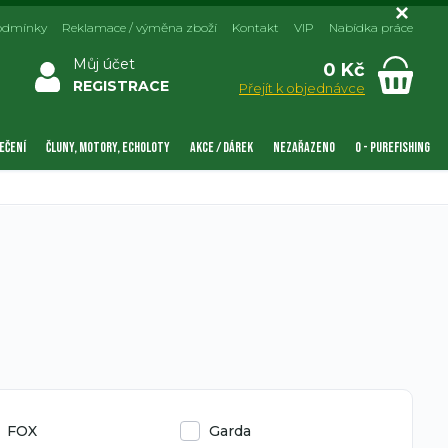
odmínky
Reklamace / výměna zboží
Kontakt
VIP
Nabídka práce
Můj účet
0 Kč
REGISTRACE
Přejít k objednávce
EČENÍ
ČLUNY, MOTORY, ECHOLOTY
AKCE / DÁREK
NEZAŘAZENO
0 - PUREFISHING
FOX
Garda