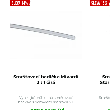
SLEVA 14%
SLEVA 15%
Smršťovaci hadička Mivardi
Smr
3 : 1 čirá
Star
Vynikající průhledná smršťovací
Smršťo
hadička s poměrem smrštění 3:1.