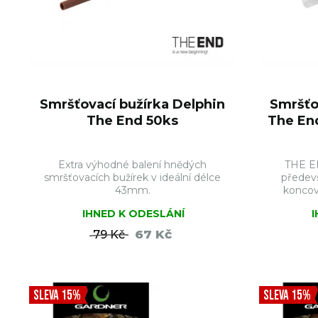
Smršťovací bužírka Delphin
Smršťo
The End 50ks
The En
Extra výhodné balení hnědých
THE EN
smršťovacích bužírek v ideální délce
předev
43mm.
koncov
IHNED K ODESLÁNÍ
67 Kč
79 Kč
DO KOŠÍKU
SLEVA 15%
SLEVA 15%