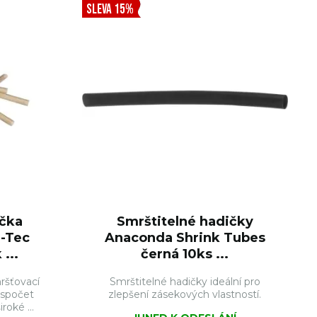
SLEVA 15%
ička
Smrštitelné hadičky
-Tec
Anaconda Shrink Tubes
...
černá 10ks ...
ršťovací
Smrštitelné hadičky ideální pro
espočet
zlepšení zásekových vlastností.
roké ...