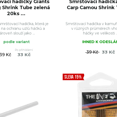
vací hadičky Giants
Smršťovací hadička
g Shrink Tube zelená
Carp Camou Shrink T
20ks ...
mršťovací hadička, která je
Smršťovací hadička v kamufl
 na ochranu uzlů háčků a
v různých průměrech vh
ároveň slouží jako ...
háčky ve velikosti ..
podle variant
IHNED K ODESLÁ
Po přihlášení
33 Kč
39 Kč
33 Kč
39 Kč
DO KOŠÍKU
DO KO
SLEVA 15%