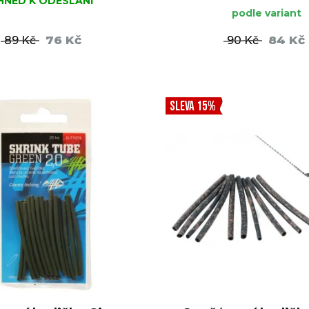
IHNED K ODESLÁNÍ
podle variant
76 Kč
84 Kč
89 Kč
90 Kč
DO KOŠÍKU
DO KO
SLEVA 15%