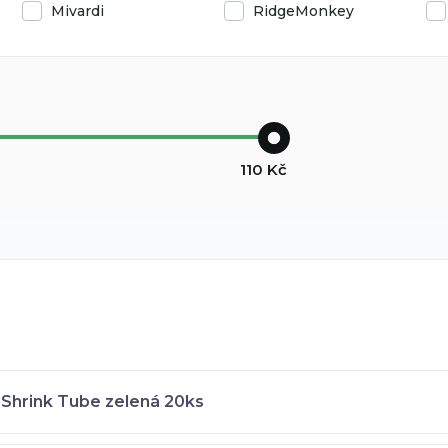
Mivardi
RidgeMonkey
110
Kč
 Shrink Tube zelená 20ks