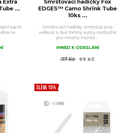
 Extra
Smršťovací hadičky Fox
ube ...
EDGES™ Camo Shrink Tube
10ks ...
ážní barvě
Smršťovací hadičky zmenšují svoji
odná na
velikost o dvě třetiny a jsou nezbytné
.
pro mnoho montá ...
NÍ
IHNED K ODESLÁNÍ
99 Kč
117 Kč
ŠÍKU
DO KOŠÍKU
SLEVA 15%