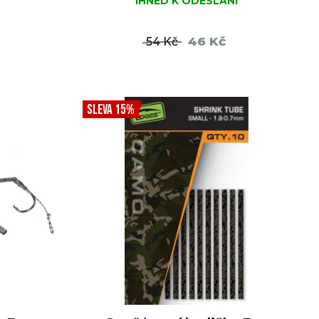
IHNED K ODESLÁNÍ
46 Kč
54 Kč
ŠÍKU
DO KOŠÍKU
SLEVA 15%