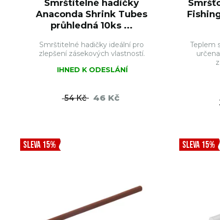
Smrštitelné hadičky
Smršťo
Anaconda Shrink Tubes
Fishin
průhledná 10ks ...
Smrštitelné hadičky ideální pro
Teplem s
zlepšení zásekových vlastností.
určena
z
IHNED K ODESLÁNÍ
46 Kč
54 Kč
DO KOŠÍKU
SLEVA 15%
SLEVA 15%