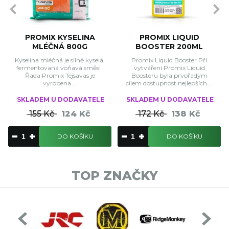
PROMIX KYSELINA
PROMIX LIQUID
MLÉČNÁ 800G
BOOSTER 200ML
Kyselina mléčná je silně kyselá,
Promix Liquid Booster Při
fermentovaná voňavá směs!
vytváření Promix Liquid
Řada Promix Tejsavas je
Boosteru byla prvořadým
vyrobena ...
cílem dostupnost nejlepších ...
SKLADEM U DODAVATELE
SKLADEM U DODAVATELE
155 Kč
124 Kč
172 Kč
138 Kč
DO KOŠÍKU
DO KOŠÍKU
TOP ZNAČKY