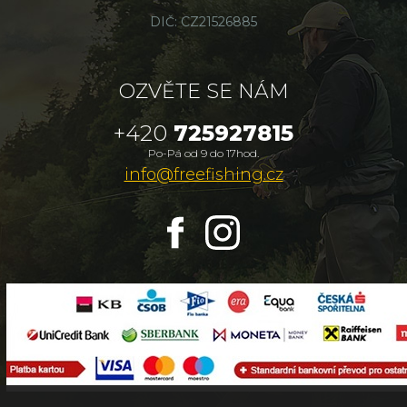
DIČ: CZ21526885
OZVĚTE SE NÁM
+420
725927815
Po-Pá od 9 do 17hod.
info@freefishing.cz