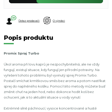
Dotaz prodavači
O výrobci
Popis produktu
Promix Spraj Turbo
Úkol aroma při lovu kaprů je nezpochybnitelná, ale ne vždy
fungují, existují situace, kdy fungují jen přírodní potraviny. Na
vyřešení tohoto problému byl vyvinutý sprej Promix Turbo.
Postačí smíchat krmítkovou směs bez aroma a potom nastříkat
sprej do naplněného košíku. Pomocí této metody můžete buď
změnit chuť na jeden hod, nebo dokonce hodit koš bez
ochucení, jak si to aktuální situace u vody vynutí.
Extrémně silně páchnoucí, vysoce koncentrované a husté