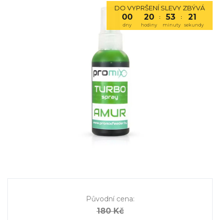
DO VYPRŠENÍ SLEVY ZBÝVÁ
00
20
53
21
:
:
dny
hodiny
minuty
sekundy
Původní cena
:
180 Kč