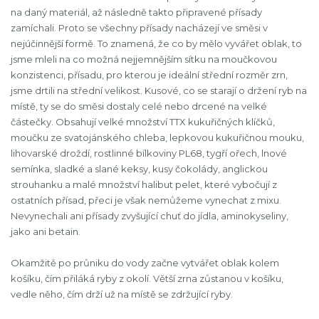
na daný materiál, až následně takto připravené přísady
zamíchali. Proto se všechny přísady nacházejí ve směsi v
nejúčinnější formě. To znamená, že co by mělo vyvářet oblak, to
jsme mleli na co možná nejjemnějším sítku na moučkovou
konzistenci, přísadu, pro kterou je ideální střední rozměr zrn,
jsme drtili na střední velikost. Kusové, co se starají o držení ryb na
místě, ty se do směsi dostaly celé nebo drcené na velké
částečky. Obsahují velké množství TTX kukuřičných klíčků,
moučku ze svatojánského chleba, lepkovou kukuřičnou mouku,
lihovarské droždí, rostlinné bílkoviny PL68, tygří ořech, lnové
semínka, sladké a slané keksy, kusy čokolády, anglickou
strouhanku a malé množství halibut pelet, které vybočují z
ostatních přísad, přeci je však nemůžeme vynechat z mixu.
Nevynechali ani přísady zvyšující chuť do jídla, aminokyseliny,
jako ani betain.
Okamžitě po průniku do vody začne vytvářet oblak kolem
košíku, čím přiláká ryby z okolí. Větší zrna zůstanou v košíku,
vedle něho, čím drží už na místě se zdržující ryby.