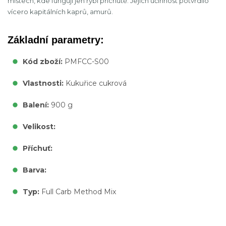
místech, kde fungují jen rybí příchutě. Jejich účinnost potvrdilo
vícero kapitálních kaprů, amurů.
Základní parametry:
Kód zboží:
PMFCC-S00
Vlastnosti:
Kukuřice cukrová
Balení:
900 g
Velikost:
Příchuť:
Barva:
Typ:
Full Carb Method Mix