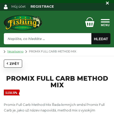
Můj účet
REGISTRACE
HLEDAT
Nezařazeno
PROMIX FULL CARB METHOD MIX
ZPĚT
PROMIX FULL CARB METHOD
MIX
SLEVA 20%
Promix Full Carb Method Mix Řada krmných směsí Promix Full
Carb je, jako už název napovídá, method mix s vysokým