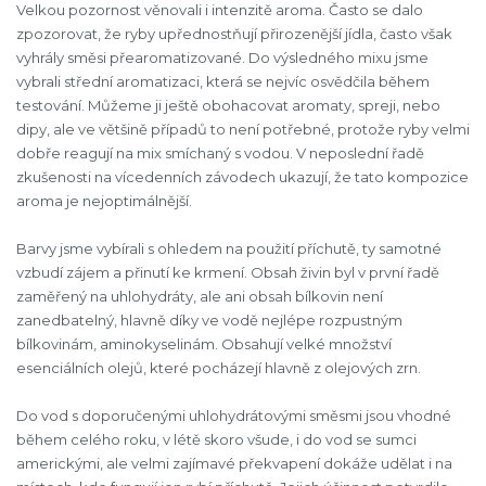
Velkou pozornost věnovali i intenzitě aroma. Často se dalo
zpozorovat, že ryby upřednostňují přirozenější jídla, často však
vyhrály směsi přearomatizované. Do výsledného mixu jsme
vybrali střední aromatizaci, která se nejvíc osvědčila během
testování. Můžeme ji ještě obohacovat aromaty, spreji, nebo
dipy, ale ve většině případů to není potřebné, protože ryby velmi
dobře reagují na mix smíchaný s vodou. V neposlední řadě
zkušenosti na vícedenních závodech ukazují, že tato kompozice
aroma je nejoptimálnější.
Barvy jsme vybírali s ohledem na použití příchutě, ty samotné
vzbudí zájem a přinutí ke krmení. Obsah živin byl v první řadě
zaměřený na uhlohydráty, ale ani obsah bílkovin není
zanedbatelný, hlavně díky ve vodě nejlépe rozpustným
bílkovinám, aminokyselinám. Obsahují velké množství
esenciálních olejů, které pocházejí hlavně z olejových zrn.
Do vod s doporučenými uhlohydrátovými směsmi jsou vhodné
během celého roku, v létě skoro všude, i do vod se sumci
americkými, ale velmi zajímavé překvapení dokáže udělat i na