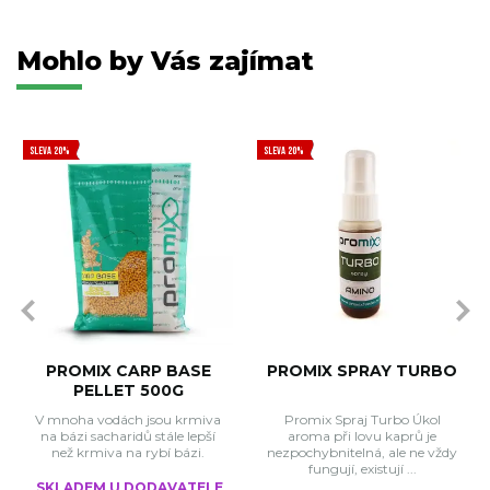
Mohlo by Vás zajímat
SLEVA 20%
SLEVA 20%
PROMIX CARP BASE
PROMIX SPRAY TURBO
PELLET 500G
V mnoha vodách jsou krmiva
Promix Spraj Turbo Úkol
na bázi sacharidů stále lepší
aroma při lovu kaprů je
než krmiva na rybí bázi.
nezpochybnitelná, ale ne vždy
fungují, existují ...
SKLADEM U DODAVATELE