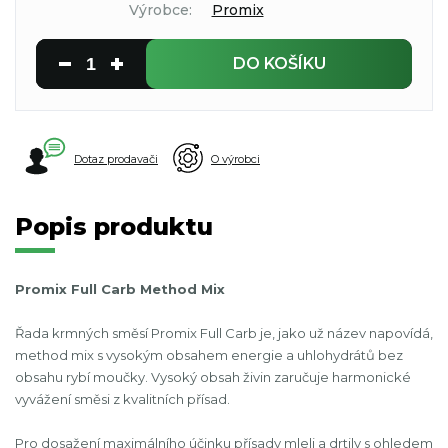
Výrobce:
Promix
DO KOŠÍKU
Dotaz prodavači
O výrobci
Popis produktu
Promix Full Carb Method Mix
Řada krmných směsí Promix Full Carb je, jako už název napovídá,
method mix s vysokým obsahem energie a uhlohydrátů bez
obsahu rybí moučky. Vysoký obsah živin zaručuje harmonické
vyvážení směsi z kvalitních přísad.
Pro dosažení maximálního účinku přísady mleli a drtily s ohledem