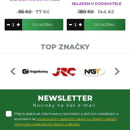
SKLADEM U DODAVATELE
96 Kč
77 Kč
180 Kč
144 Kč
DO KOŠÍKU
DO KOŠÍKU
TOP ZNAČKY
NEWSLETTER
Novinky na Váš e-mail.
Přeji si dostávat informace o novinkách a akčních nabídkách a
souhlasím se
zpracováním osobních údajů za účelem zasílání
informací o speciálních akcích a slevách