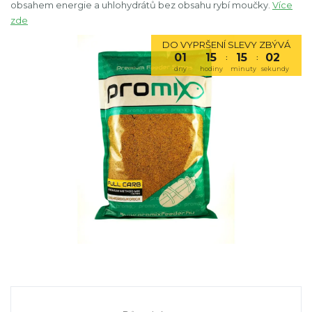
obsahem energie a uhlohydrátů bez obsahu rybí moučky.
Více
zde
DO VYPRŠENÍ SLEVY ZBÝVÁ
01
15
15
01
:
:
dny
hodiny
minuty
sekundy