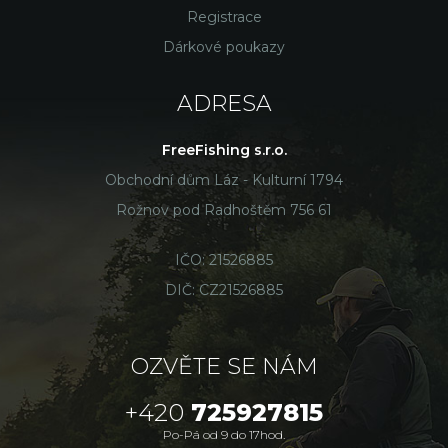
Registrace
Dárkové poukazy
ADRESA
FreeFishing s.r.o.
Obchodní dům Láz - Kulturní 1794
Rožnov pod Radhoštěm 756 61
IČO: 21526885
DIČ: CZ21526885
OZVĚTE SE NÁM
+420
725927815
Po-Pá od 9 do 17hod.