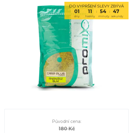
DO VYPRŠENÍ SLEVY ZBÝVÁ
01
11
54
46
:
:
dny
hodiny
minuty
sekundy
Původní cena
:
180 Kč