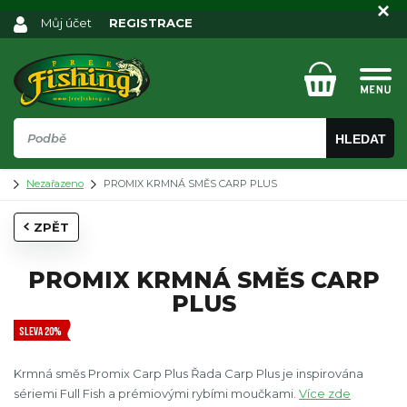
Můj účet
REGISTRACE
HLEDAT
Nezařazeno
PROMIX KRMNÁ SMĚS CARP PLUS
ZPĚT
PROMIX KRMNÁ SMĚS CARP
PLUS
SLEVA 20%
Krmná směs Promix Carp Plus Řada Carp Plus je inspirována
sériemi Full Fish a prémiovými rybími moučkami.
Více zde