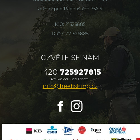
Rožnov pod Radhoštěm 756 61
IČO: 21526885
DIČ: CZ21526885
OZVĚTE SE NÁM
+420
725927815
Po-Pá od 9 do 17hod.
info@freefishing.cz