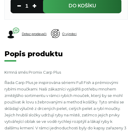
DO KOŠÍKU
Dotaz prodavači
O výrobci
Popis produktu
Krmná směs Promix Carp Plus
Řada Carp Plus je inspirována sériemi Full Fish a prémiovými
rybími moučkami. Naši zákazníci vyjádřili potřebu mnohem
zrnitějšího sortimentu v rámci rybích mouček, který by se mohl
používat ik lovu s žebrovanými a method košíčky. Tyto směsi se
skládají výlučně z drcených pelet, celých pelet a rybí moučky.
Jejich hrubší složky udržují ryby na místě, zatímco jejich prvky
vytvářející oblak se ve vodě rychleji rozptýlí a lákají ryby k
dalšímu krmení. V rámci jednoduchosti byly do kapsy zařazeny 3