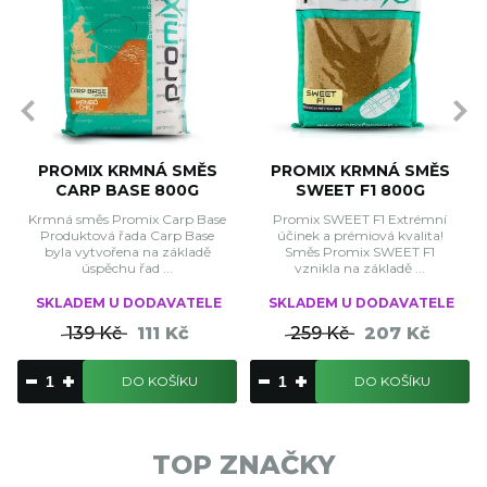
PROMIX KRMNÁ SMĚS
PROMIX KRMNÁ SMĚS
CARP BASE 800G
SWEET F1 800G
Krmná směs Promix Carp Base
Promix SWEET F1 Extrémní
Produktová řada Carp Base
účinek a prémiová kvalita!
byla vytvořena na základě
Směs Promix SWEET F1
úspěchu řad ...
vznikla na základě ...
SKLADEM U DODAVATELE
SKLADEM U DODAVATELE
139 Kč
111 Kč
259 Kč
207 Kč
DO KOŠÍKU
DO KOŠÍKU
TOP ZNAČKY