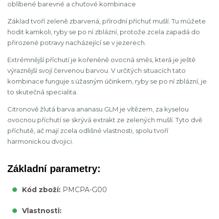
oblíbené barevné a chuťové kombinace
Základ tvoří zeleně zbarvená, přírodní příchuť mušlí. Tu můžete
hodit kamkoli, ryby se po ní zblázní, protože zcela zapadá do
přirozené potravy nacházející se v jezerech.
Extrémnější příchutí je kořeněně ovocná směs, která je ještě
výraznější svojí červenou barvou. V určitých situacích tato
kombinace funguje s úžasným účinkem, ryby se po ní zblázní, je
to skutečná specialita.
Citronově žlutá barva ananasu GLM je vítězem, za kyselou
ovocnou příchutí se skrývá extrakt ze zelených mušlí. Tyto dvě
příchutě, ač mají zcela odlišné vlastnosti, spolu tvoří
harmonickou dvojici.
Základní parametry:
Kód zboží:
PMCPA-G00
Vlastnosti: