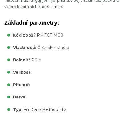
místech, kde fungují jen rybí příchutě. Jejich účinnost potvrdilo
vícero kapitálních kaprů, amurů.
Základní parametry:
Kód zboží:
PMFCF-M00
Vlastnosti:
Česnek-mandle
Balení:
900 g
Velikost:
Příchuť:
Barva:
Typ:
Full Carb Method Mix