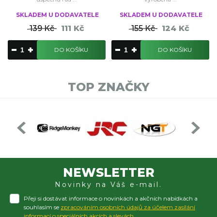
SKLADEM U DODAVATELE
SKLADEM U DODAVATELE
139 Kč
111 Kč
155 Kč
124 Kč
DO KOŠÍKU
DO KOŠÍKU
TOP ZNAČKY
NEWSLETTER
Novinky na Váš e-mail.
Přeji si dostávat informace o novinkách a akčních nabídkách a
souhlasím se
zpracováním osobních údajů za účelem zasílání
informací o speciálních akcích a slevách