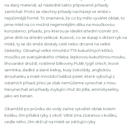
na daný materiál, až následně takto připravené přísady
zamíchali. Proto se všechny přísady nacházejí ve směsi v
nejúčinnější formě. To znamená, že co by mělo vyvářet oblak, to
jsme mleli na co možná nejjemnějším sítku na moučkovou
konzistenci, přísadu, pro kterou je ideální střední rozměr zrn,
jsme drtili na střední velikost. Kusové, co se starají o držení ryb na
místě, ty se do směsi dostaly celé nebo drcené na velké
částečky. Obsahují velké množství TTX kukuřičných klíčků,
moučku ze svatojánského chleba, lepkovou kukuřičnou mouku,
lihovarské droždí, rostlinné bílkoviny PL68, tygří ořech, lnové
semínka, sladké a slané keksy, kusy čokolády, anglickou
strouhanku a malé množství halibut pelet, které vybočují z
ostatních přísad, přeci je však nemůžeme vynechat z mixu.
Nevynechali ani přísady zvyšující chuť do jídla, aminokyseliny,
jako ani betain.
Okamžitě po průniku do vody začne vytvářet oblak kolem
košíku, čím přiláká ryby z okolí. Větší zrna zůstanou v košíku,
vedle něho, čím drží už na místě se zdržující ryby.