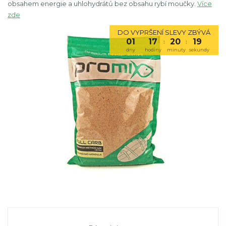
obsahem energie a uhlohydrátů bez obsahu rybí moučky.
Více
zde
DO VYPRŠENÍ SLEVY ZBÝVÁ
01
17
20
18
:
:
dny
hodiny
minuty
sekundy