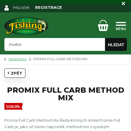
Můj účet
REGISTRACE
HLEDAT
Nezařazeno
PROMIX FULL CARB METHOD MIX
ZPĚT
PROMIX FULL CARB METHOD
MIX
SLEVA 20%
Promix Full Carb Method Mix Řada krmných směsí Promix Full
Carb je, jako už název napovídá, method mix s vysokým