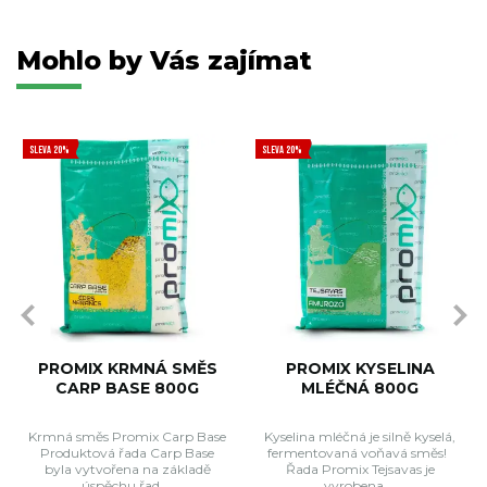
Mohlo by Vás zajímat
SLEVA 20%
SLEVA 20%
PROMIX KRMNÁ SMĚS
PROMIX KYSELINA
CARP BASE 800G
MLÉČNÁ 800G
Krmná směs Promix Carp Base
Kyselina mléčná je silně kyselá,
Produktová řada Carp Base
fermentovaná voňavá směs!
byla vytvořena na základě
Řada Promix Tejsavas je
úspěchu řad ...
vyrobena ...