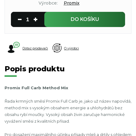
Výrobce:
Promix
DO KOŠÍKU
Dotaz prodavači
O výrobci
Popis produktu
Promix Full Carb Method Mix
Řada krmných směsí Promix Full Carb je, jako už název napovídá,
method mix s vysokým obsahem energie a uhlohydrátů bez
obsahu rybí moučky. Vysoký obsah živin zaručuje harmonické
vyvážení směsi z kvalitních přísad.
Pro dosažení maximálního účinku přísady mleli a drtily s ohledem