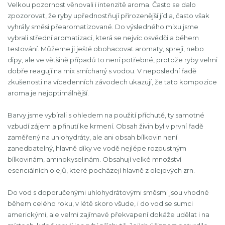
Velkou pozornost věnovali i intenzitě aroma. Často se dalo
zpozorovat, že ryby upřednostňují přirozenější jídla, často však
vyhrály směsi přearomatizované. Do výsledného mixu jsme
vybrali střední aromatizaci, která se nejvíc osvědčila během
testování. Můžeme ji ještě obohacovat aromaty, spreji, nebo
dipy, ale ve většině případů to není potřebné, protože ryby velmi
dobře reagují na mix smíchaný s vodou. V neposlední řadě
zkušenosti na vícedenních závodech ukazují, že tato kompozice
aroma je nejoptimálnější.
Barvy jsme vybírali s ohledem na použití příchutě, ty samotné
vzbudí zájem a přinutí ke krmení. Obsah živin byl v první řadě
zaměřený na uhlohydráty, ale ani obsah bílkovin není
zanedbatelný, hlavně díky ve vodě nejlépe rozpustným
bílkovinám, aminokyselinám. Obsahují velké množství
esenciálních olejů, které pocházejí hlavně z olejových zrn.
Do vod s doporučenými uhlohydrátovými směsmi jsou vhodné
během celého roku, v létě skoro všude, i do vod se sumci
americkými, ale velmi zajímavé překvapení dokáže udělat i na