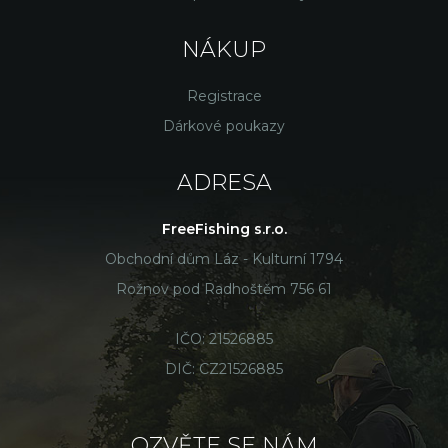
NÁKUP
Registrace
Dárkové poukazy
ADRESA
FreeFishing s.r.o.
Obchodní dům Láz - Kulturní 1794
Rožnov pod Radhoštěm 756 61
IČO: 21526885
DIČ: CZ21526885
OZVĚTE SE NÁM