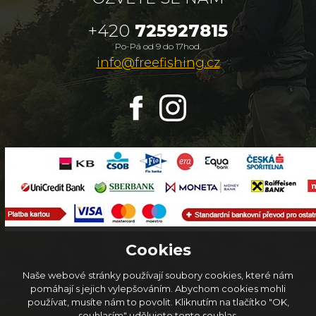
+420
725927815
Po-Pá od 9 do 17hod.
info@freefishing.cz
Cookies
Naše webové stránky používají soubory cookies, které nám
pomáhají s jejich vylepšováním. Abychom cookies mohli
používat, musíte nám to povolit. Kliknutím na tlačítko "OK,
© 2026
FreeFishing.cz
souhlasím" udělujete tento souhlas.