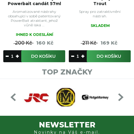
Powerbait candát 57ml
Trout
Aromatizované nástrahy
Spray pro zatraktivnění
obsahující v sobě patentovaný
nástrah.
PowerBait atraktant, jehož
vůně láká ...
SKLADEM
IHNED K ODESLÁNÍ
200 Kč
160 Kč
211 Kč
169 Kč
DO KOŠÍKU
DO KOŠÍKU
TOP ZNAČKY
NEWSLETTER
Novinky na Váš e-mail.