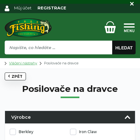
Můj účet
REGISTRACE
HLEDAT
Vláčení nástrahy
Posilovače na dravce
ZPĚT
Posilovače na dravce
Výrobce
Berkley
Iron Claw