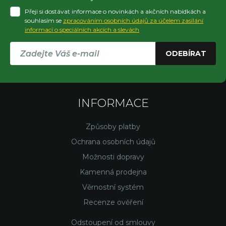
Přeji si dostávat informace o novinkách a akčních nabídkách a
souhlasím se
zpracováním osobních údajů za účelem zasílání
informací o speciálních akcích a slevách
ODEBÍRAT
INFORMACE
Způsoby platby
Ochrana osobních údajů
Možnosti dopravy
Kamenná prodejna
Věrnostní systém
Recenze ověření
Odstoupení od smlouvy