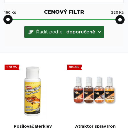
CENOVÝ FILTR
160
Kč
220
Kč
Řadit podle:
doporučeně
SLEVA 20%
SLEVA 20%
Posilovač Berkley
Atraktor spray Iron