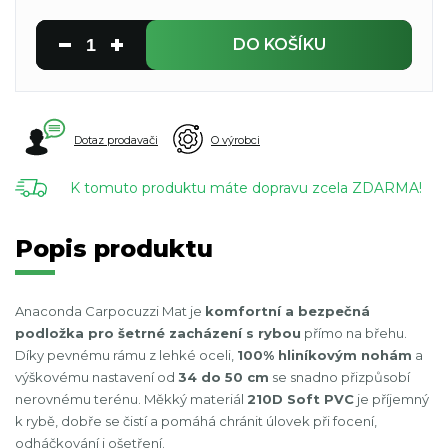
DO KOŠÍKU
Dotaz prodavači
O výrobci
K tomuto produktu máte dopravu zcela ZDARMA!
Popis produktu
Anaconda Carpocuzzi Mat je
komfortní a bezpečná
podložka pro šetrné zacházení s rybou
přímo na břehu.
Díky pevnému rámu z lehké oceli,
100% hliníkovým nohám
a
výškovému nastavení od
34 do 50 cm
se snadno přizpůsobí
nerovnému terénu. Měkký materiál
210D Soft PVC
je příjemný
k rybě, dobře se čistí a pomáhá chránit úlovek při focení,
odháčkování i ošetření.