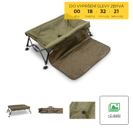
DO VYPRŠENÍ SLEVY ZBÝVÁ
00
18
32
20
:
:
dny
hodiny
minuty
sekundy
+2 další