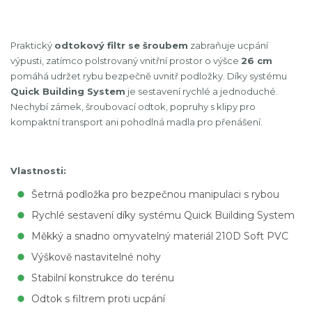
Praktický
odtokový filtr se šroubem
zabraňuje ucpání
výpusti, zatímco polstrovaný vnitřní prostor o výšce
26 cm
pomáhá udržet rybu bezpečně uvnitř podložky. Díky systému
Quick Building System
je sestavení rychlé a jednoduché.
Nechybí zámek, šroubovací odtok, popruhy s klipy pro
kompaktní transport ani pohodlná madla pro přenášení.
Vlastnosti:
Šetrná podložka pro bezpečnou manipulaci s rybou
Rychlé sestavení díky systému Quick Building System
Měkký a snadno omyvatelný materiál 210D Soft PVC
Výškově nastavitelné nohy
Stabilní konstrukce do terénu
Odtok s filtrem proti ucpání