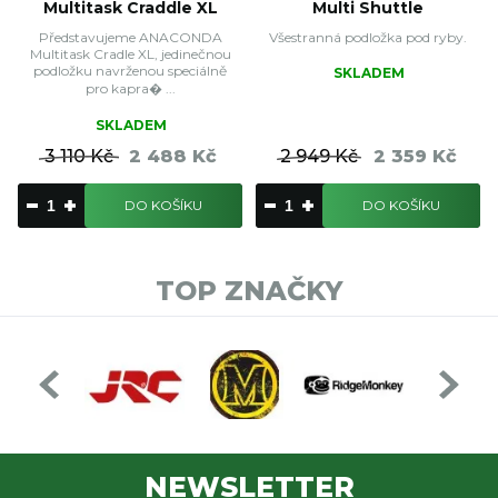
Multitask Craddle XL
Multi Shuttle
Představujeme ANACONDA
Všestranná podložka pod ryby.
Multitask Cradle XL, jedinečnou
podložku navrženou speciálně
SKLADEM
pro kapra� ...
SKLADEM
3 110 Kč
2 488 Kč
2 949 Kč
2 359 Kč
DO KOŠÍKU
DO KOŠÍKU
TOP ZNAČKY
NEWSLETTER