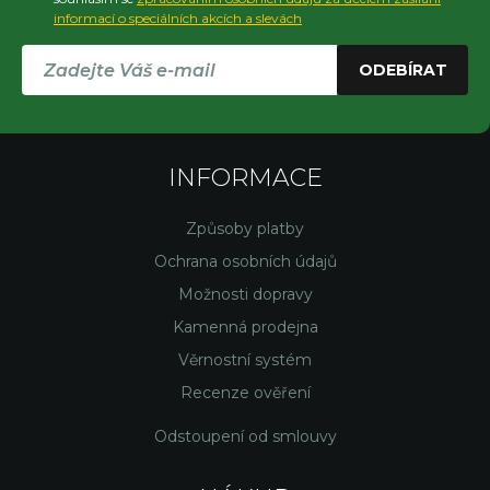
informací o speciálních akcích a slevách
ODEBÍRAT
INFORMACE
Způsoby platby
Ochrana osobních údajů
Možnosti dopravy
Kamenná prodejna
Věrnostní systém
Recenze ověření
Odstoupení od smlouvy