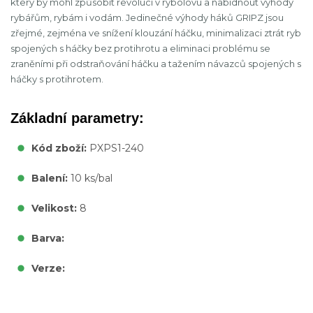
který by mohl způsobit revoluci v rybolovu a nabídnout výhody
rybářům, rybám i vodám. Jedinečné výhody háků GRIPZ jsou
zřejmé, zejména ve snížení klouzání háčku, minimalizaci ztrát ryb
spojených s háčky bez protihrotu a eliminaci problému se
zraněními při odstraňování háčku a tažením návazců spojených s
háčky s protihrotem.
Základní parametry:
Kód zboží:
PXPS1-240
Balení:
10 ks/bal
Velikost:
8
Barva:
Verze: