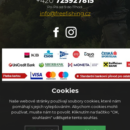
+420
725927815
Po-Pá od 9 do 17hod.
info@freefishing.cz
Cookies
Naše webové stránky používají soubory cookies, které nám
pomáhají s jejich vylepšováním. Abychom cookies mohli
používat, musíte nám to povolit. Kliknutím na tlačítko "OK,
© 2026
FreeFishing.cz
souhlasím" udělujete tento souhlas.