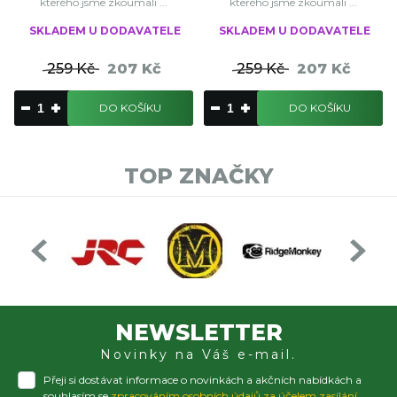
kterého jsme zkoumali ...
kterého jsme zkoumali ...
SKLADEM U DODAVATELE
SKLADEM U DODAVATELE
259 Kč
207 Kč
259 Kč
207 Kč
DO KOŠÍKU
DO KOŠÍKU
TOP ZNAČKY
NEWSLETTER
Novinky na Váš e-mail.
Přeji si dostávat informace o novinkách a akčních nabídkách a
souhlasím se
zpracováním osobních údajů za účelem zasílání