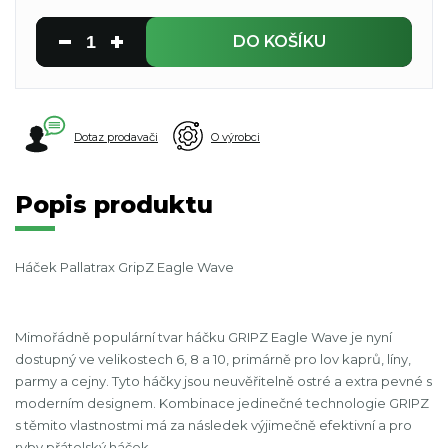
DO KOŠÍKU
Dotaz prodavači
O výrobci
Popis produktu
Háček Pallatrax GripZ Eagle Wave
Mimořádně populární tvar háčku GRIPZ Eagle Wave je nyní
dostupný ve velikostech 6, 8 a 10, primárně pro lov kaprů, líny,
parmy a cejny. Tyto háčky jsou neuvěřitelně ostré a extra pevné s
moderním designem. Kombinace jedinečné technologie GRIPZ
s těmito vlastnostmi má za následek výjimečně efektivní a pro
ryby přátelský háček.