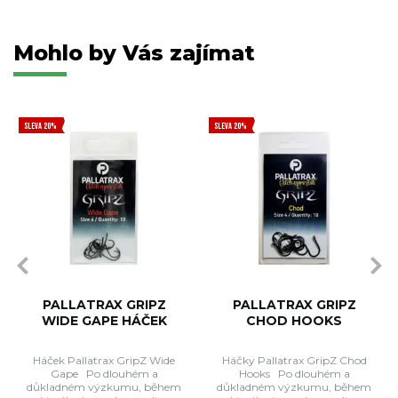
Mohlo by Vás zajímat
SLEVA 20%
SLEVA 20%
PALLATRAX GRIPZ
PALLATRAX GRIPZ
WIDE GAPE HÁČEK
CHOD HOOKS
Háček Pallatrax GripZ Wide
Háčky Pallatrax GripZ Chod
Gape Po dlouhém a
Hooks Po dlouhém a
důkladném výzkumu, během
důkladném výzkumu, během