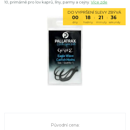
10, primárně pro lov kaprů, líny, parmy a cejny.
Více zde
DO VYPRŠENÍ SLEVY ZBÝVÁ
00
18
21
36
:
:
dny
hodiny
minuty
sekundy
Původní cena
: