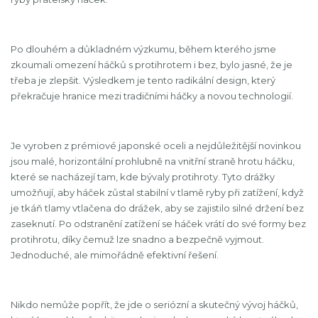
Po dlouhém a důkladném výzkumu, během kterého jsme
zkoumali omezení háčků s protihrotem i bez, bylo jasné, že je
třeba je zlepšit. Výsledkem je tento radikální design, který
překračuje hranice mezi tradičními háčky a novou technologií.
Je vyroben z prémiové japonské oceli a nejdůležitější novinkou
jsou malé, horizontální prohlubně na vnitřní straně hrotu háčku,
které se nacházejí tam, kde bývaly protihroty. Tyto drážky
umožňují, aby háček zůstal stabilní v tlamě ryby při zatížení, když
je tkáň tlamy vtlačena do drážek, aby se zajistilo silné držení bez
zaseknutí. Po odstranění zatížení se háček vrátí do své formy bez
protihrotu, díky čemuž lze snadno a bezpečně vyjmout.
Jednoduché, ale mimořádně efektivní řešení.
Nikdo nemůže popřít, že jde o seriózní a skutečný vývoj háčků,