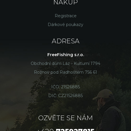
NÁKUP
Registrace
Dárkové poukazy
ADRESA
FreeFishing s.r.o.
Obchodní dům Láz - Kulturní 1794
Rožnov pod Radhoštěm 756 61
IČO: 21526885
DIČ: CZ21526885
OZVĚTE SE NÁM