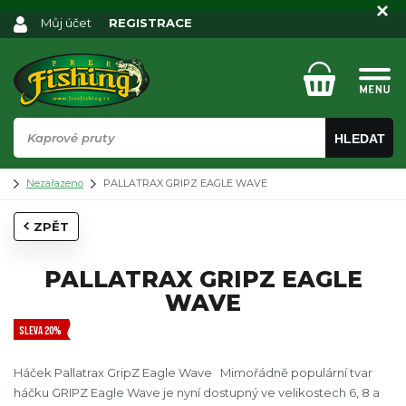
Můj účet
REGISTRACE
HLEDAT
Nezařazeno
PALLATRAX GRIPZ EAGLE WAVE
ZPĚT
PALLATRAX GRIPZ EAGLE
WAVE
SLEVA 20%
Háček Pallatrax GripZ Eagle Wave Mimořádně populární tvar
háčku GRIPZ Eagle Wave je nyní dostupný ve velikostech 6, 8 a