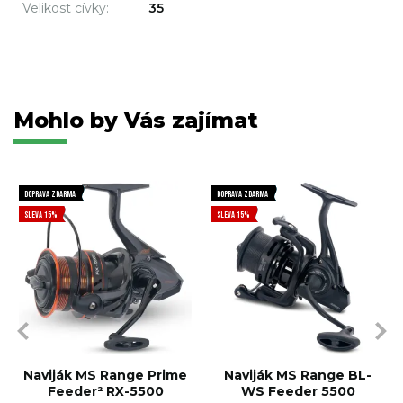
Velikost cívky:
35
Mohlo by Vás zajímat
DOPRAVA ZDARMA
DOPRAVA ZDARMA
SLEVA 15%
SLEVA 15%
Naviják MS Range Prime
Naviják MS Range BL-
Feeder² RX-5500
WS Feeder 5500