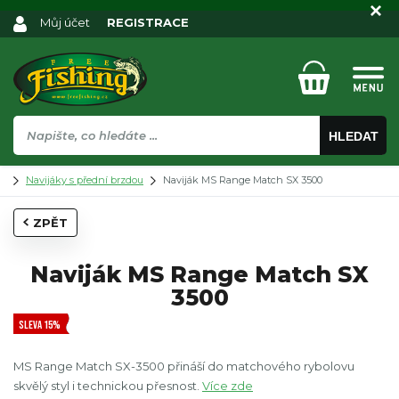
Můj účet
REGISTRACE
HLEDAT
Navijáky s přední brzdou
Naviják MS Range Match SX 3500
ZPĚT
Naviják MS Range Match SX
3500
SLEVA 15%
MS Range Match SX-3500 přináší do matchového rybolovu
skvělý styl i technickou přesnost.
Více zde