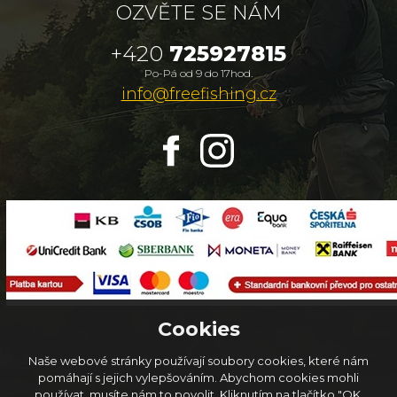
OZVĚTE SE NÁM
+420
725927815
Po-Pá od 9 do 17hod.
info@freefishing.cz
Cookies
Naše webové stránky používají soubory cookies, které nám
pomáhají s jejich vylepšováním. Abychom cookies mohli
používat, musíte nám to povolit. Kliknutím na tlačítko "OK,