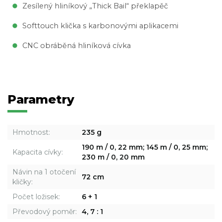
Zesílený hliníkový „Thick Bail“ překlapěč
Softtouch klička s karbonovými aplikacemi
CNC obráběná hliníková cívka
Parametry
Hmotnost:
235 g
190 m / 0, 22 mm; 145 m / 0, 25 mm;
Kapacita cívky:
230 m / 0, 20 mm
Návin na 1 otočení
72 cm
kličky:
Počet ložisek:
6 + 1
Převodový poměr:
4, 7 : 1