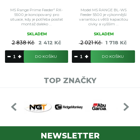
MS Range Prime Feeder² RX-
Model MS RANGE BL-WS
5500 je koncipovaný pro
Feeder 5500 je výkonnější
situace, kdy je potřeba posílat
variantou s větší kapacitou
montáž daleko ...
cívky a vyšším ...
SKLADEM
SKLADEM
2 838 Kč
2 412 Kč
2 021 Kč
1 718 Kč
DO KOŠÍKU
DO KOŠÍKU
TOP ZNAČKY
NEWSLETTER