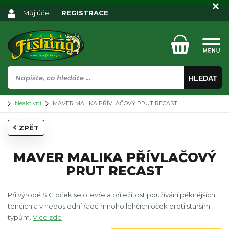
Můj účet
REGISTRACE
HLEDAT
Neaktivní
MAVER MALIKA PŘÍVLAČOVÝ PRUT RECAST
ZPĚT
MAVER MALIKA PŘÍVLAČOVÝ
PRUT RECAST
Při výrobě SIC oček se otevřela příležitost používání pěknějších,
tenčích a v neposlední řadě mnoho lehčích oček proti starším
typům.
Více zde