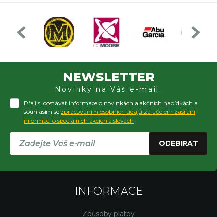
NEWSLETTER
Novinky na Váš e-mail.
Přeji si dostávat informace o novinkách a akčních nabídkách a
souhlasím se
zpracováním osobních údajů za účelem zasílání
informací o speciálních akcích a slevách
ODEBÍRAT
INFORMACE
Způsoby platby