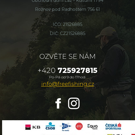
Obchodní dům Láz - Kulturní 1794
Rožnov pod Radhoštěm 756 61
IČO: 21526885
DIČ: CZ21526885
OZVĚTE SE NÁM
+420
725927815
Po-Pá od 9 do 17hod.
info@freefishing.cz