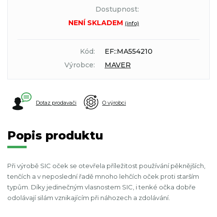
Dostupnost:
NENÍ SKLADEM
(info)
Kód:
EF::MA554210
Výrobce:
MAVER
Dotaz prodavači
O výrobci
Popis produktu
Při výrobě SIC oček se otevřela příležitost používání pěknějších,
tenčích a v neposlední řadě mnoho lehčích oček proti starším
typům. Díky jedinečným vlasnostem SIC, i tenké očka dobře
odolávají silám vznikajícím při náhozech a zdolávání.