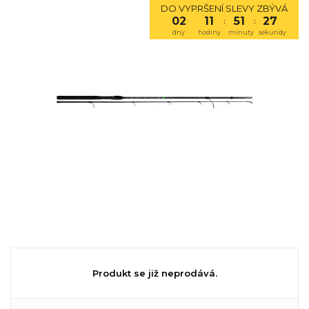
DO VYPRŠENÍ SLEVY ZBÝVÁ
02
11
51
27
:
:
dny
hodiny
minuty
sekundy
Produkt se již neprodává.