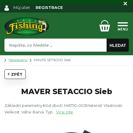
Můj účet
REGISTRACE
HLEDAT
Nezařazeno
MAVER SETACCIO Sieb
ZPĚT
MAVER SETACCIO Sieb
Základní parametry:Kód zboží: MA750-003Materiál: Vlastnosti:
Velikost: Váha: Barva: Typ: .
Více zde