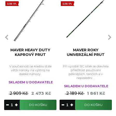
SLEVA 15%
SLEVA 15%
MAVER HEAVY DUTY
MAVER ROKY
KAPROVÝ PRUT
UNIVERZÁLNÍ PRUT
V současnosti se kladou stále
Při výrobě SIC oček se otevřela
větší nároky na výstroj na
příležitost používání
daleké náhozy.
pěknějších, tenčích a v
neposlední ...
SKLADEM U DODAVATELE
SKLADEM U DODAVATELE
2 909 Kč
2 473 Kč
2 189 Kč
1 861 Kč
DO KOŠÍKU
DO KOŠÍKU