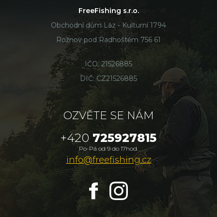
FreeFishing s.r.o.
Obchodní dům Láz - Kulturní 1794
Rožnov pod Radhoštěm 756 61
IČO: 21526885
DIČ: CZ21526885
OZVĚTE SE NÁM
+420
725927815
Po-Pá od 9 do 17hod.
info@freefishing.cz