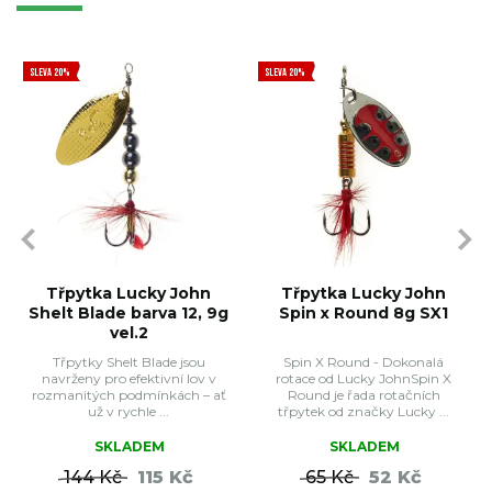
SLEVA 20%
SLEVA 20%
Třpytka Lucky John
Třpytka Lucky John
Shelt Blade barva 12, 9g
Spin x Round 8g SX1
vel.2
Třpytky Shelt Blade jsou
Spin X Round - Dokonalá
navrženy pro efektivní lov v
rotace od Lucky JohnSpin X
rozmanitých podmínkách – ať
Round je řada rotačních
už v rychle ...
třpytek od značky Lucky ...
SKLADEM
SKLADEM
144 Kč
115 Kč
65 Kč
52 Kč