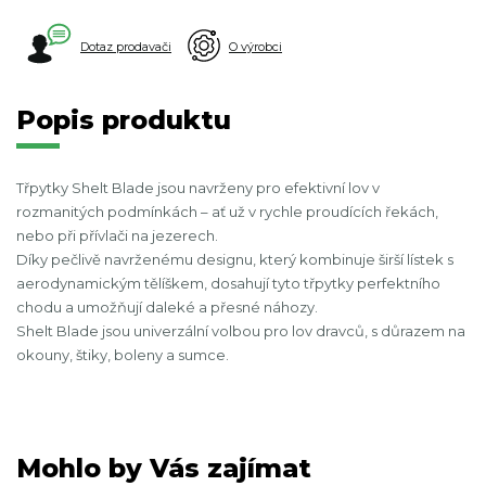
Dotaz prodavači
O výrobci
Popis produktu
Třpytky Shelt Blade jsou navrženy pro efektivní lov v
rozmanitých podmínkách – ať už v rychle proudících řekách,
nebo při přívlači na jezerech.
Díky pečlivě navrženému designu, který kombinuje širší lístek s
aerodynamickým tělíškem, dosahují tyto třpytky perfektního
chodu a umožňují daleké a přesné náhozy.
Shelt Blade jsou univerzální volbou pro lov dravců, s důrazem na
okouny, štiky, boleny a sumce.
Mohlo by Vás zajímat