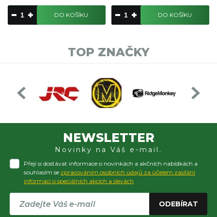
DO KOŠÍKU
DO KOŠÍKU
TOP ZNAČKY
NEWSLETTER
Novinky na Váš e-mail.
Přeji si dostávat informace o novinkách a akčních nabídkách a
souhlasím se
zpracováním osobních údajů za účelem zasílání
informací o speciálních akcích a slevách
ODEBÍRAT