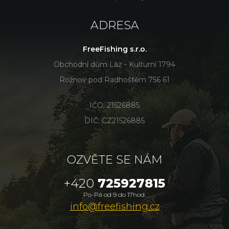
ADRESA
FreeFishing s.r.o.
Obchodní dům Láz - Kulturní 1794
Rožnov pod Radhoštěm 756 61
IČO: 21526885
DIČ: CZ21526885
OZVĚTE SE NÁM
+420
725927815
Po-Pá od 9 do 17hod.
info@freefishing.cz