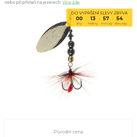
nebo při přívlači na jezerech.
Více zde
DO VYPRŠENÍ SLEVY ZBÝVÁ
00
13
57
53
:
:
dny
hodiny
minuty
sekundy
Původní cena
: