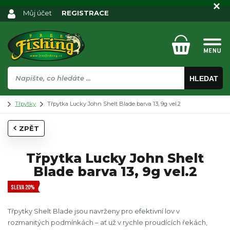
Můj účet
REGISTRACE
HLEDAT
Třpytky
Třpytka Lucky John Shelt Blade barva 13, 9g vel.2
ZPĚT
Třpytka Lucky John Shelt
Blade barva 13, 9g vel.2
SLEVA 20%
Třpytky Shelt Blade jsou navrženy pro efektivní lov v
rozmanitých podmínkách – ať už v rychle proudících řekách,