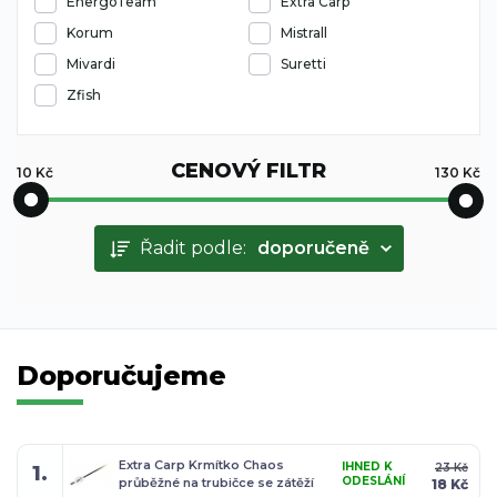
EnergoTeam
Extra Carp
Korum
Mistrall
Mivardi
Suretti
Zfish
CENOVÝ FILTR
10
Kč
130
Kč
Řadit podle:
doporučeně
Doporučujeme
Extra Carp Krmítko Chaos
IHNED K
23 Kč
1.
ODESLÁNÍ
průběžné na trubičce se zátěží
18 Kč