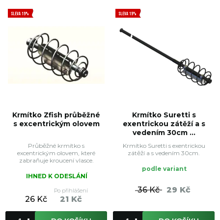
SLEVA 19%
SLEVA 19%
Krmítko Zfish průběžné
Krmítko Suretti s
s excentrickým olovem
exentrickou zátěží a s
vedením 30cm ...
Průběžné krmítko s
Krmítko Suretti s exentrickou
excentrickým olovem, které
zátěží a s vedením 30cm.
zabraňuje kroucení vlasce.
podle variant
IHNED K ODESLÁNÍ
36 Kč
29 Kč
Po přihlášení
26 Kč
21 Kč