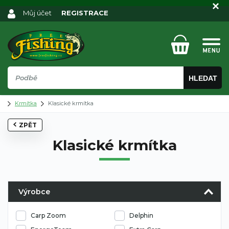
Můj účet
REGISTRACE
HLEDAT
Krmítka
Klasické krmítka
ZPĚT
Klasické krmítka
Výrobce
Carp Zoom
Delphin