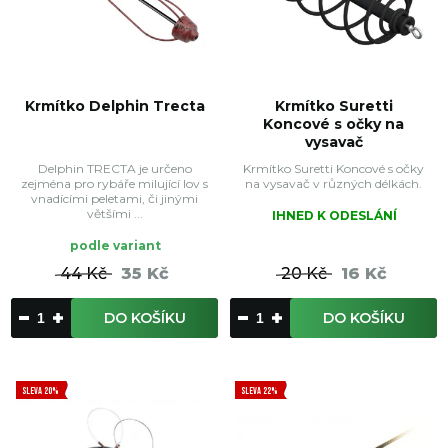
Krmítko Delphin Trecta
Krmítko Suretti
Koncové s očky na
vysavač
Delphin TRECTA je určeno
Krmítko Suretti Koncové s očky
zejména pro rybáře milující lov s
na vysavač v různých délkách.
vnadícími peletami, či jinými
většími ...
IHNED K ODESLÁNÍ
podle variant
44 Kč
35 Kč
20 Kč
16 Kč
DO KOŠÍKU
DO KOŠÍKU
SLEVA 20%
SLEVA 22%