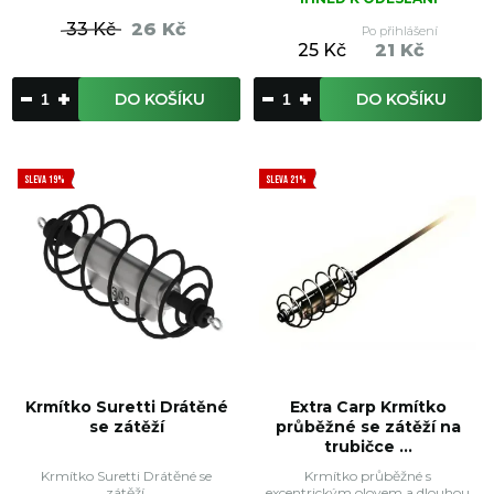
33 Kč
26 Kč
Po přihlášení
25 Kč
21 Kč
DO KOŠÍKU
DO KOŠÍKU
SLEVA 19%
SLEVA 21%
Krmítko Suretti Drátěné
Extra Carp Krmítko
se zátěží
průběžné se zátěží na
trubičce ...
Krmítko Suretti Drátěné se
Krmítko průběžné s
zátěží.
excentrickým olovem a dlouhou