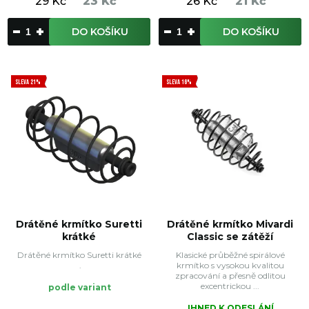
29 Kč
23 Kč
26 Kč
21 Kč
DO KOŠÍKU
DO KOŠÍKU
SLEVA 21%
SLEVA 16%
Drátěné krmítko Suretti
Drátěné krmítko Mivardi
krátké
Classic se zátěží
Drátěné krmítko Suretti krátké
Klasické průběžné spirálové
.
krmítko s vysokou kvalitou
zpracování a přesně odlitou
excentrickou ...
podle variant
IHNED K ODESLÁNÍ