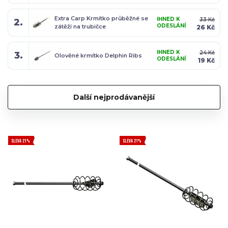
Extra Carp Krmítko průběžné se
IHNED K
33 Kč
2.
ODESLÁNÍ
zátěží na trubičce
26 Kč
IHNED K
24 Kč
3.
Olověné krmítko Delphin Ribs
ODESLÁNÍ
19 Kč
Další nejprodávanější
SLEVA 21%
SLEVA 21%