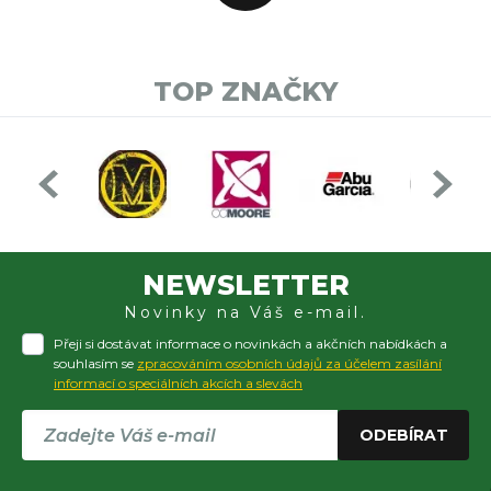
TOP ZNAČKY
NEWSLETTER
Novinky na Váš e-mail.
Přeji si dostávat informace o novinkách a akčních nabídkách a
souhlasím se
zpracováním osobních údajů za účelem zasílání
informací o speciálních akcích a slevách
ODEBÍRAT