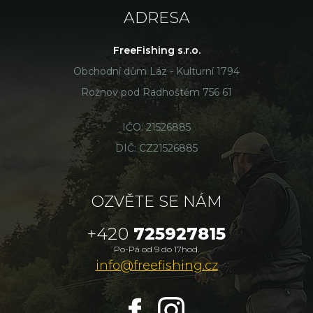
ADRESA
FreeFishing s.r.o.
Obchodní dům Láz - Kulturní 1794
Rožnov pod Radhoštěm 756 61
IČO: 21526885
DIČ: CZ21526885
OZVĚTE SE NÁM
+420
725927815
Po-Pá od 9 do 17hod.
info@freefishing.cz