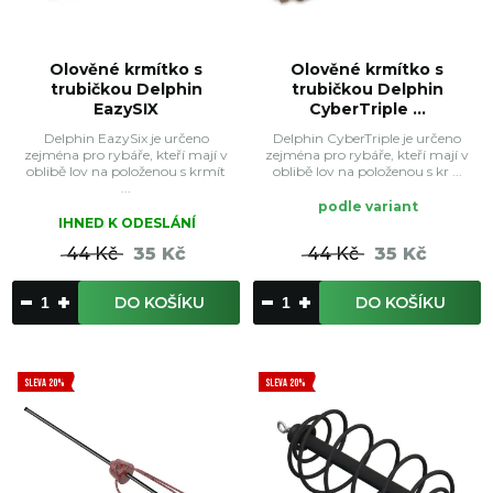
Olověné krmítko s
Olověné krmítko s
trubičkou Delphin
trubičkou Delphin
EazySIX
CyberTriple ...
Delphin EazySix je určeno
Delphin CyberTriple je určeno
zejména pro rybáře, kteří mají v
zejména pro rybáře, kteří mají v
oblibě lov na položenou s krmít
oblibě lov na položenou s kr ...
...
podle variant
IHNED K ODESLÁNÍ
44 Kč
35 Kč
44 Kč
35 Kč
DO KOŠÍKU
DO KOŠÍKU
SLEVA 20%
SLEVA 20%