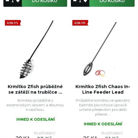
DO KOŠÍKU
DO KOŠÍKU
SLEVA 21%
SLEVA 19%
Krmítko Zfish průběžné
Krmítko Zfish Chaos In-
se zátěží na trubičce ...
Line Feeder Lead
Krmítko průběžné s
Průběžné krmítko ve speciální
excentrickým olovem a dlouhou
bahnité povrchové úpravě
trubičkou.
určené především pro delší
přesné ...
IHNED K ODESLÁNÍ
IHNED K ODESLÁNÍ
Po přihlášení
Po přihlášení