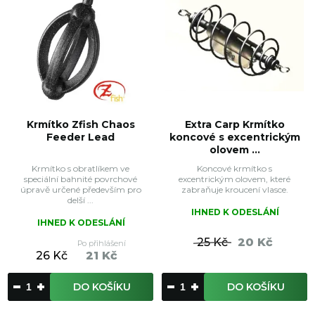
Krmítko Zfish Chaos
Extra Carp Krmítko
Feeder Lead
koncové s excentrickým
olovem ...
Krmítko s obratlíkem ve
Koncové krmítko s
speciální bahnité povrchové
excentrickým olovem, které
úpravě určené především pro
zabraňuje kroucení vlasce.
delší ...
IHNED K ODESLÁNÍ
IHNED K ODESLÁNÍ
25 Kč
20 Kč
Po přihlášení
26 Kč
21 Kč
DO KOŠÍKU
DO KOŠÍKU