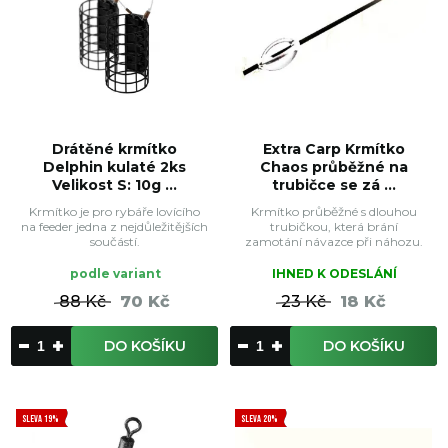
Drátěné krmítko
Extra Carp Krmítko
Delphin kulaté 2ks
Chaos průběžné na
Velikost S: 10g ...
trubičce se zá ...
Krmítko je pro rybáře lovícího
Krmítko průběžné s dlouhou
na feeder jedna z nejdůležitějších
trubičkou, která brání
součástí.
zamotání návazce při náhozu.
podle variant
IHNED K ODESLÁNÍ
88 Kč
70 Kč
23 Kč
18 Kč
DO KOŠÍKU
DO KOŠÍKU
SLEVA 19%
SLEVA 20%