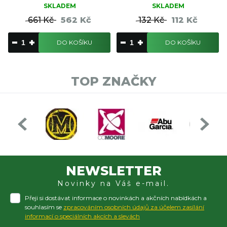
SKLADEM
SKLADEM
661 Kč
562 Kč
132 Kč
112 Kč
DO KOŠÍKU
DO KOŠÍKU
TOP ZNAČKY
NEWSLETTER
Novinky na Váš e-mail.
Přeji si dostávat informace o novinkách a akčních nabídkách a
souhlasím se
zpracováním osobních údajů za účelem zasílání
informací o speciálních akcích a slevách