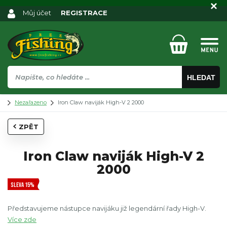
Můj účet
REGISTRACE
HLEDAT
Nezařazeno
Iron Claw naviják High-V 2 2000
ZPĚT
Iron Claw naviják High-V 2
2000
SLEVA 15%
Představujeme nástupce navijáku již legendární řady High-V.
Více zde