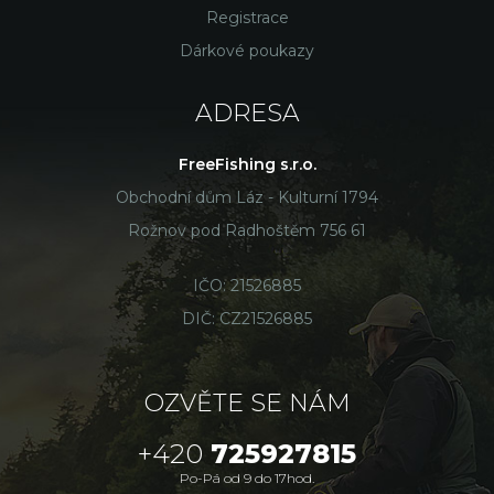
Registrace
Dárkové poukazy
ADRESA
FreeFishing s.r.o.
Obchodní dům Láz - Kulturní 1794
Rožnov pod Radhoštěm 756 61
IČO: 21526885
DIČ: CZ21526885
OZVĚTE SE NÁM
+420
725927815
Po-Pá od 9 do 17hod.