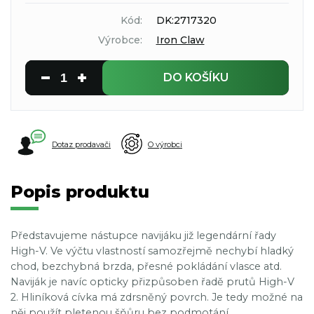
Kód:
DK:2717320
Výrobce:
Iron Claw
DO KOŠÍKU
Dotaz prodavači
O výrobci
Popis produktu
Představujeme nástupce navijáku již legendární řady
High-V. Ve výčtu vlastností samozřejmě nechybí hladký
chod, bezchybná brzda, přesné pokládání vlasce atd.
Naviják je navíc opticky přizpůsoben řadě prutů High-V
2. Hliníková cívka má zdrsněný povrch. Je tedy možné na
něj použít pletenou šňůru bez podmotání.