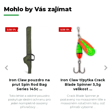
Mohlo by Vás zajímat
SLEVA 15%
SLEVA 15%
Iron Claw pouzdro na
Iron Claw třpytka Crack
prut Spin Rod Bag
Blade Spinner 5,5g
Series 145c ...
velikost ...
Toto lehké a odolné pouzdro
Crack Blade Spinner je
poskytuje ideální ochranu pro
postavený na mosazném těle a
jeden kompletně osazený
mosazném rotačním listu, což
přívlačový ...
přináší výborné ...