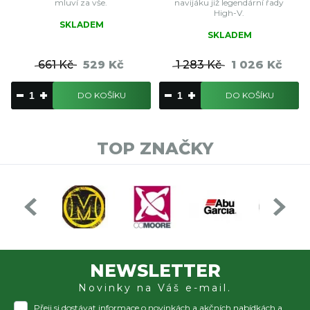
mluví za vše.
navijáku již legendární řady
High-V.
SKLADEM
SKLADEM
661 Kč
529 Kč
1 283 Kč
1 026 Kč
DO KOŠÍKU
DO KOŠÍKU
TOP ZNAČKY
NEWSLETTER
Novinky na Váš e-mail.
Přeji si dostávat informace o novinkách a akčních nabídkách a