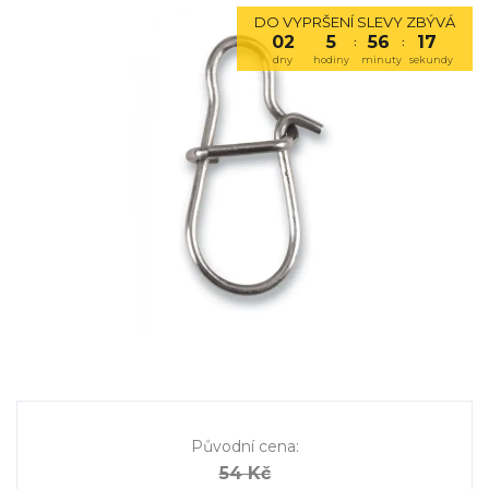
DO VYPRŠENÍ SLEVY ZBÝVÁ
02
5
56
16
:
:
dny
hodiny
minuty
sekundy
Původní cena
:
54 Kč