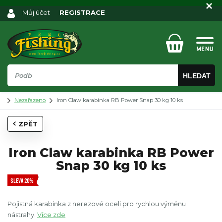
Můj účet
REGISTRACE
HLEDAT
Nezařazeno
Iron Claw karabinka RB Power Snap 30 kg 10 ks
ZPĚT
Iron Claw karabinka RB Power
Snap 30 kg 10 ks
SLEVA 20%
Pojistná karabinka z nerezové oceli pro rychlou výměnu
nástrahy.
Více zde