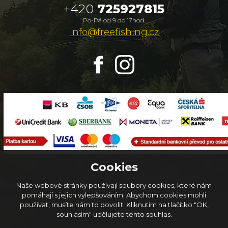
+420
725927815
Po-Pá od 9 do 17hod.
info@freefishing.cz
Cookies
Naše webové stránky používají soubory cookies, které nám
pomáhají s jejich vylepšováním. Abychom cookies mohli
používat, musíte nám to povolit. Kliknutím na tlačítko "OK,
© 2026
FreeFishing.cz
souhlasím" udělujete tento souhlas.