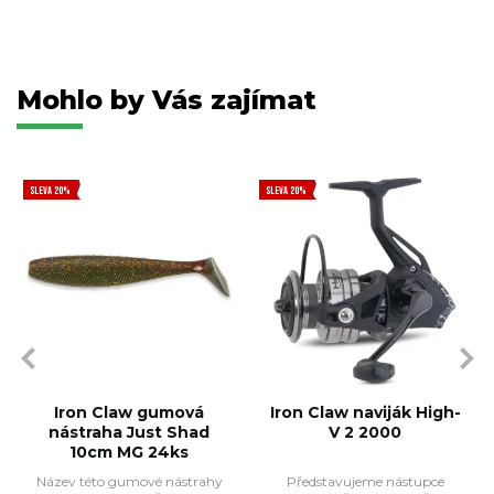
Mohlo by Vás zajímat
SLEVA 20%
SLEVA 20%
Iron Claw gumová
Iron Claw naviják High-
nástraha Just Shad
V 2 2000
10cm MG 24ks
Název této gumové nástrahy
Představujeme nástupce