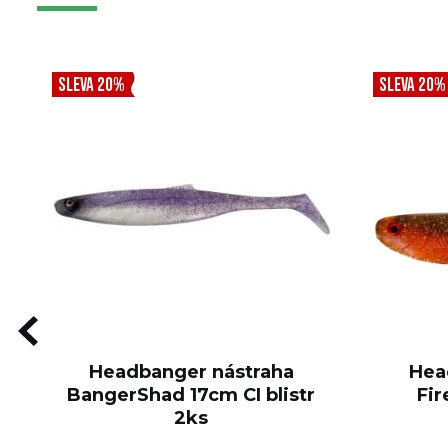
SLEVA 20%
SLEVA 20%
Headbanger nástraha
Hea
BangerShad 17cm CI blistr
Fir
2ks