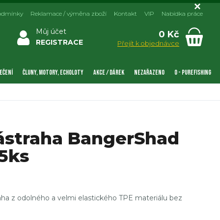
odmínky
Reklamace / výměna zboží
Kontakt
VIP
Nabídka práce
Můj účet
0 Kč
REGISTRACE
Přejít k objednávce
EČENÍ
ČLUNY, MOTORY, ECHOLOTY
AKCE / DÁREK
NEZAŘAZENO
0 - PUREFISHING
ástraha BangerShad
 5ks
ha z odolného a velmi elastického TPE materiálu bez