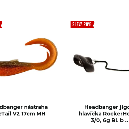
SLEVA 20%
dbanger nástraha
Headbanger jig
eTail V2 17cm MH
hlavička RockerH
3/0, 6g BL b ..