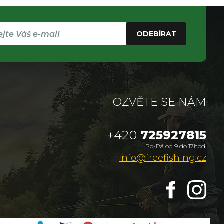
ODEBÍRAT
OZVĚTE SE NÁM
+420
725927815
Po-Pá od 9 do 17hod.
info@freefishing.cz