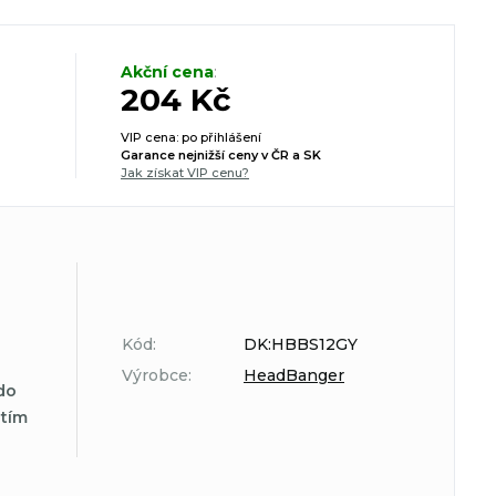
Akční cena
:
204 Kč
VIP cena: po přihlášení
Garance nejnižší ceny v ČR a SK
Jak získat VIP cenu?
Kód:
DK:HBBS12GY
Výrobce:
HeadBanger
do
atím