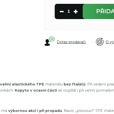
PŘID
Dotaz prodavači
O vý
velmi elastického TPE
materiálu
bez ftalátů
. Při vedení p
mínkách.
Kopyto v ocasní části
se rozjíždí i při velmi pomalé
ad má
výbornou akci i při propadu
. Navíc „plovoucí“ TPE mate