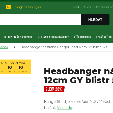
info@freefishing.cz
Úvod
O nás
Obchodní p
HLEDAT
BATOHY, TAŠKY, POUZDRA
STOJANY A SIGNALIZÁTORY
PÉČE O ÚLOVEK
RYBÁŘSKÉ OBL
naček
Headbanger nástraha BangerShad 12cm GY blistr 5ks
NÍ SLEVY ZBÝVÁ
10
09
Headbanger n
:
:
ny
minuty
sekundy
12cm GY blistr
SLEVA 20%
BangerShad je mimořádně „živá“ nástra
ftalátů.
Více zde