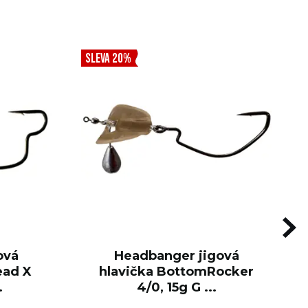
SLEVA 20%
ová
Headbanger jigová
ead X
hlavička BottomRocker
.
4/0, 15g G ...