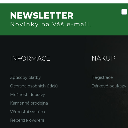
NEWSLETTER
Novinky na Váš e-mail.
INFORMACE
NÁKUP
Způsoby platby
Registrace
Ochrana osobních údajů
Dárkové poukazy
Možnosti dopravy
Kamenná prodejna
Věrnostní systém
Recenze ověření