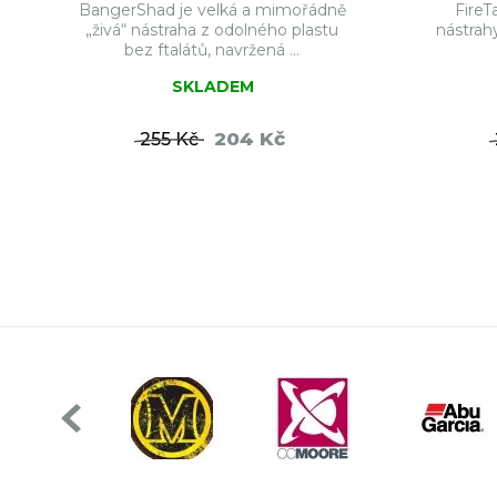
BangerShad je velká a mimořádně
FireT
„živá“ nástraha z odolného plastu
nástrah
bez ftalátů, navržená ...
SKLADEM
204 Kč
255 Kč
DO KOŠÍKU