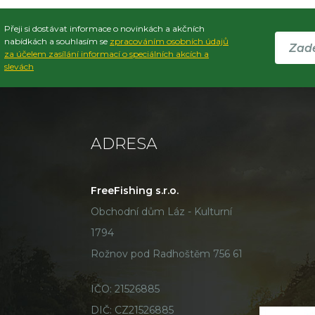
Přeji si dostávat informace o novinkách a akčních
nabídkách a souhlasím se
zpracováním osobních údajů
za účelem zasílání informací o speciálních akcích a
slevách
ADRESA
FreeFishing s.r.o.
Obchodní dům Láz - Kulturní
1794
Rožnov pod Radhoštěm 756 61
IČO: 21526885
DIČ: CZ21526885