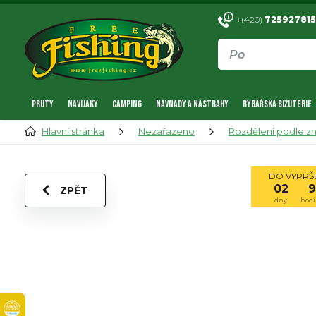
+(420)
725927815
PRUTY
NAVIJÁKY
CAMPING
NÁVNADY A NÁSTRAHY
RYBÁŘSKÁ BIŽUTERIE
Hlavní stránka
Nezařazeno
Rozdělení podle z
DO VYPRŠE
02
9
ZPĚT
dny
hodi