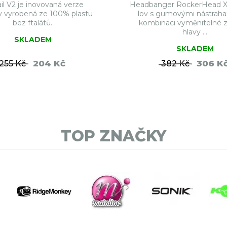
ail V2 je inovovaná verze
Headbanger RockerHead X
y vyrobená ze 100% plastu
lov s gumovými nástraha
bez ftalátů.
kombinaci vyměnitelné 
hlavy ...
SKLADEM
SKLADEM
204 Kč
306 K
255 Kč
382 Kč
DO KOŠÍKU
DO KO
TOP ZNAČKY