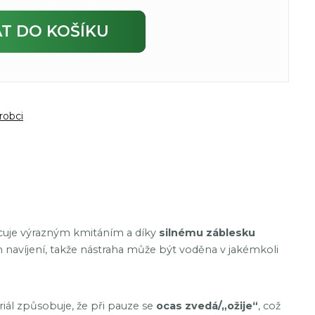
AT
DO KOŠÍKU
robci
racuje výrazným kmitáním a díky
silnému záblesku
m navíjení, takže nástraha může být voděna v jakémkoli
riál způsobuje, že při pauze se
ocas zvedá/„ožije“
, což