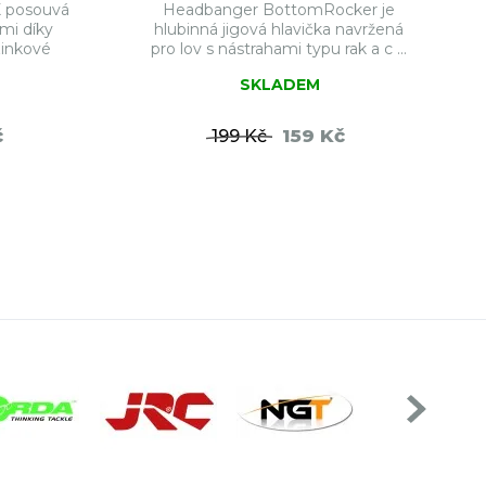
 posouvá
Headbanger BottomRocker je
mi díky
hlubinná jigová hlavička navržená
zinkové
pro lov s nástrahami typu rak a c ...
SKLADEM
č
159 Kč
199 Kč
ŠÍKU
DO KOŠÍKU