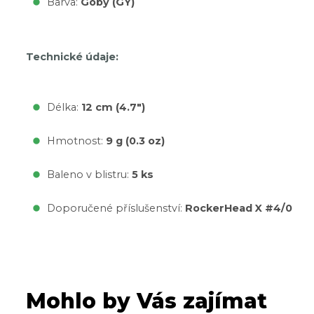
Barva:
Goby (GY)
Technické údaje:
Délka:
12 cm (4.7")
Hmotnost:
9 g (0.3 oz)
Baleno v blistru:
5 ks
Doporučené příslušenství:
RockerHead X #4/0
Mohlo by Vás zajímat