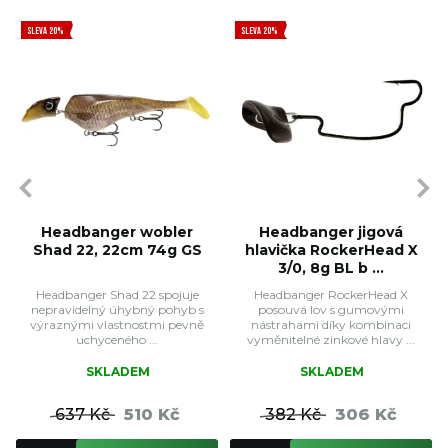
SLEVA 20%
SLEVA 20%
Headbanger wobler
Headbanger jigová
Shad 22, 22cm 74g GS
hlavička RockerHead X
3/0, 8g BL b ...
Headbanger Shad 22 spojuje
Headbanger RockerHead X
nepravidelný úhybný pohyb s
posouvá lov s gumovými
výraznými vlastnostmi pevně
nástrahami díky kombinaci
uchyceného ...
vyměnitelné zinkové hlavy ...
SKLADEM
SKLADEM
637 Kč
510 Kč
382 Kč
306 Kč