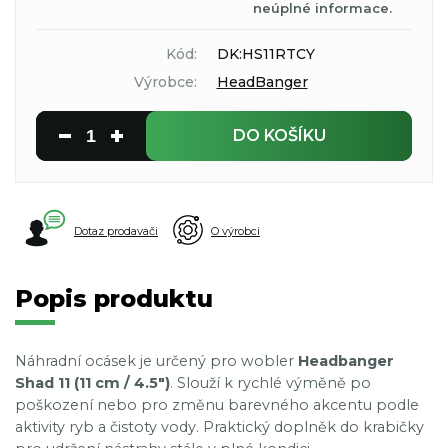
neúplné informace.
Kód:
DK:HS11RTCY
Výrobce:
HeadBanger
DO KOŠÍKU
Dotaz prodavači
O výrobci
Popis produktu
Náhradní ocásek je určený pro wobler
Headbanger
Shad 11 (11 cm / 4.5")
. Slouží k rychlé výměně po
poškození nebo pro změnu barevného akcentu podle
aktivity ryb a čistoty vody. Praktický doplněk do krabičky