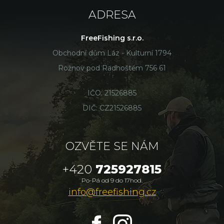
ADRESA
FreeFishing s.r.o.
Obchodní dům Láz - Kulturní 1794
Rožnov pod Radhoštěm 756 61
IČO: 21526885
DIČ: CZ21526885
OZVĚTE SE NÁM
+420
725927815
Po-Pá od 9 do 17hod.
info@freefishing.cz