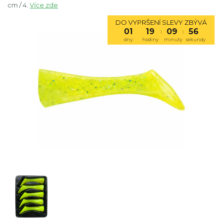
cm / 4.
Více zde
DO VYPRŠENÍ SLEVY ZBÝVÁ
01
19
09
55
:
:
dny
hodiny
minuty
sekundy