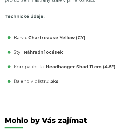
pro udržení nástrahy stále v plné kondici.
Technické údaje:
Barva:
Chartreause Yellow (CY)
Styl:
Náhradní ocásek
Kompatibilita:
Headbanger Shad 11 cm (4.5")
Baleno v blistru:
5ks
Mohlo by Vás zajímat