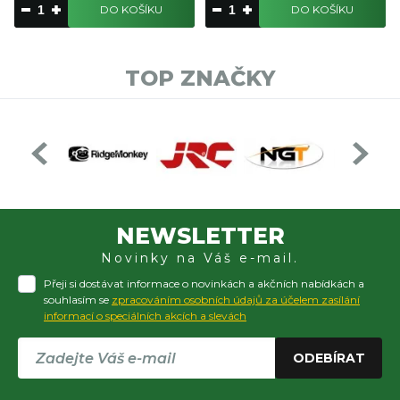
DO KOŠÍKU
DO KOŠÍKU
TOP ZNAČKY
NEWSLETTER
Novinky na Váš e-mail.
Přeji si dostávat informace o novinkách a akčních nabídkách a
souhlasím se
zpracováním osobních údajů za účelem zasílání
informací o speciálních akcích a slevách
ODEBÍRAT