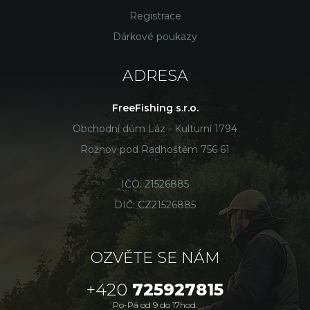
Registrace
Dárkové poukazy
ADRESA
FreeFishing s.r.o.
Obchodní dům Láz - Kulturní 1794
Rožnov pod Radhoštěm 756 61
IČO: 21526885
DIČ: CZ21526885
OZVĚTE SE NÁM
+420
725927815
Po-Pá od 9 do 17hod.