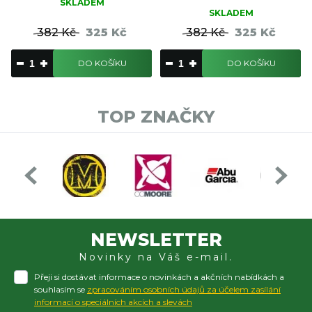
SKLADEM
SKLADEM
382 Kč
325 Kč
382 Kč
325 Kč
DO KOŠÍKU
DO KOŠÍKU
TOP ZNAČKY
NEWSLETTER
Novinky na Váš e-mail.
Přeji si dostávat informace o novinkách a akčních nabídkách a
souhlasím se
zpracováním osobních údajů za účelem zasílání
informací o speciálních akcích a slevách