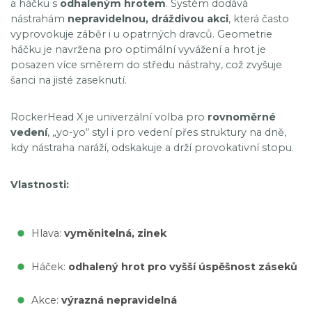
a háčku s
odhaleným hrotem
. Systém dodává
nástrahám
nepravidelnou, dráždivou akci
, která často
vyprovokuje záběr i u opatrných dravců. Geometrie
háčku je navržena pro optimální vyvážení a hrot je
posazen více směrem do středu nástrahy, což zvyšuje
šanci na jisté zaseknutí.
RockerHead X je univerzální volba pro
rovnoměrné
vedení
, „yo-yo“ styl i pro vedení přes struktury na dně,
kdy nástraha naráží, odskakuje a drží provokativní stopu.
Vlastnosti:
Hlava:
vyměnitelná, zinek
Háček:
odhalený hrot pro vyšší úspěšnost záseků
Akce:
výrazná nepravidelná