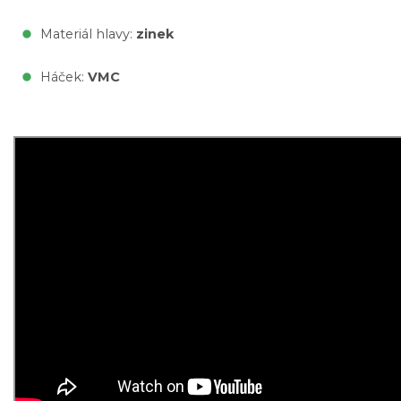
Materiál hlavy:
zinek
Háček:
VMC