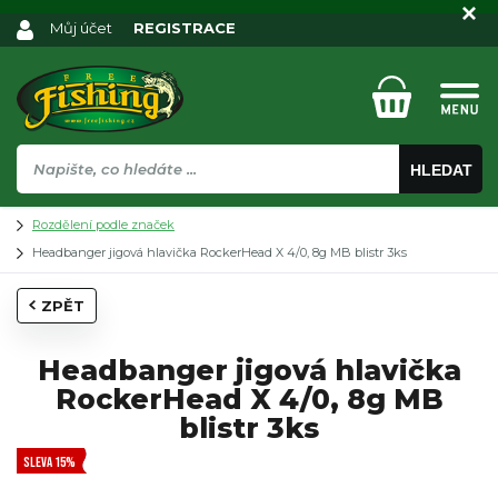
Můj účet
REGISTRACE
HLEDAT
Rozdělení podle značek
Headbanger jigová hlavička RockerHead X 4/0, 8g MB blistr 3ks
ZPĚT
Headbanger jigová hlavička
RockerHead X 4/0, 8g MB
blistr 3ks
SLEVA 15%