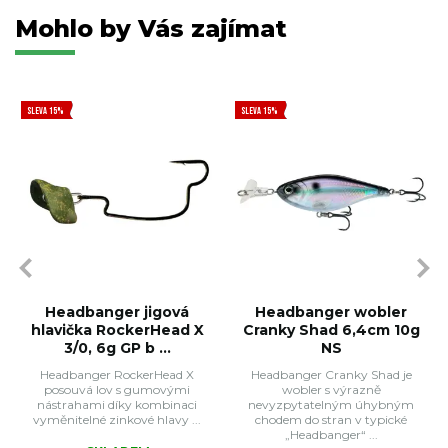
Mohlo by Vás zajímat
SLEVA 15%
SLEVA 15%
Headbanger jigová
Headbanger wobler
hlavička RockerHead X
Cranky Shad 6,4cm 10g
3/0, 6g GP b ...
NS
Headbanger RockerHead X
Headbanger Cranky Shad je
posouvá lov s gumovými
wobler s výrazně
nástrahami díky kombinaci
nevyzpytatelným úhybným
vyměnitelné zinkové hlavy ...
chodem do stran v typické
„Headbanger“ ...