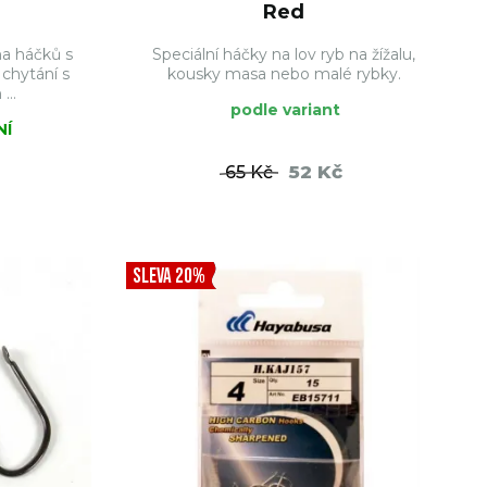
Red
a háčků s
Speciální háčky na lov ryb na žížalu,
 chytání s
kousky masa nebo malé rybky.
...
podle variant
NÍ
52 Kč
65 Kč
ŠÍKU
DO KOŠÍKU
SLEVA 20%