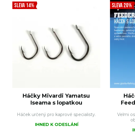
SLEVA 14%
SLEVA 20%
Háčky Mivardi Yamatsu
Háč
Iseama s lopatkou
Feed
Háček určený pro kaprové specialisty.
Velmi os
o
IHNED K ODESLÁNÍ