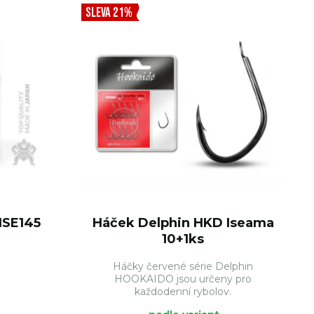
SLEVA 21%
ISE145
Háček Delphin HKD Iseama
10+1ks
Háčky červené série Delphin
HOOKAIDO jsou určeny pro
každodenní rybolov.