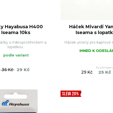
ky Hayabusa H400
Háček Mivardi Ya
Iseama 10ks
Iseama s lopat
áčky s mikroprotihrotem a
Háček určený pro kaprové sp
lopatkou.
IHNED K ODESLÁ
podle variant
Po přihlášen
29 Kč
36 Kč
25 Kč
29 Kč
DO KOŠÍKU
DO KO
SLEVA 20%