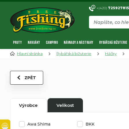
+(420)
725927815
PRUTY
NAVIJÁKY
CAMPING
NÁVNADY A NÁSTRAHY
RYBÁŘSKÁ BIŽUTERIE
Hlavní stránka
Rybářská bižuterie
Háčky
ZPĚT
Výrobce
Velikost
Awa Shima
BKK