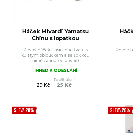
Háček Mivardi Yamatsu
Háč
Chinu s lopatkou
Pevný háček klasického tvaru s
Pevné h
kulatým obloučkem a se špičkou
mírně zahnutou dovnitř.
IHNED K ODESLÁNÍ
Po přihlášení
25 Kč
29 Kč
DO KOŠÍKU
SLEVA 20%
SLEVA 20%