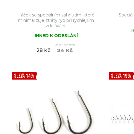
Háček se speciálním zahnutím, které
Speciál
minimalizuje ztráty ryb při rychlejším
zdolávání.
IHNED K ODESLÁNÍ
Po přihlášení
24 Kč
28 Kč
DO KOŠÍKU
SLEVA 14%
SLEVA 19%