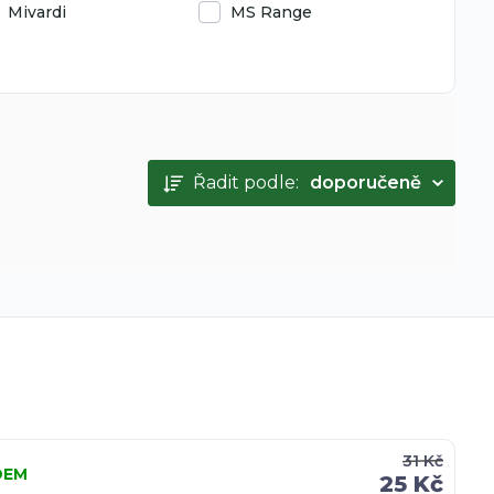
Mivardi
MS Range
Řadit podle:
doporučeně
31 Kč
DEM
25 Kč