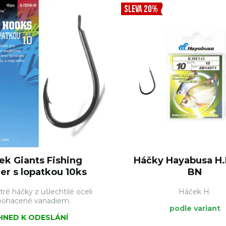
SLEVA 20%
ek Giants Fishing
Háčky Hayabusa H.
er s lopatkou 10ks
BN
tré háčky z ušlechtilé oceli
Háček H.
bohacené vanadiem.
podle variant
IHNED K ODESLÁNÍ