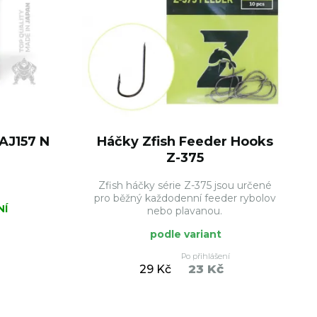
AJ157 N
Háčky Zfish Feeder Hooks
Z-375
Zfish háčky série Z-375 jsou určené
pro běžný každodenní feeder rybolov
NÍ
nebo plavanou.
podle variant
Po přihlášení
23 Kč
29 Kč
ŠÍKU
DO KOŠÍKU