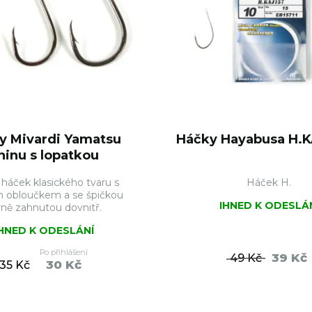
y Mivardi Yamatsu
Háčky Hayabusa H.K
hinu s lopatkou
háček klasického tvaru s
Háček H.
m obloučkem a se špičkou
IHNED K ODESLÁ
rně zahnutou dovnitř.
IHNED K ODESLÁNÍ
Po přihlášení
39 Kč
49 Kč
30 Kč
35 Kč
DO KOŠÍKU
DO KO