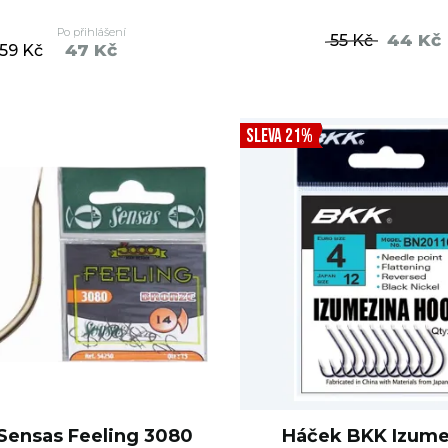
Po přihlášení
44 Kč
55 Kč
47 Kč
59 Kč
DO KOŠÍKU
DO KO
SLEVA 21%
Sensas Feeling 3080
Háček BKK Izume