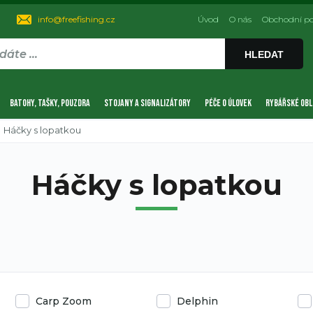
info@freefishing.cz
Úvod
O nás
Obchodní p
HLEDAT
BATOHY, TAŠKY, POUZDRA
STOJANY A SIGNALIZÁTORY
PÉČE O ÚLOVEK
RYBÁŘSKÉ OBL
Háčky s lopatkou
Háčky s lopatkou
Carp Zoom
Delphin