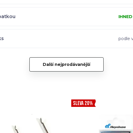
patkou
IHNED
ks
podle v
Další nejprodávanější
SLEVA 20%