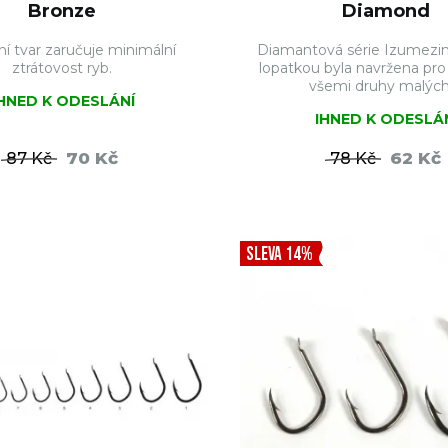
Bronze
Diamond
ní tvar zaručuje minimální
Diamantová série Izumezin
ztrátovost ryb.
lopatkou byla navržena pro
všemi druhy malých 
IHNED K ODESLÁNÍ
IHNED K ODESLÁ
70 Kč
62 Kč
87 Kč
78 Kč
DO KOŠÍKU
DO KO
SLEVA 14%