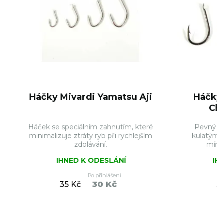
Háčky Mivardi Yamatsu Aji
Háčk
C
Háček se speciálním zahnutím, které
Pevný 
minimalizuje ztráty ryb při rychlejším
kulatý
zdolávání.
mí
IHNED K ODESLÁNÍ
Po přihlášení
30 Kč
35 Kč
DO KOŠÍKU