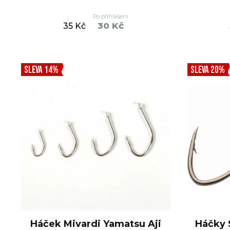
Po přihlášení
30 Kč
35 Kč
DO KOŠÍKU
SLEVA 14%
SLEVA 20%
Háček Mivardi Yamatsu Aji
Háčky 