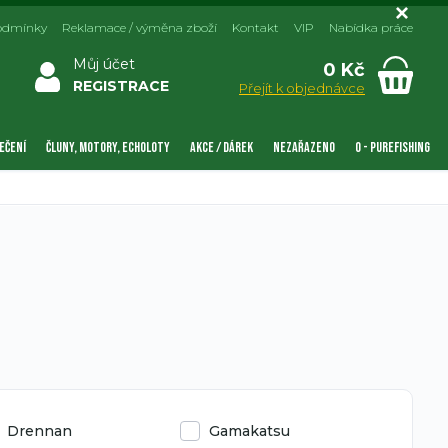
odmínky
Reklamace / výměna zboží
Kontakt
VIP
Nabídka práce
Můj účet
0 Kč
REGISTRACE
Přejít k objednávce
EČENÍ
ČLUNY, MOTORY, ECHOLOTY
AKCE / DÁREK
NEZAŘAZENO
0 - PUREFISHING
Drennan
Gamakatsu