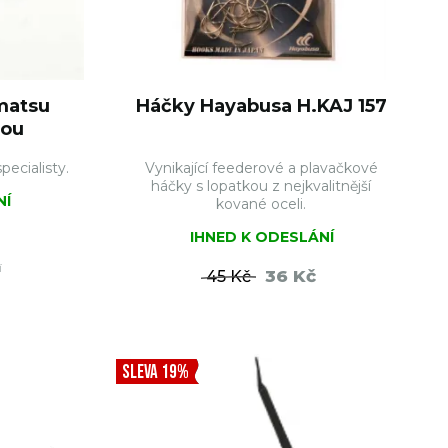
matsu
Háčky Hayabusa H.KAJ 157
kou
ecialisty.
Vynikající feederové a plavačkové
háčky s lopatkou z nejkvalitnější
NÍ
kované oceli.
IHNED K ODESLÁNÍ
í
36 Kč
45 Kč
ŠÍKU
DO KOŠÍKU
SLEVA 19%