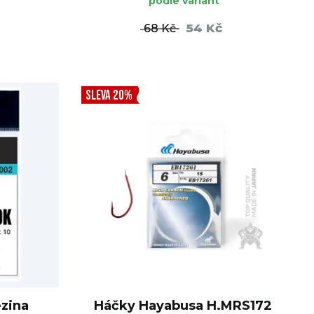
podle variant
54 Kč
68 Kč
ŠÍKU
DO KOŠÍKU
SLEVA 20%
zina
Háčky Hayabusa H.MRS172