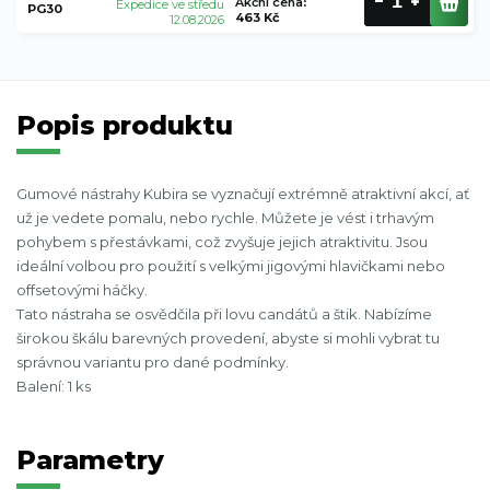
Akční cena
:
Expedice ve středu
PG30
463 Kč
12.08.2026
Popis produktu
Gumové nástrahy Kubira se vyznačují extrémně atraktivní akcí, ať
už je vedete pomalu, nebo rychle. Můžete je vést i trhavým
pohybem s přestávkami, což zvyšuje jejich atraktivitu. Jsou
ideální volbou pro použití s velkými jigovými hlavičkami nebo
offsetovými háčky.
Tato nástraha se osvědčila při lovu candátů a štik. Nabízíme
širokou škálu barevných provedení, abyste si mohli vybrat tu
správnou variantu pro dané podmínky.
Balení: 1 ks
Parametry