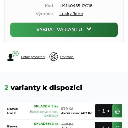
Kód:
LK:140435-PG18
Výrobce:
Lucky John
VYBRAT VARIANTU
Dotaz prodavači
O výrobci
2
varianty k dispozici
SKLADEM 3 ks
579 Kč
Barva:
Expedice ve středu
PG18
Akční cena
:
463 Kč
12.08.2026
SKLADEM 3 ks
579 Kč
Barva: