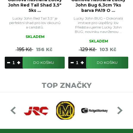
John Red Tail Shad 3,5"
John Bug 6,3cm 7ks
5ks ...
barva PA19 O ...
Lucky John Red Tail 3,5” je
Lucky John BUG – Dokonalá
perfektní shad pro lov okounů
imitace pro úspěšný lov
a candátů.
Představujeme Lucky John
BUG, novinku navrženou ...
SKLADEM
SKLADEM
195 Kč
156 Kč
129 Kč
103 Kč
DO KOŠÍKU
DO KOŠÍKU
TOP ZNAČKY