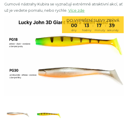
Gumové nástrahy Kubira se vyznačují extrémně atraktivní akcí, ať
už je vedete pomalu, nebo rychle.
Více zde
DO VYPRŠENÍ SLEVY ZBÝVÁ
00
13
17
38
:
:
dny
hodiny
minuty
sekundy