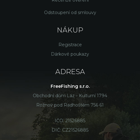
Recenze ověření
Odstoupení od smlouvy
NÁKUP
Registrace
Dárkové poukazy
ADRESA
FreeFishing s.r.o.
Obchodní dům Láz - Kulturní 1794
Rožnov pod Radhoštěm 756 61
IČO: 21526885
DIČ: CZ21526885