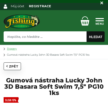
Můj účet
REGISTRACE
HLEDAT
Rippery
Gumová nástraha Lucky John 3D Basara Soft Swim 7,5" PG10 1ks
ZPĚT
Gumová nástraha Lucky John
3D Basara Soft Swim 7,5" PG10
1ks
SLEVA 15%