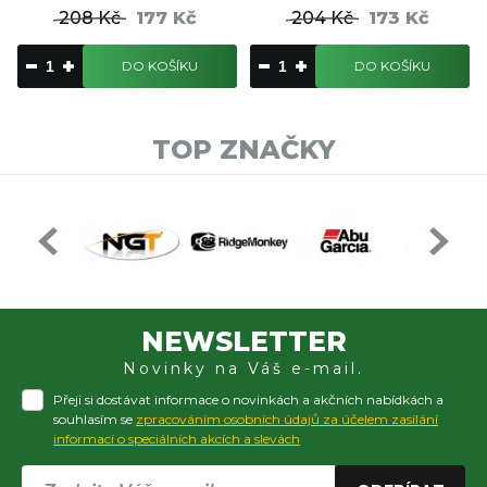
208 Kč
177 Kč
204 Kč
173 Kč
DO KOŠÍKU
DO KOŠÍKU
TOP ZNAČKY
NEWSLETTER
Novinky na Váš e-mail.
Přeji si dostávat informace o novinkách a akčních nabídkách a
souhlasím se
zpracováním osobních údajů za účelem zasílání
informací o speciálních akcích a slevách