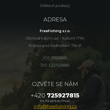
Dárkové poukazy
ADRESA
FreeFishing s.r.o.
Obchodní dům Láz - Kulturní 1794
Rožnov pod Radhoštěm 756 61
IČO: 21526885
DIČ: CZ21526885
OZVĚTE SE NÁM
+420
725927815
Po-Pá od 9 do 17hod.
info@freefishing.cz