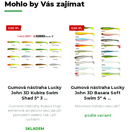
Mohlo by Vás zajímat
SLEVA 15%
SLEVA 15%
Gumová nástraha Lucky
Gumová nástraha Lucky
John 3D Kubira Swim
John 3D Basara Soft
Shad 5" 3 ...
Swim 5" 4 ...
Gumové nástrahy Kubira mají
Novinkou tohoto roku od f.
extrémně atraktivní akci jak při
pomalém vedení, tak i při
podle variant
rychlém ...
SKLADEM