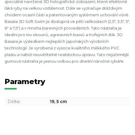
speciálně navržené 3D holografické zobrazení, které efektivně
láká ryby na velkou vzdálenost. Dále se vyznačuje dráždivým
chodem ocasní části a patentovaným systémem uchování vůně.
Basara 3D Soft Swim je dostupná ve pěti velikostech (2,5", 3,5", 5",
6" a 7,5") a v mnoha barevných provedeních. Tato nástraha je
ideální pro lov okounů, agresivních bassů a trofejních štik. 3D
Basara je výsledkem nejlepších japonských výrobních
technologií. Je vyrobena z vysoce kvalitního měkkého PVC
plastu a nabízí neuvěřitelně realistickou úpravu. Tato nejúčinnější
gumová nástraha je jasnou volbou pro dnešní náročné rybáře.
Parametry
Délka:
19, 5 cm