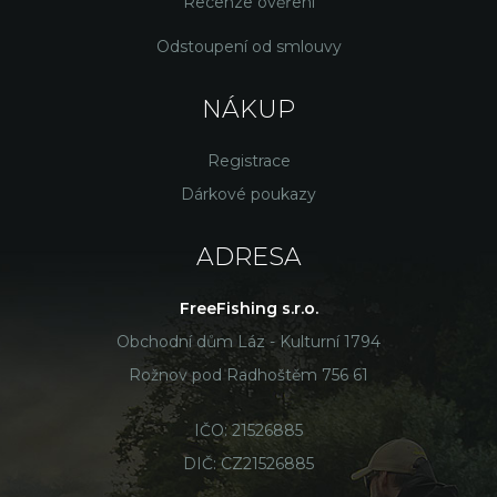
Recenze ověření
Odstoupení od smlouvy
NÁKUP
Registrace
Dárkové poukazy
ADRESA
FreeFishing s.r.o.
Obchodní dům Láz - Kulturní 1794
Rožnov pod Radhoštěm 756 61
IČO: 21526885
DIČ: CZ21526885