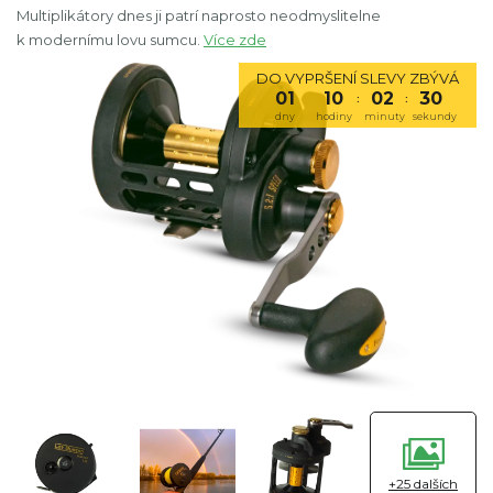
Multiplikátory dnes ji patrí naprosto neodmyslitelne
k modernímu lovu sumcu.
Více zde
DO VYPRŠENÍ SLEVY ZBÝVÁ
01
10
02
29
:
:
dny
hodiny
minuty
sekundy
+25 dalších