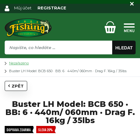
Můj účet
REGISTRACE
HLEDAT
Nezařazeno
Buster LH Model: BCB 650 · BB: 6 · 440m/ 060mm · Drag F. 16kg / 35lbs
ZPĚT
Buster LH Model: BCB 650 ·
BB: 6 · 440m/ 060mm · Drag F.
16kg / 35lbs
DOPRAVA ZDARMA
SLEVA 20%