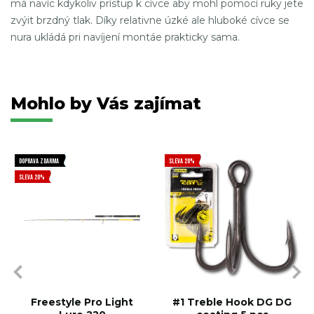
má navíc kdykoliv prístup k cívce aby mohl pomocí ruky jete
zvýit brzdný tlak. Díky relativne úzké ale hluboké cívce se
nura ukládá pri navíjení montáe prakticky sama.
Mohlo by Vás zajímat
DOPRAVA ZDARMA
SLEVA 20%
SLEVA 20%
Freestyle Pro Light
#1 Treble Hook DG DG