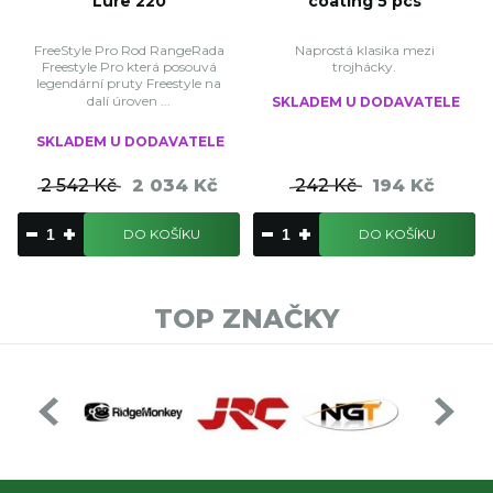
Lure 220
coating 5 pcs
FreeStyle Pro Rod RangeRada
Naprostá klasika mezi
Freestyle Pro která posouvá
trojhácky.
legendární pruty Freestyle na
dalí úroven ...
SKLADEM U DODAVATELE
SKLADEM U DODAVATELE
2 542 Kč
2 034 Kč
242 Kč
194 Kč
DO KOŠÍKU
DO KOŠÍKU
TOP ZNAČKY