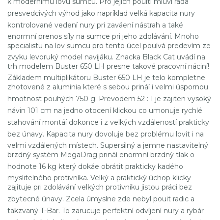
k modernímu lovu sumcu. Pro jejich pouití mluví rada
presvedcivých výhod jako napríklad velká kapacita nury
kontrolované vedení nury pri zaváení nástrah a také
enormní prenos síly na sumce pri jeho zdolávání. Mnoho
specialistu na lov sumcu pro tento úcel pouívá predevím ze
zvyku levoruký model navijáku. Znacka Black Cat uvádí na
trh modelem Buster 650 LH presne takové pracovní náciní!
Základem multiplikátoru Buster 650 LH je telo kompletne
zhotovené z aluminia které s sebou prináí i velmi úspornou
hmotnost pouhých 750 g. Prevodem 52 : 1 je zajiten vysoký
návin 101 cm na jedno otocení klickou co umonuje rychlé
stahování montáí dokonce i z velkých vzdáleností prakticky
bez únavy. Kapacita nury dovoluje bez problému lovit i na
velmi vzdálených místech. Supersilný a jemne nastavitelný
brzdný systém MegaDrag prináí enormní brzdný tlak o
hodnote 16 kg který dokáe obrátit prakticky kadého
myslitelného protivníka. Velký a praktický úchop klicky
zajituje pri zdolávání velkých protivníku jistou práci bez
zbytecné únavy. Zcela úmyslne zde nebyl pouit radic a
takzvaný T-Bar. To zarucuje perfektní odvíjení nury a rybár