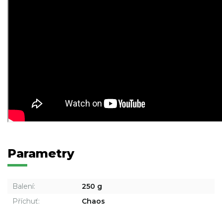
Parametry
Balení:
250 g
Příchuť:
Chaos