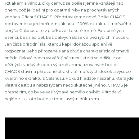
vztlakem a váhou, díky čemuž se boilies jemně vznášejí nad
dnem, což je ideální pro opatrné ryby na prochytávaných
vodách. Příchuť CHAOS: Představujeme nové Boilie CHAOS,
postavené na jedinečném základu – 100% extraktu z mořského
korýše Calanus a to v práškové i tekuté formě. Bez umělých
esencí, bez sladidel, bez pálivých složek a bez rybích mouček.
Jen čistá přírodní síla, kterou kapři dokážou spolehlivě
rozpoznat. Jeho přirozeně slaná chuť a charakteristická tmavě
hnědo-fialová barva vytvářejí nástrahu, která se odlišuje od
běžných sladkých nebo výrazně aromatizovaných boilies.
CHAOS staví na přirozené atraktivitě mořských složek a vysoce
kvalitního extraktu z Calanusu. Pokud hledáte nástrahu, která jde
vlastní cestou a nabízí rybám něco skutečně jiného, CHAOS je
přesně tím, co by ve vaší výbavě nemělo chybět. Příroda ví
nejlépe – a toto boilie je toho jasným důkazem.