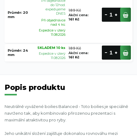
Při objednávce
do 12hod.
expedujeme
189 Kč
Průměr: 20
DNES
Akční cena
:
mm
161 Kč
Při objednávce
nad 4 ks:
Expedice v úterý
11.08.2026
SKLADEM 10 ks
189 Kč
Průměr: 24
Akční cena
:
Expedice v úterý
mm
161 Kč
11.08.2026
Popis produktu
Neutrálně vyvážené boilies Balanced - Toto boilies je speciálně
navrženo tak, aby kombinovalo přirozenou prezentaci s
maximální atraktivitou pro ryby.
Jeho unikátní složení zajišťuje dokonalou rovnováhu mezi