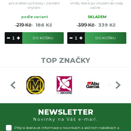
pro krátké vycházky i závodní
směs, která po vhození do vody
chytání.
začne ...
podle variant
SKLADEM
219 Kč
186 Kč
399 Kč
339 Kč
DO KOŠÍKU
DO KOŠÍKU
TOP ZNAČKY
NEWSLETTER
Novinky na Váš e-mail.
Přeji si dostávat informace o novinkách a akčních nabídkách a