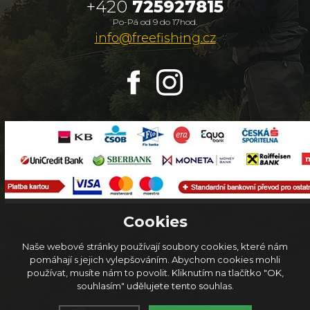
+420
725927815
Po-Pá od 9 do 17hod.
info@freefishing.cz
Cookies
Naše webové stránky používají soubory cookies, které nám
pomáhají s jejich vylepšováním. Abychom cookies mohli
používat, musíte nám to povolit. Kliknutím na tlačítko "OK,
© 2026
FreeFishing.cz
souhlasím" udělujete tento souhlas.