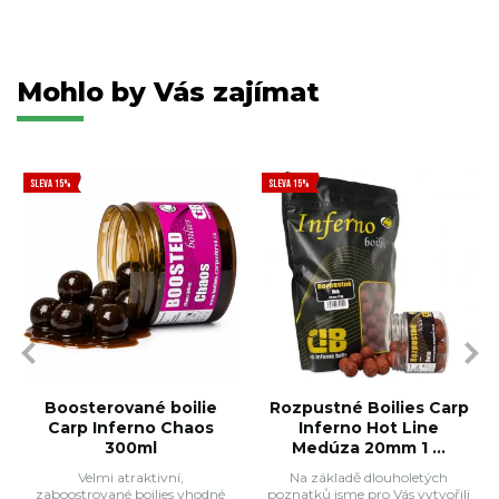
Mohlo by Vás zajímat
SLEVA 15%
SLEVA 15%
Boosterované boilie
Rozpustné Boilies Carp
Carp Inferno Chaos
Inferno Hot Line
300ml
Medúza 20mm 1 ...
Velmi atraktivní,
Na základě dlouholetých
zaboostrované boilies vhodné
poznatků jsme pro Vás vytvořili