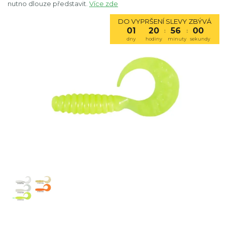
nutno dlouze představit.
Více zde
DO VYPRŠENÍ SLEVY ZBÝVÁ
01
20
55
59
:
:
dny
hodiny
minuty
sekundy