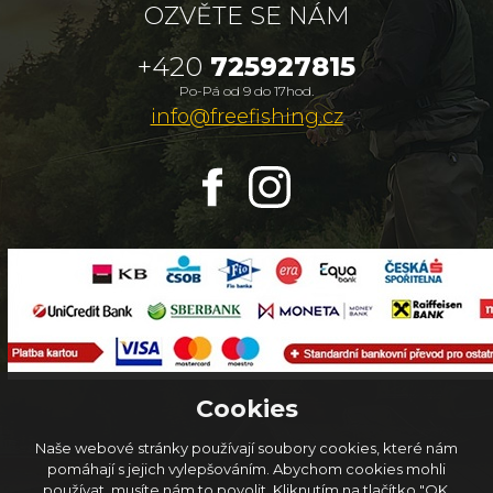
OZVĚTE SE NÁM
+420
725927815
Po-Pá od 9 do 17hod.
info@freefishing.cz
Cookies
Naše webové stránky používají soubory cookies, které nám
pomáhají s jejich vylepšováním. Abychom cookies mohli
používat, musíte nám to povolit. Kliknutím na tlačítko "OK,