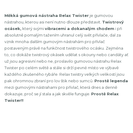
Měkká gumová nástraha Relax Twister
je gumovou
nástrahou, kterou asi není nutno dlouze představit.
Twistrový
ocásek,
který svými
vibracemi a dokanalým chodem
i při
absolutně pomalým tažením uhranul celý svět přívlače, dal za
vznik mnoha dalším gumovým nástrahám pro přívlač
postaveným právě na funkčnost twistrového ocásku. Zejména
to, co dokáže twistrový okásek udělat s okouny nebo candáty ať
už jsou agresivní nebo ne, proslavilo gumovou nástrahu Relax
Twister po celém světě a stále si drží pevné místo ve výbavě
každého zkušeného rybáře. Relax twistry velkých velikostí jsou
pak ohromnou zbraní pro lov štik nebo sumců.
Prostě legenda
mezi gumovými nástrahami pro přívlač, která dnes a denně
dokazuje, proč se jí stala a jak skvěle funguje.
Prostě Relax
Twister!!