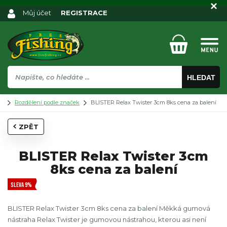
Můj účet
REGISTRACE
HLEDAT
Rozdělení podle značek
BLISTER Relax Twister 3cm 8ks cena za balení
ZPĚT
BLISTER Relax Twister 3cm
8ks cena za balení
SLEVA 9%
BLISTER Relax Twister 3cm 8ks cena za balení Měkká gumová
nástraha Relax Twister je gumovou nástrahou, kterou asi není