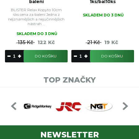
balení
1ks/bal10ks
BLISTER Relax Kopyto 10cm
4ks cena za balení Jedna z
SKLADEM DO 3 DNŮ
nejznámějších a nejúčinnějších
nástrah ...
SKLADEM DO 3 DNŮ
135 Kč
122 Kč
21 Kč
19 Kč
DO KOŠÍKU
DO KOŠÍKU
TOP ZNAČKY
NEWSLETTER