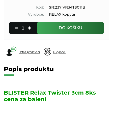
Kód:
SR:237 VR34TS011B
Výrobce:
RELAX kopyta
DO KOŠÍKU
Dotaz prodavači
O výrobci
Popis produktu
BLISTER Relax Twister 3cm 8ks
cena za balení