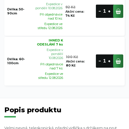
Expedice v
92 Kč
pondělí 10.08.2026
Délka: 50-
Akční cena
:
90cm
Při objednávce
74 Kč
nad 10 ks:
Expedice ve
středu 12.08.2026
IHNED K
ODESLÁNÍ 7 ks
Expedice v
pondělí
100 Kč
10.08.2026
Délka: 60-
Akční cena
:
100cm
Při objednávce
80 Kč
nad 7 ks:
Expedice ve
středu 12.08.2026
Popis produktu
Velmi pevná, teleskopická, přední vidlička s držákem na prut.