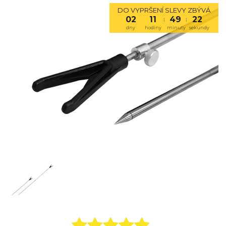
DO VYPRŠENÍ SLEVY ZBÝVÁ
02
11
49
21
:
:
dny
hodiny
minuty
sekundy