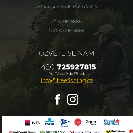
Rožnov pod Radhoštěm 756 61
IČO: 21526885
DIČ: CZ21526885
OZVĚTE SE NÁM
+420
725927815
Po-Pá od 9 do 17hod.
info@freefishing.cz