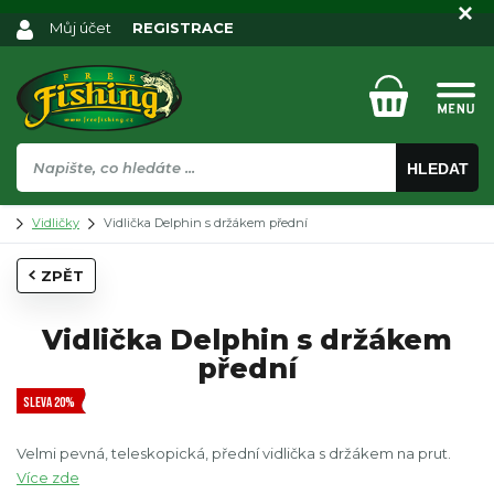
Můj účet
REGISTRACE
HLEDAT
Vidličky
Vidlička Delphin s držákem přední
ZPĚT
Vidlička Delphin s držákem
přední
SLEVA 20%
Velmi pevná, teleskopická, přední vidlička s držákem na prut.
Více zde