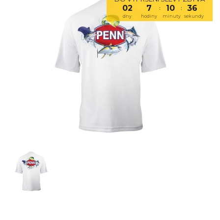
02
7
10
36
:
:
dny
hodiny
minuty
sekundy