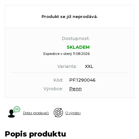
Produkt se již neprodává.
Dostupnost:
SKLADEM
Expedice v úterý 11.08.2026
Varianta:
XXL
Kód:
PF:1290046
Výrobce:
Penn
Dotaz prodavači
O výrobci
Popis produktu