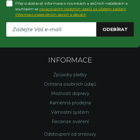
Přeji si dostávat informace o novinkách a akčních nabídkách a
souhlasím se
zpracováním osobních údajů za účelem zasílání
informací o speciálních akcích a slevách
ODEBÍRAT
INFORMACE
Způsoby platby
Ochrana osobních údajů
Možnosti dopravy
Kamenná prodejna
Věrnostní systém
Recenze ověření
Odstoupení od smlouvy