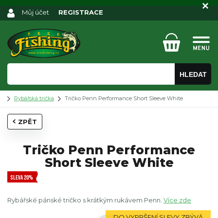
Můj účet
REGISTRACE
HLEDAT
Rybářská trička
Tričko Penn Performance Short Sleeve White
ZPĚT
Tričko Penn Performance
Short Sleeve White
SLEVA 20%
Rybářské pánské tričko s krátkým rukávem Penn.
Více zde
DO VYPRŠENÍ SLEVY ZBÝVÁ