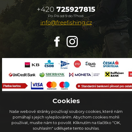
+420
725927815
Po-Pá od 9 do 17hod.
info@freefishing.cz
Cookies
Naše webové stránky používají soubory cookies, které nám
pomáhají s jejich vylepšováním. Abychom cookies mohli
používat, musíte nám to povolit. Kliknutím na tlačítko "OK,
© 2026
FreeFishing.cz
souhlasím" udělujete tento souhlas.