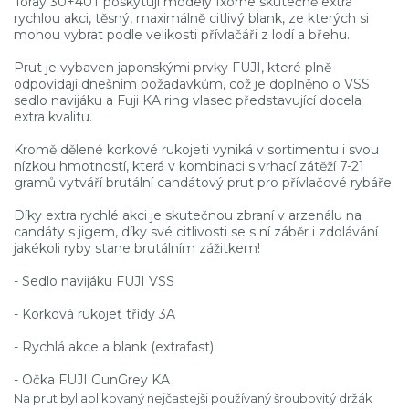
Toray 30+40T poskytují modely Ixorne skutečně extra
rychlou akci, těsný, maximálně citlivý blank, ze kterých si
mohou vybrat podle velikosti přívlačáři z lodí a břehu.
Prut je vybaven japonskými prvky FUJI, které plně
odpovídají dnešním požadavkům, což je doplněno o VSS
sedlo navijáku a Fuji KA ring vlasec představující docela
extra kvalitu.
Kromě dělené korkové rukojeti vyniká v sortimentu i svou
nízkou hmotností, která v kombinaci s vrhací zátěží 7-21
gramů vytváří brutální candátový prut pro přívlačové rybáře.
Díky extra rychlé akci je skutečnou zbraní v arzenálu na
candáty s jigem, díky své citlivosti se s ní záběr i zdolávání
jakékoli ryby stane brutálním zážitkem!
- Sedlo navijáku FUJI VSS
- Korková rukojeť třídy 3A
- Rychlá akce a blank (extrafast)
- Očka FUJI GunGrey KA
Na prut byl aplikovaný nejčastejši používaný šroubovitý držák