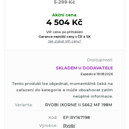
5 299 Kč
Akční cena
:
4 504 Kč
VIP cena: po přihlášení
Garance nejnižší ceny v ČR a SK
Jak získat VIP cenu?
Dostupnost:
SKLADEM U DODAVATELE
Expedice 18.08.2026
Tento produkt lze objednat, momentálně čeká na
zařazení do kategorie a může obsahovat zatím
neúplné informace.
Varianta:
RYOBI IXORNE II S662 MF 198M
Kód:
EF::RY167198
Výrobce:
Ryobi