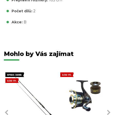
Přepravní rozměry:
103 cm
Počet dílů:
2
Akce:
B
Mohlo by Vás zajímat
DOPRAVA ZDARMA
SLEVA 15%
SLEVA 15%