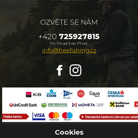
OZVĚTE SE NÁM
+420
725927815
Po-Pá od 9 do 17hod.
info@freefishing.cz
Cookies