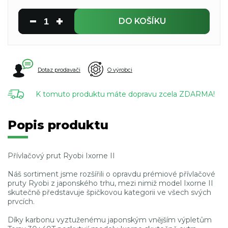
DO KOŠÍKU
Dotaz prodavači
O výrobci
K tomuto produktu máte dopravu zcela ZDARMA!
Popis produktu
Přívlačový prut Ryobi Ixorne II
Náš sortiment jsme rozšířili o opravdu prémiové přívlačové
pruty Ryobi z japonského trhu, mezi nimiž model Ixorne II
skutečně představuje špičkovou kategorii ve všech svých
prvcích.
Díky karbonu vyztuženému japonským vnějším výpletům