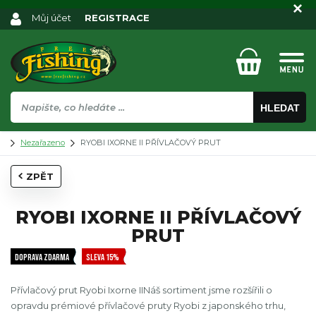
Můj účet
REGISTRACE
HLEDAT
Nezařazeno
RYOBI IXORNE II PŘÍVLAČOVÝ PRUT
ZPĚT
RYOBI IXORNE II PŘÍVLAČOVÝ
PRUT
DOPRAVA ZDARMA
SLEVA 15%
Přívlačový prut Ryobi Ixorne IINáš sortiment jsme rozšířili o
opravdu prémiové přívlačové pruty Ryobi z japonského trhu,