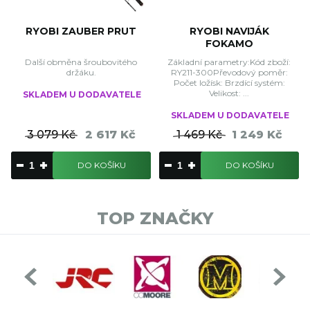
RYOBI ZAUBER PRUT
RYOBI NAVIJÁK
FOKAMO
Další obměna šroubovitého
Základní parametry:Kód zboží:
držáku.
RY211-300Převodový poměr:
Počet ložísk: Brzdící systém:
Velikost: ...
SKLADEM U DODAVATELE
SKLADEM U DODAVATELE
3 079 Kč
2 617 Kč
1 469 Kč
1 249 Kč
DO KOŠÍKU
DO KOŠÍKU
TOP ZNAČKY