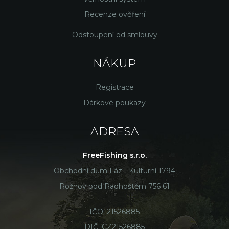
Recenze ověření
Odstoupení od smlouvy
NÁKUP
Registrace
Dárkové poukazy
ADRESA
FreeFishing s.r.o.
Obchodní dům Láz - Kulturní 1794
Rožnov pod Radhoštěm 756 61
IČO: 21526885
DIČ: CZ21526885