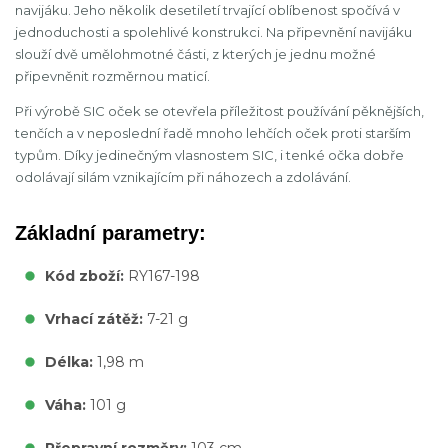
navijáku. Jeho několik desetiletí trvající oblíbenost spočívá v
jednoduchosti a spolehlivé konstrukci. Na připevnění navijáku
slouží dvě umělohmotné části, z kterých je jednu možné
připevněnit rozměrnou maticí.
Při výrobě SIC oček se otevřela příležitost používání pěknějších,
tenčích a v neposlední řadě mnoho lehčích oček proti starším
typům. Díky jedinečným vlasnostem SIC, i tenké očka dobře
odolávají silám vznikajícím při náhozech a zdolávání.
Základní parametry:
Kód zboží:
RY167-198
Vrhací zátěž:
7-21 g
Délka:
1,98 m
Váha:
101 g