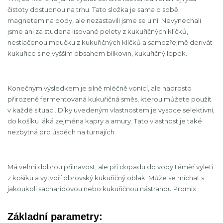
čistoty dostupnou na trhu. Tato složka je sama o sobě
magnetem na body, ale nezastavili jsme se u ní. Nevynechali
jsme ani za studena lisované pelety z kukuřičných klíčků,
nestlačenou moučku z kukuřičných klíčků a samozřejmě derivát
kukuřice s nejvyšším obsahem bílkovin, kukuřičný lepek.
Konečným výsledkem je silně mléčně vonící, ale naprosto
přirozeně fermentovaná kukuřičná směs, kterou můžete použít
v každé situaci. Díky uvedeným vlastnostem je vysoce selektivní,
do košíku láká zejména kapry a amury. Tato vlastnost je také
nezbytná pro úspěch na turnajích.
Má velmi dobrou přilnavost, ale při dopadu do vody téměř vyletí
z košíku a vytvoří obrovský kukuřičný oblak. Může se míchat s
jakoukoli sacharidovou nebo kukuřičnou nástrahou Promix.
Základní parametry: