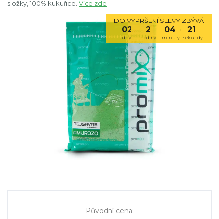
složky, 100% kukuřice.
Více zde
DO VYPRŠENÍ SLEVY ZBÝVÁ
02
2
04
20
:
:
dny
hodiny
minuty
sekundy
Původní cena
: