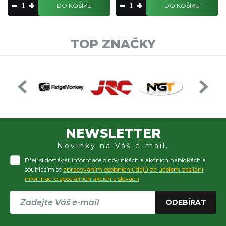
DO KOŠÍKU
DO KOŠÍKU
TOP ZNAČKY
NEWSLETTER
Novinky na Váš e-mail.
Přeji si dostávat informace o novinkách a akčních nabídkách a
souhlasím se
zpracováním osobních údajů za účelem zasílání
informací o speciálních akcích a slevách
ODEBÍRAT