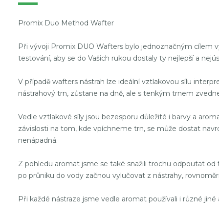
Promix Duo Method Wafter
Při vývoji Promix DUO Wafters bylo jednoznačným cílem vy
testování, aby se do Vašich rukou dostaly ty nejlepší a nejús
V případě wafters nástrah lze ideální vztlakovou sílu inte
nástrahový trn, zůstane na dně, ale s tenkým trnem zvedn
Vedle vztlakové síly jsou bezesporu důležité i barvy a aroma.
závislosti na tom, kde vpíchneme trn, se může dostat navrc
nenápadná.
Z pohledu aromat jsme se také snažili trochu odpoutat od t
po průniku do vody začnou vylučovat z nástrahy, rovnoměrně
Při každé nástraze jsme vedle aromat používali i různé jiné a