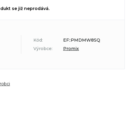
dukt se již neprodává.
Kód:
EF::PMDMW8SQ
Výrobce:
Promix
robci