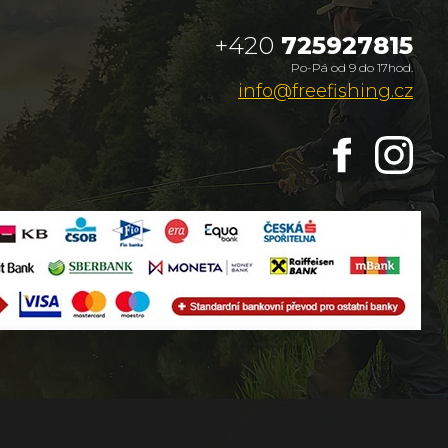
+420
725927815
Po-Pá od 9 do 17hod.
info@freefishing.cz