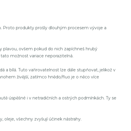
ah. Proto produkty prošly dlouhým procesem vývoje a
vody plavou, ovšem pokud do nich zapíchneš hrubý
tato možnost variace neporazitelná.
 a bílá. Tuto vařirovatelnost lze dále stupňovat, jelikož v
mnohem živější, zatímco hnědo/fluo je o něco více
hutě úspěšné i v netradičních a ostrých podmínkách. Ty se
y, oleje, všechny zvyšují účinek nástrahy.