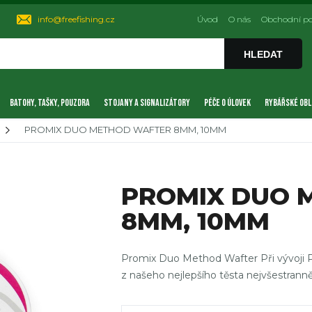
info@freefishing.cz
Úvod
O nás
Obchodní p
HLEDAT
BATOHY, TAŠKY, POUZDRA
STOJANY A SIGNALIZÁTORY
PÉČE O ÚLOVEK
RYBÁŘSKÉ OBL
PROMIX DUO METHOD WAFTER 8MM, 10MM
PROMIX DUO 
8MM, 10MM
Promix Duo Method Wafter Při vývoji
z našeho nejlepšího těsta nejvšestranně