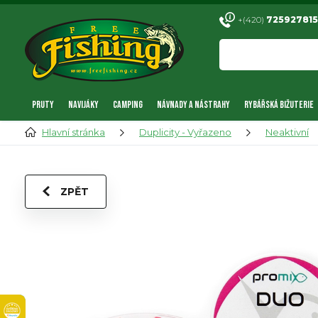
+(420)
725927815
PRUTY
NAVIJÁKY
CAMPING
NÁVNADY A NÁSTRAHY
RYBÁŘSKÁ BIŽUTERIE
Hlavní stránka
Duplicity - Vyřazeno
Neaktivní
ZPĚT