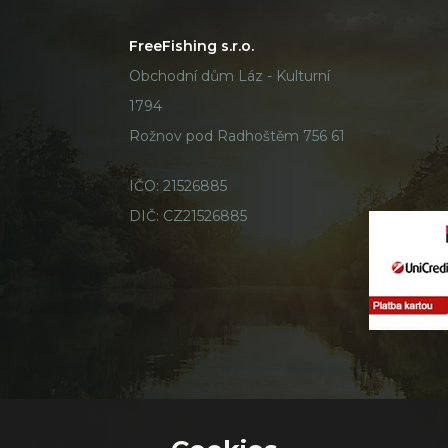
FreeFishing s.r.o.
Obchodní dům Láz - Kulturní
1794
Rožnov pod Radhoštěm 756 61
IČO: 21526885
DIČ: CZ21526885