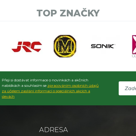
TOP ZNAČKY
Přeji si dostávat informace o novinkách a akčních
nabídkách a souhlasím se
zpracováním osobních údajů
za účelem zasílání informací o speciálních akcích a
slevách
ADRESA