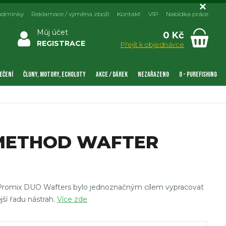
odmínky
Reklamace / výměna zboží
Kontakt
VIP
Nabídka práce
Můj účet
0 Kč
REGISTRACE
Přejít k objednávce
EČENÍ
ČLUNY, MOTORY, ECHOLOTY
AKCE / DÁREK
NEZAŘAZENO
0 - PUREFISHING
METHOD WAFTER
 Promix DUO Wafters bylo jednoznačným cílem vypracovat
jší řadu nástrah.
Více zde