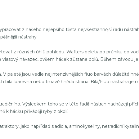
pracovat z našeho nejlepšího těsta nejvšestrannější řadu nástr
pěšnější nástrahy.
rpretovat z různých úhlů pohledu. Wafters pelety po průniku do 
e vlasový návazec, ovšem háček zůstane dolů. Během závodu je 
 V paletě jsou vedle nejintenzivnějších fluo barvách důležité hnědá
h bílá, barevná nebo tmavě hnědá strana. Bílá/Fluo nástraha je 
radičního. Výsledkem toho se v této řadě nástrah nacházejí příc
 k háčku přivádějí ryby z okolí.
traktory, jako například sladidla, aminokyseliny, netradiční kyselin