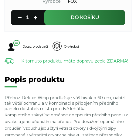
Výrobce:
FOX
DO KOŠÍKU
Dotaz prodavači
O výrobci
K tomuto produktu máte dopravu zcela ZDARMA!
Popis produktu
Přehoz Deluxe Wrap prodlužuje váš bivak o 60 cm, nabízí
tak větší ochranu a v kombinaci s připojením předního
panelu dostatek místa pro dvě lehátka.
Kompletního zakrytí se dosáhne odepnutím předního panelu z
bivaku a jeho připnutím na přehoz. Pro dosažení optimálního
proudění vzduchu jsou čtyři větrací otvory s dvojitými zipy
zarovnané s větracími otvory na bivaku, zatímco přes spojky