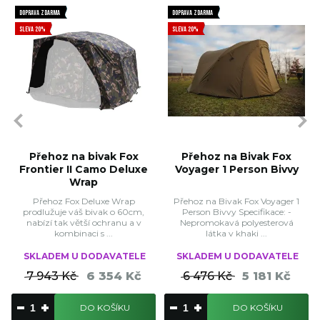
DOPRAVA ZDARMA
DOPRAVA ZDARMA
SLEVA 20%
SLEVA 20%
Přehoz na bivak Fox
Přehoz na Bivak Fox
Frontier II Camo Deluxe
Voyager 1 Person Bivvy
Wrap
Přehoz Fox Deluxe Wrap
Přehoz na Bivak Fox Voyager 1
prodlužuje váš bivak o 60cm,
Person Bivvy Specifikace: -
nabízí tak větší ochranu a v
Nepromokavá polyesterová
kombinaci s ...
látka v khaki ...
SKLADEM U DODAVATELE
SKLADEM U DODAVATELE
7 943 Kč
6 354 Kč
6 476 Kč
5 181 Kč
DO KOŠÍKU
DO KOŠÍKU