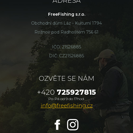
ADRESA
FreeFishing s.r.o.
Obchodní dům Láz - Kulturní 1794
Rožnov pod Radhoštěm 756 61
IČO: 21526885
DIČ: CZ21526885
OZVĚTE SE NÁM
+420
725927815
Po-Pá od 9 do 17hod.
info@freefishing.cz