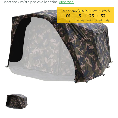
dostatek místa pro dvě lehátka.
Více zde
DO VYPRŠENÍ SLEVY ZBÝVÁ
01
5
25
31
:
:
dny
hodiny
minuty
sekundy