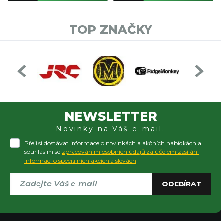
TOP ZNAČKY
NEWSLETTER
Novinky na Váš e-mail.
Přeji si dostávat informace o novinkách a akčních nabídkách a
souhlasím se
zpracováním osobních údajů za účelem zasílání
informací o speciálních akcích a slevách
ODEBÍRAT