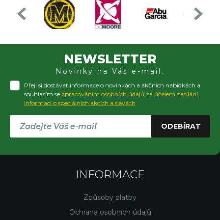
NEWSLETTER
Novinky na Váš e-mail.
Přeji si dostávat informace o novinkách a akčních nabídkách a
souhlasím se
zpracováním osobních údajů za účelem zasílání
informací o speciálních akcích a slevách
ODEBÍRAT
INFORMACE
Způsoby platby
Ochrana osobních údajů