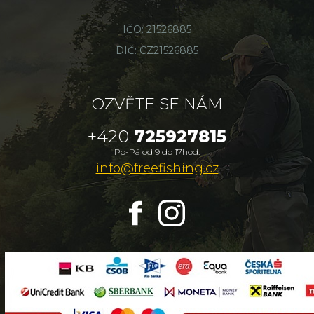
IČO: 21526885
DIČ: CZ21526885
OZVĚTE SE NÁM
+420
725927815
Po-Pá od 9 do 17hod.
info@freefishing.cz