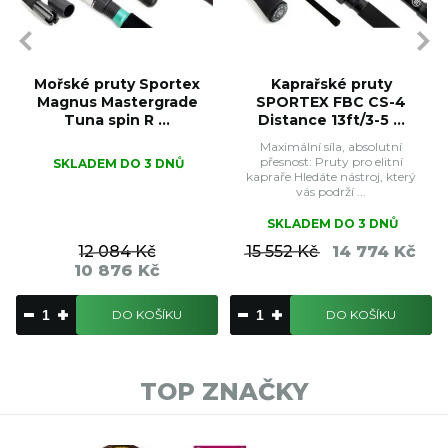
Mořské pruty Sportex
Kaprařské pruty
Magnus Mastergrade
SPORTEX FBC CS-4
Tuna spin R ...
Distance 13ft/3-5 ...
Maximální síla, absolutní
přesnost: Pruty pro elitní
SKLADEM DO 3 DNŮ
kapraře Hledáte nástroj, který
vás podrží ...
SKLADEM DO 3 DNŮ
12 084 Kč
15 552 Kč
14 774 Kč
10 876 Kč
DO KOŠÍKU
DO KOŠÍKU
TOP ZNAČKY