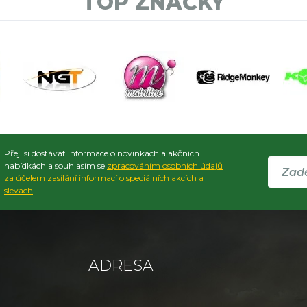
TOP ZNAČKY
Přeji si dostávat informace o novinkách a akčních
nabídkách a souhlasím se
zpracováním osobních údajů
za účelem zasílání informací o speciálních akcích a
slevách
ADRESA