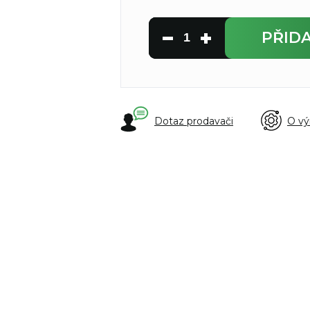
PŘID
Dotaz prodavači
O vý