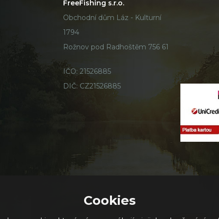
FreeFishing s.r.o.
Obchodní dům Láz - Kulturní
1794
Rožnov pod Radhoštěm 756 61
IČO: 21526885
DIČ: CZ21526885
Cookies