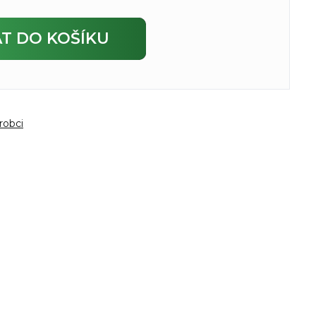
AT
DO KOŠÍKU
robci