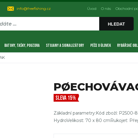
info@freefishing.cz
Úvod
O nás
Obchodní p
HLEDAT
BATOHY, TAŠKY, POUZDRA
STOJANY A SIGNALIZÁTORY
PÉČE O ÚLOVEK
RYBÁŘSKÉ OBL
AK
PØECHOVÁVAC
SLEVA 15%
Základní parametry:Kód zboží: P2500-8
HydroVelikost: 70 x 80 cmRukojeť: Přepr