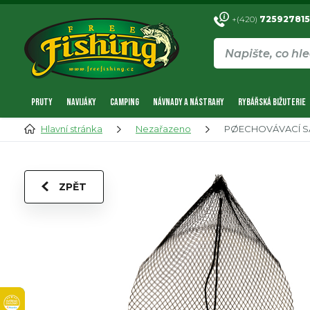
+(420)
725927815
PRUTY
NAVIJÁKY
CAMPING
NÁVNADY A NÁSTRAHY
RYBÁŘSKÁ BIŽUTERIE
Hlavní stránka
Nezařazeno
PØECHOVÁVACÍ S
ZPĚT