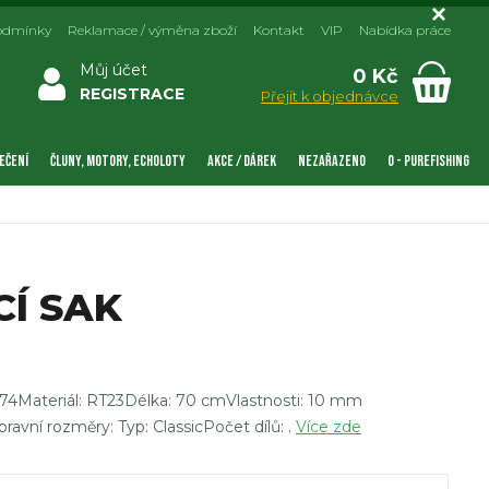
odmínky
Reklamace / výměna zboží
Kontakt
VIP
Nabídka práce
Můj účet
0 Kč
REGISTRACE
Přejít k objednávce
EČENÍ
ČLUNY, MOTORY, ECHOLOTY
AKCE / DÁREK
NEZAŘAZENO
0 - PUREFISHING
Í SAK
74Materiál: RT23Délka: 70 cmVlastnosti: 10 mm
avní rozměry: Typ: ClassicPočet dílů: .
Více zde