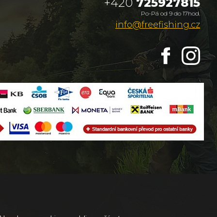
+420
725927815
Po-Pá od 9 do 17hod.
info@freefishing.cz