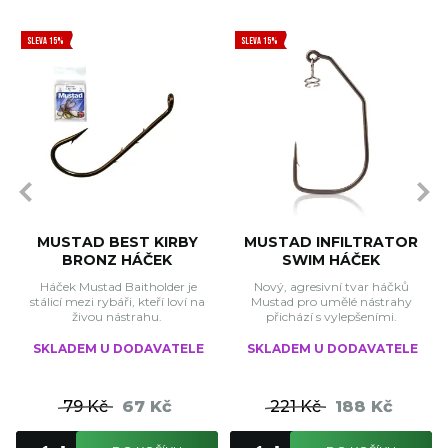
SLEVA 15%
SLEVA 15%
MUSTAD BEST KIRBY
MUSTAD INFILTRATOR
BRONZ HÁČEK
SWIM HÁČEK
Háček Mustad Baitholder je
Nový, agresivní tvar háčků
stálicí mezi rybáři, kteří loví na
Mustad pro umělé nástrahy
živou nástrahu.
přichází s vylepšeními.
SKLADEM U DODAVATELE
SKLADEM U DODAVATELE
79 Kč
67 Kč
221 Kč
188 Kč