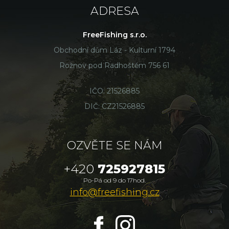
ADRESA
FreeFishing s.r.o.
Obchodní dům Láz - Kulturní 1794
Rožnov pod Radhoštěm 756 61
IČO: 21526885
DIČ: CZ21526885
OZVĚTE SE NÁM
+420
725927815
Po-Pá od 9 do 17hod.
info@freefishing.cz