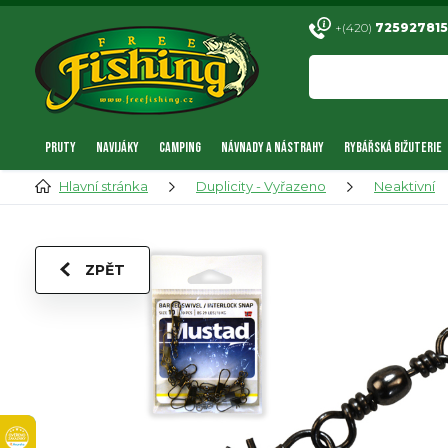
+(420)
725927815
PRUTY
NAVIJÁKY
CAMPING
NÁVNADY A NÁSTRAHY
RYBÁŘSKÁ BIŽUTERIE
Hlavní stránka
Duplicity - Vyřazeno
Neaktivní
ZPĚT