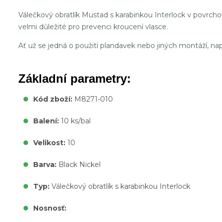
Válečkový obratlík Mustad s karabinkou Interlock v povrcho
velmi důležité pro prevenci kroucení vlasce.
Ať už se jedná o použití plandavek nebo jiných montáží, nap
Základní parametry:
Kód zboží:
M8271-010
Balení:
10 ks/bal
Velikost:
10
Barva:
Black Nickel
Typ:
Válečkový obratlík s karabinkou Interlock
Nosnosť: