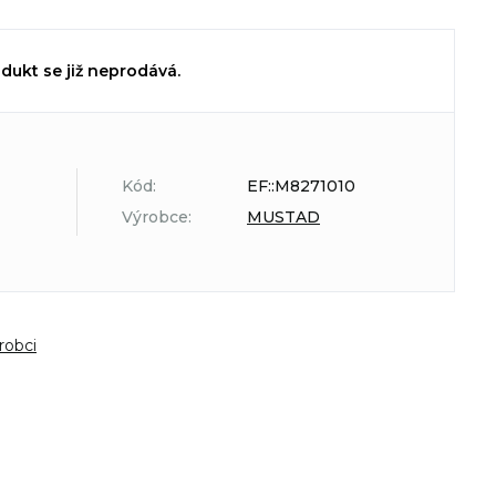
dukt se již neprodává.
Kód:
EF::M8271010
Výrobce:
MUSTAD
robci