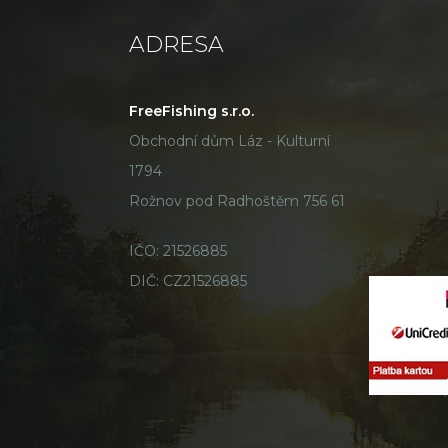
ADRESA
FreeFishing s.r.o.
Obchodní dům Láz - Kulturní
1794
Rožnov pod Radhoštěm 756 61
IČO: 21526885
DIČ: CZ21526885