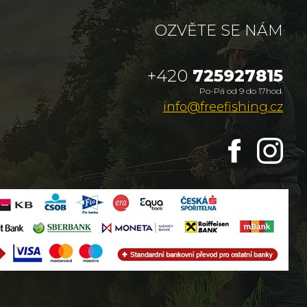
OZVĚTE SE NÁM
+420
725927815
Po-Pá od 9 do 17hod.
info@freefishing.cz