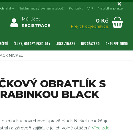
odmínky
Reklamace / výměna zboží
Kontakt
VIP
Nabídka práce
Můj účet
0 Kč
REGISTRACE
Přejít k objednávce
EČENÍ
ČLUNY, MOTORY, ECHOLOTY
AKCE / DÁREK
NEZAŘAZENO
0 - PUREFISHING
ACK NICKEL
ČKOVÝ OBRATLÍK S
ARABINKOU BLACK
 Interlock v povrchové úpravě Black Nickel umožňuje
ah a zároveň zajišťuje jejich volné otáčení.
Více zde