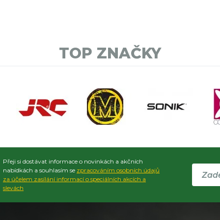
TOP ZNAČKY
Přeji si dostávat informace o novinkách a akčních
nabídkách a souhlasím se
zpracováním osobních údajů
za účelem zasílání informací o speciálních akcích a
slevách