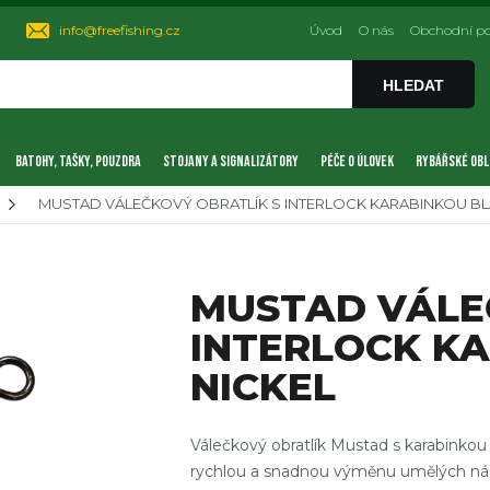
info@freefishing.cz
Úvod
O nás
Obchodní p
HLEDAT
BATOHY, TAŠKY, POUZDRA
STOJANY A SIGNALIZÁTORY
PÉČE O ÚLOVEK
RYBÁŘSKÉ OBL
MUSTAD VÁLEČKOVÝ OBRATLÍK S INTERLOCK KARABINKOU BL
MUSTAD VÁLE
INTERLOCK K
NICKEL
Válečkový obratlík Mustad s karabinkou
rychlou a snadnou výměnu umělých nástr