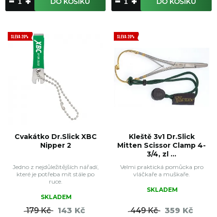
DO KOŠÍKU
DO KOŠÍKU
SLEVA 20%
SLEVA 20%
Cvakátko Dr.Slick XBC
Kleště 3v1 Dr.Slick
Nipper 2
Mitten Scissor Clamp 4-
3/4, zl ...
Jedno z nejdůležitějších nářadí,
Velmi praktická pomůcka pro
které je potřeba mít stále po
vláčkaře a muškaře.
ruce.
SKLADEM
SKLADEM
179 Kč
143 Kč
449 Kč
359 Kč