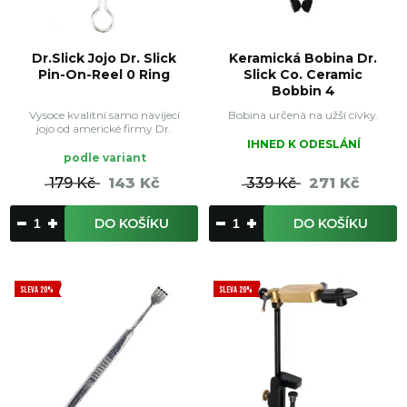
Dr.Slick Jojo Dr. Slick
Keramická Bobina Dr.
Pin-On-Reel 0 Ring
Slick Co. Ceramic
Bobbin 4
Vysoce kvalitní samo navíjecí
Bobina určená na užší cívky.
jojo od americké firmy Dr.
IHNED K ODESLÁNÍ
podle variant
179 Kč
143 Kč
339 Kč
271 Kč
DO KOŠÍKU
DO KOŠÍKU
SLEVA 20%
SLEVA 20%