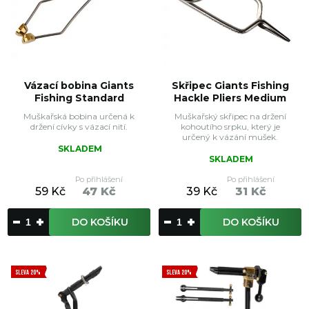
Vázací bobina Giants
Skřipec Giants Fishing
Fishing Standard
Hackle Pliers Medium
Muškařská bobina určená k
Muškařský skřipec na držení
držení cívky s vázací nití.
kohoutího srpku, který je
určený k vázání mušek.
SKLADEM
SKLADEM
Po přihlášení
Po přihlášení
59 Kč
47 Kč
39 Kč
31 Kč
DO KOŠÍKU
DO KOŠÍKU
SLEVA 20%
SLEVA 20%