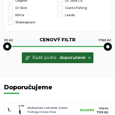
Delphin
Dr. Slick Co.
Dr.Slick
Giants Fishing
Klíma
Leeda
Shakespeare
CENOVÝ FILTR
30
Kč
1760
Kč
Řadit podle:
doporučeně
Doporučujeme
Muškařský svěráček Giants
799 Kč
1.
SKLADEM
Fishing Crown Vise
799 Kč