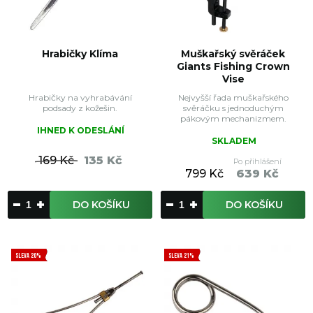
Hrabičky Klíma
Muškařský svěráček
Giants Fishing Crown
Vise
Hrabičky na vyhrabávání
Nejvyšší řada muškařského
podsady z kožešin.
svěráčku s jednoduchým
pákovým mechanizmem.
IHNED K ODESLÁNÍ
SKLADEM
169 Kč
135 Kč
Po přihlášení
799 Kč
639 Kč
DO KOŠÍKU
DO KOŠÍKU
SLEVA 20%
SLEVA 21%