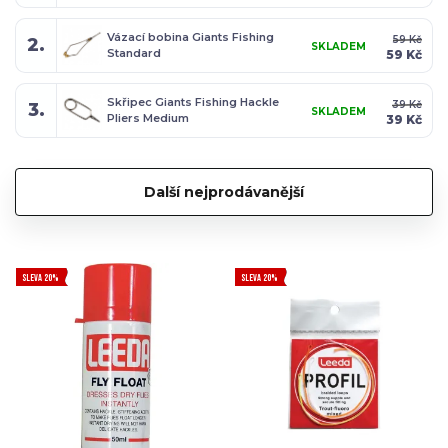
Vázací bobina Giants Fishing
59 Kč
2.
SKLADEM
Standard
59 Kč
Skřipec Giants Fishing Hackle
39 Kč
3.
SKLADEM
Pliers Medium
39 Kč
Další nejprodávanější
SLEVA 20%
SLEVA 20%