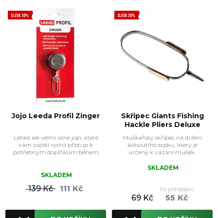
SLEVA 20%
SLEVA 20%
Jojo Leeda Profil Zinger
Skřipec Giants Fishing
Hackle Pliers Deluxe
Lehké ale velmi silné jojo, které
Muškařský skřipec na držení
vám zajistí rychlí přístup k
kohoutího srpku, který je
potřebným doplňkům během
určený k vázání mušek.
...
SKLADEM
SKLADEM
139 Kč
111 Kč
Po přihlášení
69 Kč
55 Kč