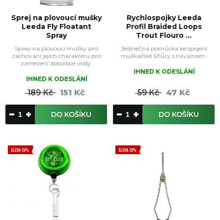
Sprej na plovoucí mušky
Rychlospojky Leeda
Leeda Fly Floatant
Profil Braided Loops
Spray
Trout Flouro ...
Sprey na plovoucí mušky pro
Jedinečná pomůcka ke spojení
zachování jejich charakteru pro
muškařské šňůry s návazcem.
zamezení absorbce vody.
IHNED K ODESLÁNÍ
IHNED K ODESLÁNÍ
189 Kč
151 Kč
59 Kč
47 Kč
DO KOŠÍKU
DO KOŠÍKU
SLEVA 20%
SLEVA 20%