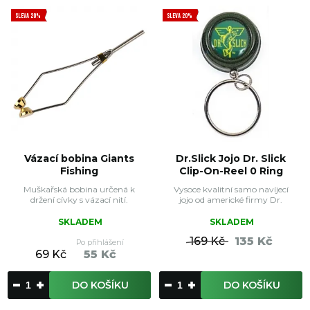
SLEVA 20%
SLEVA 20%
Vázací bobina Giants
Dr.Slick Jojo Dr. Slick
Fishing
Clip-On-Reel 0 Ring
Muškařská bobina určená k
Vysoce kvalitní samo navíjecí
držení cívky s vázací nití.
jojo od americké firmy Dr.
SKLADEM
SKLADEM
169 Kč
135 Kč
Po přihlášení
69 Kč
55 Kč
DO KOŠÍKU
DO KOŠÍKU