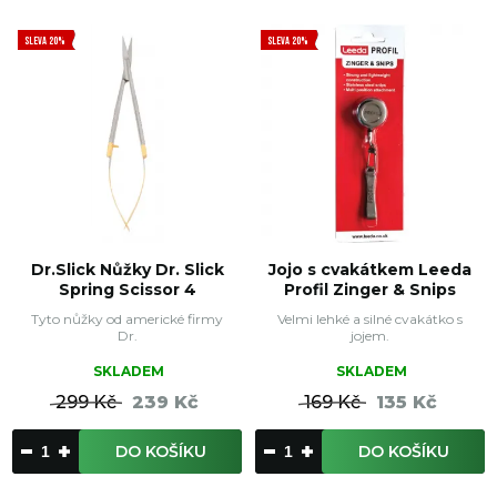
SLEVA 20%
SLEVA 20%
Dr.Slick Nůžky Dr. Slick
Jojo s cvakátkem Leeda
Spring Scissor 4
Profil Zinger & Snips
Tyto nůžky od americké firmy
Velmi lehké a silné cvakátko s
Dr.
jojem.
SKLADEM
SKLADEM
299 Kč
239 Kč
169 Kč
135 Kč
DO KOŠÍKU
DO KOŠÍKU