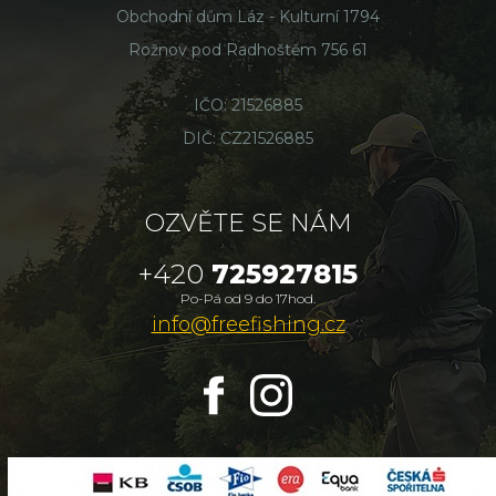
Obchodní dům Láz - Kulturní 1794
Rožnov pod Radhoštěm 756 61
IČO: 21526885
DIČ: CZ21526885
OZVĚTE SE NÁM
+420
725927815
Po-Pá od 9 do 17hod.
info@freefishing.cz