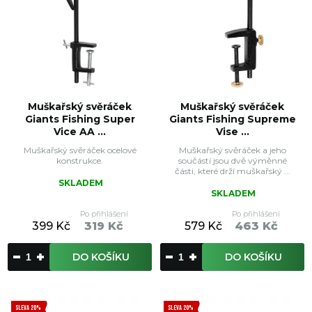
Muškařský svěráček
Muškařský svěráček
Giants Fishing Super
Giants Fishing Supreme
Vice AA ...
Vise ...
Muškařský svěráček ocelové
Muškařský svěráček a jeho
konstrukce.
součástí jsou dvě výměnné
části, které drží muškařský ...
SKLADEM
SKLADEM
Po přihlášení
Po přihlášení
399 Kč
319 Kč
579 Kč
463 Kč
DO KOŠÍKU
DO KOŠÍKU
SLEVA 20%
SLEVA 20%