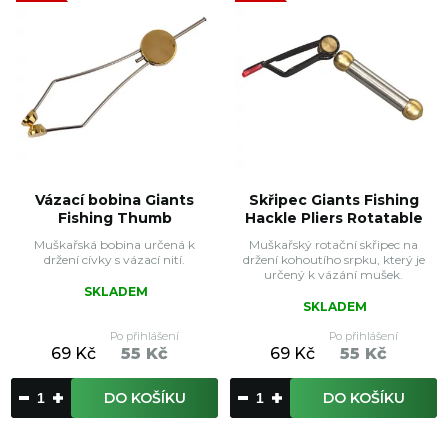
Vázací bobina Giants
Skřipec Giants Fishing
Fishing Thumb
Hackle Pliers Rotatable
Muškařská bobina určená k
Muškařský rotační skřipec na
držení cívky s vázací nití.
držení kohoutího srpku, který je
určený k vázání mušek.
SKLADEM
SKLADEM
Po přihlášení
Po přihlášení
69 Kč
55 Kč
69 Kč
55 Kč
DO KOŠÍKU
DO KOŠÍKU