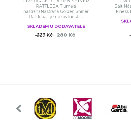
LIVETARGET GOLDEN SHINER
Livet
RATTLEBAIT umělá
Bait Nás
nástrahaNástraha Golden Shiner
Finess B
Rattlebait je nezbytností ...
SKL
SKLADEM U DODAVATELE
280 Kč
329 Kč
DO KOŠÍKU