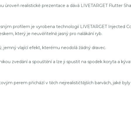
 úroveň realistické prezentace a dává LIVETARGET Flutter Shad 
ým profilem je vyrobena technologií LIVETARGET Injected Core,
kem, který je neuvěřitelně jasný pro nalákání ryb.
ý, jemný vlající efekt, kterému neodolá žádný dravec.
ou zvedání a spouštění a lze ji spustit na spodek koryta a kývat,
m perem přichází v těch nejrealističtějších barvách, jaké byly