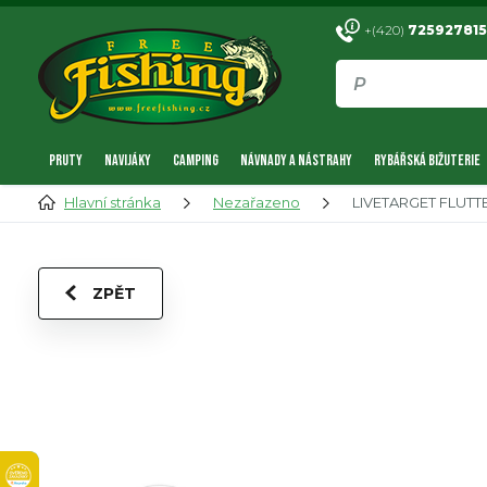
+(420)
725927815
PRUTY
NAVIJÁKY
CAMPING
NÁVNADY A NÁSTRAHY
RYBÁŘSKÁ BIŽUTERIE
Hlavní stránka
Nezařazeno
LIVETARGET FLUT
ZPĚT