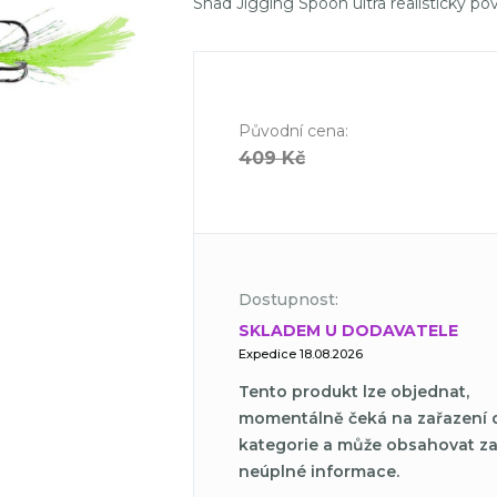
Shad Jigging Spoon ultra realistický po
Původní cena
:
409 Kč
Dostupnost:
SKLADEM U DODAVATELE
Expedice 18.08.2026
Tento produkt lze objednat,
momentálně čeká na zařazení 
kategorie a může obsahovat z
neúplné informace.