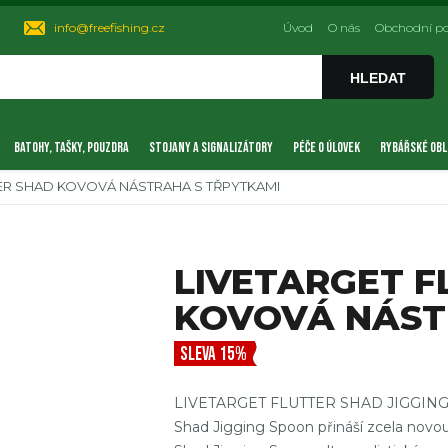
info@freefishing.cz
Úvod
O nás
Obchodní p
HLEDAT
BATOHY, TAŠKY, POUZDRA
STOJANY A SIGNALIZÁTORY
PÉČE O ÚLOVEK
RYBÁŘSKÉ OBL
TER SHAD KOVOVÁ NÁSTRAHA S TŘPYTKAMI
LIVETARGET F
KOVOVÁ NÁST
SLEVA 15%
LIVETARGET FLUTTER SHAD JIGGING 
Shad Jigging Spoon přináší zcela novo