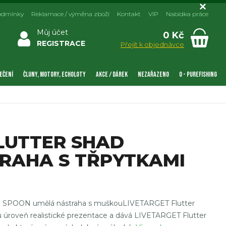
odmínky
Reklamace / výměna zboží
Kontakt
VIP
Nabídka práce
Můj účet
0 Kč
REGISTRACE
Přejít k objednávce
EČENÍ
ČLUNY, MOTORY, ECHOLOTY
AKCE / DÁREK
NEZAŘAZENO
0 - PUREFISHING
LUTTER SHAD
RAHA S TŘPYTKAMI
SPOON umělá nástraha s muškouLIVETARGET Flutter
u úroveň realistické prezentace a dává LIVETARGET Flutter