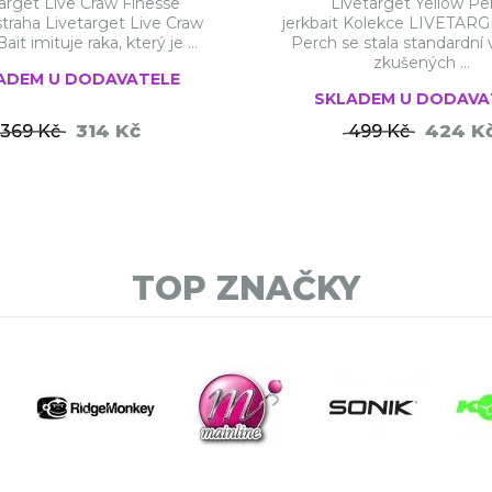
arget Live Craw Finesse
Livetarget Yellow Pe
traha Livetarget Live Craw
jerkbait Kolekce LIVETARG
ait imituje raka, který je ...
Perch se stala standardní
zkušených ...
ADEM U DODAVATELE
SKLADEM U DODAVA
314 Kč
424 K
369 Kč
499 Kč
DO KOŠÍKU
DO KO
TOP ZNAČKY