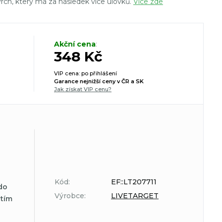
vrch, který má za následek více úlovků.
Více zde
Akční cena
:
348 Kč
VIP cena: po přihlášení
Garance nejnižší ceny v ČR a SK
Jak získat VIP cenu?
Kód:
EF::LT207711
do
Výrobce:
LIVETARGET
atím