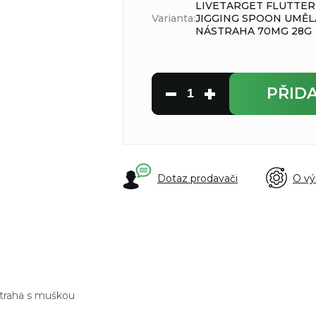
LIVETARGET FLUTTER
Varianta:
JIGGING SPOON UMĚL
NÁSTRAHA 70MG 28G
PŘID
Dotaz prodavači
O vý
raha s muškou