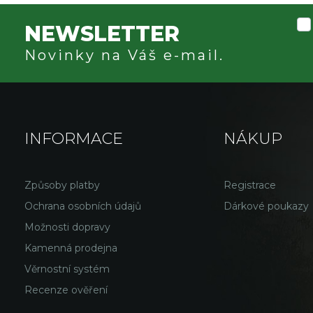
NEWSLETTER
Novinky na Váš e-mail.
INFORMACE
NÁKUP
Způsoby platby
Registrace
Ochrana osobních údajů
Dárkové poukazy
Možnosti dopravy
Kamenná prodejna
Věrnostní systém
Recenze ověření