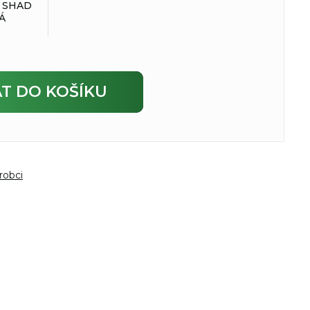
 SHAD
Á
AT
DO KOŠÍKU
robci