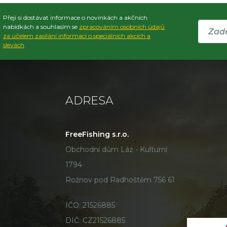
Přeji si dostávat informace o novinkách a akčních
nabídkách a souhlasím se
zpracováním osobních údajů
za účelem zasílání informací o speciálních akcích a
slevách
ADRESA
FreeFishing s.r.o.
Obchodní dům Láz - Kulturní
1794
Rožnov pod Radhoštěm 756 61
IČO: 21526885
DIČ: CZ21526885