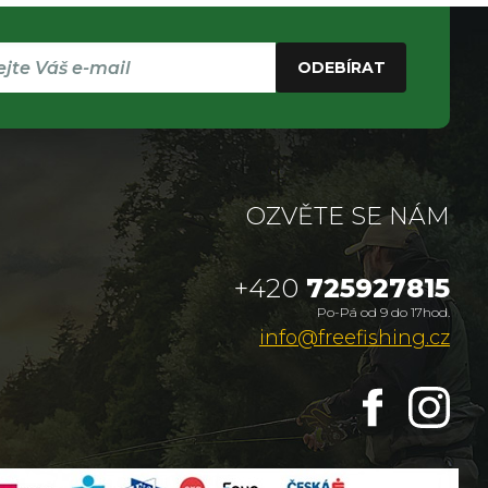
ODEBÍRAT
OZVĚTE SE NÁM
+420
725927815
Po-Pá od 9 do 17hod.
info@freefishing.cz