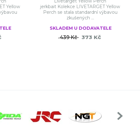
rch
Livetarget Yellow Perch
ET Yellow
jerkbait Kolekce LIVETARGET Yellow
 výbavou
Perch se stala standardní výbavou
zkušených ...
TELE
SKLADEM U DODAVATELE
č
373 Kč
439 Kč
ŠÍKU
DO KOŠÍKU