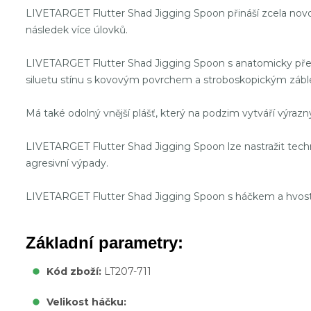
LIVETARGET Flutter Shad Jigging Spoon přináší zcela novou
následek více úlovků.
LIVETARGET Flutter Shad Jigging Spoon s anatomicky přesn
siluetu stínu s kovovým povrchem a stroboskopickým zábles
Má také odolný vnější plášť, který na podzim vytváří výrazn
LIVETARGET Flutter Shad Jigging Spoon lze nastražit technik
agresivní výpady.
LIVETARGET Flutter Shad Jigging Spoon s háčkem a hvostový
Základní parametry:
Kód zboží:
LT207-711
Velikost háčku: