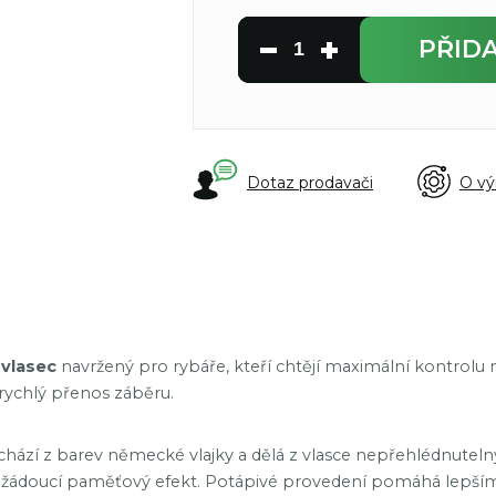
PŘID
Dotaz prodavači
O vý
 vlasec
navržený pro rybáře, kteří chtějí maximální kontrolu na
 rychlý přenos záběru.
hází z barev německé vlajky a dělá z vlasce nepřehlédnuteln
nežádoucí paměťový efekt. Potápivé provedení pomáhá lepší