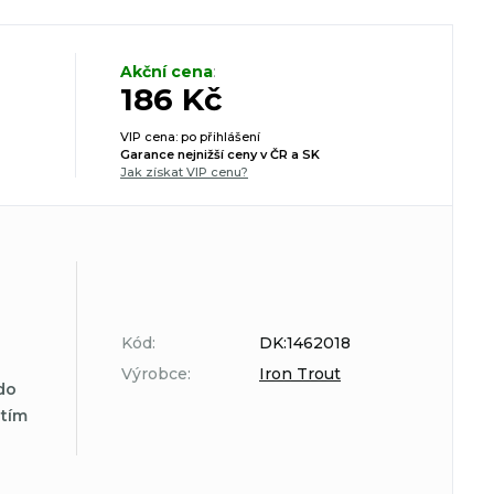
Akční cena
:
186 Kč
VIP cena: po přihlášení
Garance nejnižší ceny v ČR a SK
Jak získat VIP cenu?
Kód:
DK:1462018
Výrobce:
Iron Trout
do
atím