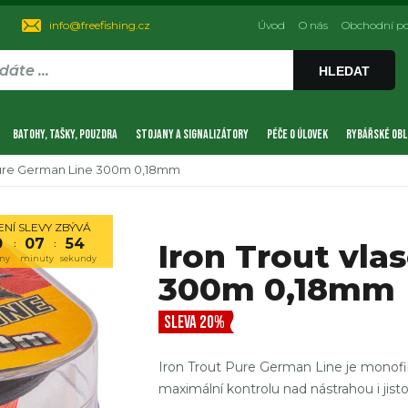
info@freefishing.cz
Úvod
O nás
Obchodní p
HLEDAT
BATOHY, TAŠKY, POUZDRA
STOJANY A SIGNALIZÁTORY
PÉČE O ÚLOVEK
RYBÁŘSKÉ OBL
 Pure German Line 300m 0,18mm
NÍ SLEVY ZBÝVÁ
0
07
53
Iron Trout vla
:
:
ny
minuty
sekundy
300m 0,18mm
SLEVA 20%
Iron Trout Pure German Line je monofiln
maximální kontrolu nad nástrahou i jisto