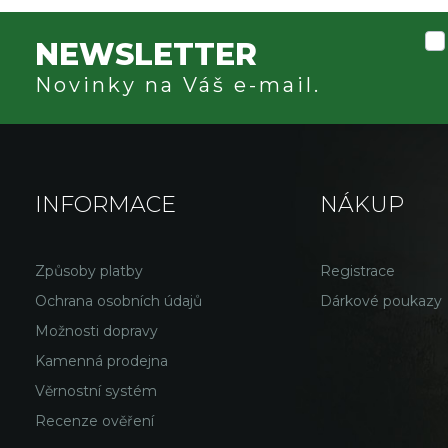
NEWSLETTER
Novinky na Váš e-mail.
INFORMACE
NÁKUP
Způsoby platby
Registrace
Ochrana osobních údajů
Dárkové poukazy
Možnosti dopravy
Kamenná prodejna
Věrnostní systém
Recenze ověření