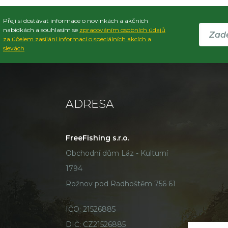
Přeji si dostávat informace o novinkách a akčních
nabídkách a souhlasím se
zpracováním osobních údajů
za účelem zasílání informací o speciálních akcích a
slevách
ADRESA
FreeFishing s.r.o.
Obchodní dům Láz - Kulturní
1794
Rožnov pod Radhoštěm 756 61
IČO: 21526885
DIČ: CZ21526885