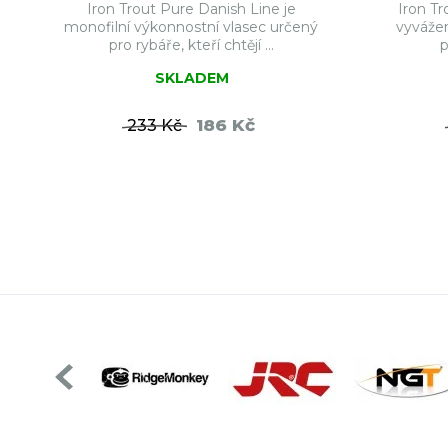
Iron Trout Pure Danish Line je
Iron Tr
monofilní výkonnostní vlasec určený
vyvážen
pro rybáře, kteří chtějí ...
p
SKLADEM
186 Kč
233 Kč
DO KOŠÍKU