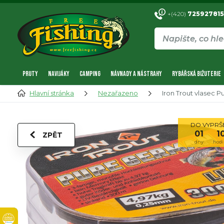
+(420)
725927815
PRUTY
NAVIJÁKY
CAMPING
NÁVNADY A NÁSTRAHY
RYBÁŘSKÁ BIŽUTERIE
Hlavní stránka
Nezařazeno
Iron Trout vlasec
DO VYPRŠE
01
1
ZPĚT
dny
hodi