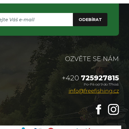
ODEBÍRAT
OZVĚTE SE NÁM
+420
725927815
Po-Pá od 9 do 17hod.
info@freefishing.cz