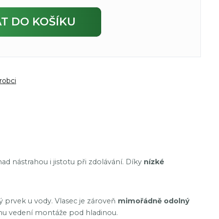
AT
DO KOŠÍKU
robci
d nástrahou i jistotu při zdolávání. Díky
nízké
ý prvek u vody. Vlasec je zároveň
mimořádně odolný
mu vedení montáže pod hladinou.