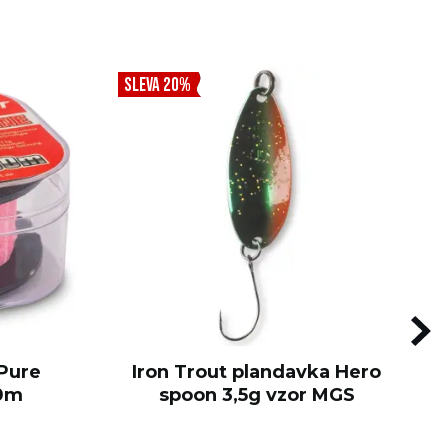
SLEVA 20%
 Pure
Iron Trout plandavka Hero
00m
spoon 3,5g vzor MGS