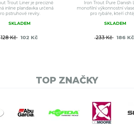
out Trout Liner je precizně
Iron Trout Pure Danish L
á inline plandavka určená
monofilní výkonnostní vlas
ro pstruhové revíry.
pro rybáře, kteří chtějí
SKLADEM
SKLADEM
102 Kč
186 Kč
128 Kč
233 Kč
DO KOŠÍKU
DO KO
TOP ZNAČKY