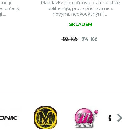
ine je
Plandavky jsou při lovu pstruhů stále
ec určený
oblíbenější, proto přicházíme s
 ...
novými, neokoukanými ...
SKLADEM
74 Kč
93 Kč
ŠÍKU
DO KOŠÍKU