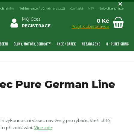
odmínky
Reklamace / výměna zboží
Kontakt
VIP
Nabídka práce
Můj účet
0 Kč
REGISTRACE
Přejít k objednávce
EČENÍ
ČLUNY, MOTORY, ECHOLOTY
AKCE / DÁREK
NEZAŘAZENO
0 - PUREFISHING
sec Pure German Line
í výkonnostní vlasec navržený pro rybáře, kteří chtějí
tu při zdolávání.
Více zde